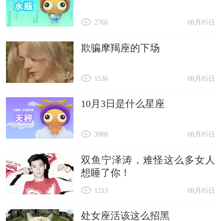
2766
08月05日
欺骗摩羯座的下场
1536
08月05日
10月3日是什么星座
3008
08月05日
双鱼宁泽涛，难怪这么多女人
想睡了你！
1213
08月05日
处女座活该这么招黑