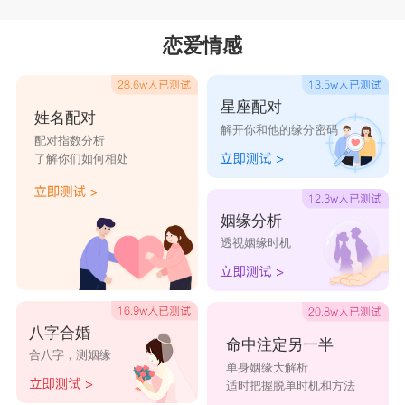
善修德，以此稳住事业。
文殊菩萨灵签第69签
文殊菩萨灵签第70签
考试竞赛
恋爱情感
升迁竞选
文殊菩萨灵签第71签
文殊菩萨灵签第72签
◇问考试前途？问学业前途？问竞赛前途？问竞选前途？
问升迁前途？
文殊菩萨灵签第73签
文殊菩萨灵签第74签
星座配对
过去的表现颇有无力之感，今后的表现也是乏善可陈。这
姓名配对
解开你和他的缘分密码
是福报与个人能力之因素。因此建议以「改运法中最上之
文殊菩萨灵签第75签
文殊菩萨灵签第76签
配对指数分析
法」修补。
了解你们如何相处
投 资
文殊菩萨灵签第77签
文殊菩萨灵签第78签
过去的投资绩效不佳，未来的投资也是如此。因为福报不
够。建议多多行善修德，以创造未来的好财运。
文殊菩萨灵签第79签
文殊菩萨灵签第80签
姻缘分析
经 商
透视姻缘时机
文殊菩萨灵签第81签
文殊菩萨灵签第82签
◇经商前途？
过去的生意不好，未来也是如此，若想改造自己，则须止
文殊菩萨灵签第83签
文殊菩萨灵签第84签
恶持戒，并且行善修德，这就能改造未来。
房地买卖
八字合婚
文殊菩萨灵签第85签
文殊菩萨灵签第86签
喜欢的买不到，想要卖的却没好价格。免强成交却会亏
命中注定另一半
合八字，测姻缘
本。建议人生多多行善修德为要。
单身姻缘大解析
文殊菩萨灵签第87签
文殊菩萨灵签第88签
治 病
适时把握脱单时机和方法
此病康复困难，因为业障作用，又加上自己无明干扰，所