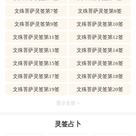
六甲→生女。
文殊菩萨灵签第7签
文殊菩萨灵签第8签
自身→祈福。
疾病→难关。
文殊菩萨灵签第9签
文殊菩萨灵签第10签
家运→求安。
寻人→难见。
文殊菩萨灵签第11签
文殊菩萨灵签第12签
失物→东北。
移徒→不宜
文殊菩萨灵签第13签
文殊菩萨灵签第14签
行人→至。
公讼→难关。
文殊菩萨灵签第15签
文殊菩萨灵签第16签
诗文解译
勾陈主事事勾连
文殊菩萨灵签第17签
文殊菩萨灵签第18签
属于「勾陈」这方面的事情受到牵连
文殊菩萨灵签第19签
文殊菩萨灵签第20签
退步犹难进不前
喻进退两难
文殊菩萨灵签第21签
文殊菩萨灵签第22签
显示全部
若欲求官官未至
喻求什么却不得什么
文殊菩萨灵签第23签
文殊菩萨灵签第24签
交争成讼病难痊
灵签占卜
口角争执却成了官司，疾病也难康复。
文殊菩萨灵签第25签
文殊菩萨灵签第26签
勾陈是星宿名。