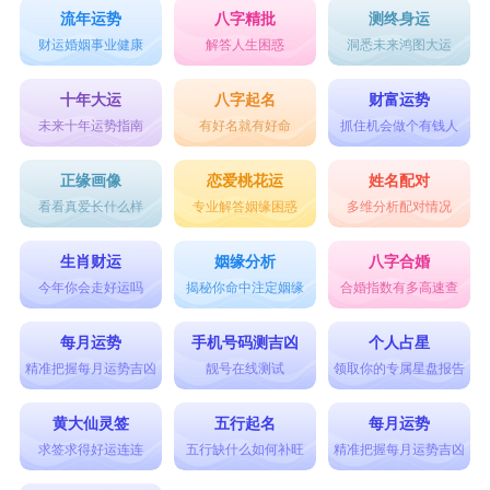
流年运势
八字精批
测终身运
财运婚姻事业健康
解答人生困惑
洞悉未来鸿图大运
十年大运
八字起名
财富运势
未来十年运势指南
有好名就有好命
抓住机会做个有钱人
正缘画像
恋爱桃花运
姓名配对
看看真爱长什么样
专业解答姻缘困惑
多维分析配对情况
生肖财运
姻缘分析
八字合婚
今年你会走好运吗
揭秘你命中注定姻缘
合婚指数有多高速查
每月运势
手机号码测吉凶
个人占星
精准把握每月运势吉凶
靓号在线测试
领取你的专属星盘报告
黄大仙灵签
五行起名
每月运势
求签求得好运连连
五行缺什么如何补旺
精准把握每月运势吉凶