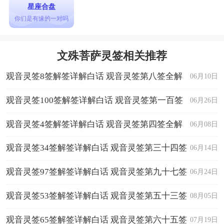
星座合盘
你们是有缘的一对吗
文殊菩萨灵签相关推荐
观音灵签8签解签详解白话 观音灵签第八签全解
06月10日
观音灵签100签解签详解白话 观音灵签第一百签
06月26日
全解
观音灵签4签解签详解白话 观音灵签第四签全解
06月08日
观音灵签34签解签详解白话 观音灵签第三十四签
06月14日
全解
观音灵签97签解签详解白话 观音灵签第九十七签
06月24日
全解
观音灵签53签解签详解白话 观音灵签第五十三签
08月05日
全解
观音灵签65签解签详解白话 观音灵签第六十五签
07月19日