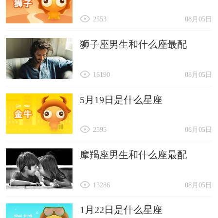
2553
08月05日
狮子座男生和什么座最配
16190
08月05日
5月19日是什么星座
2595
08月05日
摩羯座男生和什么座最配
13286
08月05日
1月22日是什么星座