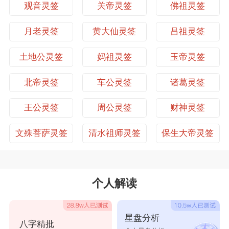
勾陈代表，土地、田产、住宅、房屋、办公室、山地等。
观音灵签
关帝灵签
佛祖灵签
文殊菩萨灵签第27签
文殊菩萨灵签第28签
勾陈也代表为土木工程、起造、建造、动土、拆迁、修建
坟墓等事。
文殊菩萨灵签第29签
文殊菩萨灵签第30签
月老灵签
黄大仙灵签
吕祖灵签
勾陈也代表农作物、粮食等。
勾陈在疾病方面代表肿瘤。
文殊菩萨灵签第31签
文殊菩萨灵签第32签
土地公灵签
妈祖灵签
玉帝灵签
勾陈在官事方面代表诉讼、牢狱、拘捕令等等。
勾陈也代表战斗、打斗、口角等。
文殊菩萨灵签第33签
文殊菩萨灵签第34签
北帝灵签
车公灵签
诸葛灵签
文殊菩萨灵签第35签
文殊菩萨灵签第36签
王公灵签
周公灵签
财神灵签
文殊菩萨灵签第44签解签
文殊菩萨灵签第37签
文殊菩萨灵签第38签
文殊菩萨灵签
清水祖师灵签
保生大帝灵签
文殊菩萨灵签第39签
文殊菩萨灵签第40签
本签重点
前步不振，后步疲软。先天不良，后天失调。
文殊菩萨灵签第41签
文殊菩萨灵签第42签
爱情婚姻
◇整体爱情运？
个人解读
文殊菩萨灵签第43签
文殊菩萨灵签第44签
先天的爱情运原本不佳，再加上后天不善于经营，以致爱
情运坎坷、困顿。
文殊菩萨灵签第45签
文殊菩萨灵签第46签
◇问姻缘何时来？
星盘分析
八字精批
有缘人总是不相逢。