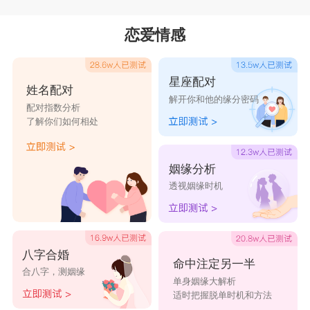
投资理财
观音灵签第69签
观音灵签第70签
若欲财滚利，目前尚待机，无事消遥去，他日再收成。
恋爱情感
观音灵签第71签
观音灵签第72签
经商生意
市场尚低迷，产品乏问津，保守而应对，安闲更相宜。
观音灵签第73签
观音灵签第74签
星座配对
姓名配对
解开你和他的缘分密码
房地交易
观音灵签第75签
观音灵签第76签
配对指数分析
主顾不上门，买卖难交易，当待未来时，届时有商机。
了解你们如何相处
观音灵签第77签
观音灵签第78签
治病健康
久病无起色，慢病靠疗心，宽心安闲过，四处旅游去。
观音灵签第79签
观音灵签第80签
姻缘分析
透视姻缘时机
观音灵签第81签
观音灵签第82签
转换变更
低迷欲转机，转机未必益，安心静守候，来日藤飞起。
观音灵签第83签
观音灵签第84签
求孕求子
八字合婚
观音灵签第85签
观音灵签第86签
孕事无音讯，劝君莫烦愁，调身又养息，未来有千金。
命中注定另一半
合八字，测姻缘
单身姻缘大解析
观音灵签第87签
观音灵签第88签
官司诉讼
适时把握脱单时机和方法
诉讼双受害，双和大家安，各退一步去，以求和讼局。