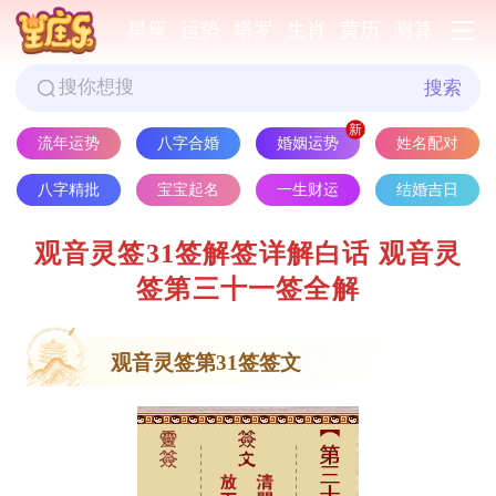
星座
运势
塔罗
生肖
黄历
测算
搜索
姓名配对
流年运势
八字合婚
婚姻运势
八字精批
宝宝起名
一生财运
结婚吉日
观音灵签31签解签详解白话 观音灵
签第三十一签全解
观音灵签第31签签文