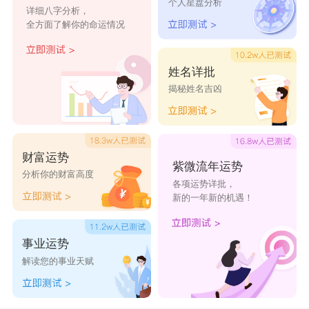
观音灵签第47签
观音灵签第48签
个人星盘分析
详细八字分析，
失物 虚。
全方面了解你的命运情况
疾病 设送。
观音灵签第49签
观音灵签第50签
山坟 吉。
观音灵签第51签
观音灵签第52签
姓名详批
爱情婚姻
观音灵签第53签
观音灵签第54签
揭秘姓名吉凶
姻缘何时来，且听菩萨说，时机尚未到，还需得望候。
若有心仪者，君只需静候，若是汝姻缘，自会来相投。
观音灵签第55签
观音灵签第56签
若已交往者，不急结婚走，此情需火候，若熟自然透。
若是分手者，安心度日过，若堪复合者，他自来相说。
观音灵签第57签
观音灵签第58签
若偶外遇者，你就宽心坐，管他哪里走，无忧睡被窝。
财富运势
紫微流年运势
分析你的财富高度
观音灵签第59签
观音灵签第60签
各项运势详批，
工作求职 创业事业
新的一年新的机遇！
工作在何方，目前无定向，需候时等待，来日再求职。
观音灵签第61签
观音灵签第62签
事业问前途，当前淡淡过，尚无大获利，亦无大亏损。
若问创业者，此业乃澹然，平平地发展，亦无甚风浪。
观音灵签第63签
观音灵签第64签
事业运势
解读您的事业天赋
观音灵签第65签
观音灵签第66签
考试竞赛 升迁竞选
若问竞赛事，或问升迁运，目前非时机，还需静候时。
观音灵签第67签
观音灵签第68签