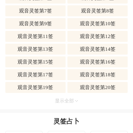
签诗
观音灵签第7签
观音灵签第8签
清闲无事静处坐
飢时吃饭困时卧
观音灵签第9签
观音灵签第10签
放下身心不用忙
必定不遭殃与祸
观音灵签第11签
观音灵签第12签
诗意
观音灵签第13签
观音灵签第14签
此卦守旧安然之象，凡事时待时则吉也。
观音灵签第15签
观音灵签第16签
解曰
守旧安然。叩问神仙。直待时来。事亦偶然。
观音灵签第17签
观音灵签第18签
观音灵签第19签
观音灵签第20签
整体解译
安闲度日准没错。
观音灵签第21签
观音灵签第22签
显示全部
本签精髓
观音灵签第23签
观音灵签第24签
莫庸自扰，莫受诱惑。待守则吉，持戒则安。
灵签占卜
时机未到，当行待候。火候不足，当行精练。
观音灵签第25签
观音灵签第26签