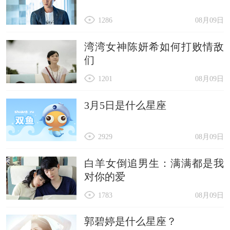
1286
08月09日
湾湾女神陈妍希如何打败情敌
们
1201
08月09日
3月5日是什么星座
2929
08月09日
白羊女倒追男生：满满都是我
对你的爱
1783
08月09日
郭碧婷是什么星座？