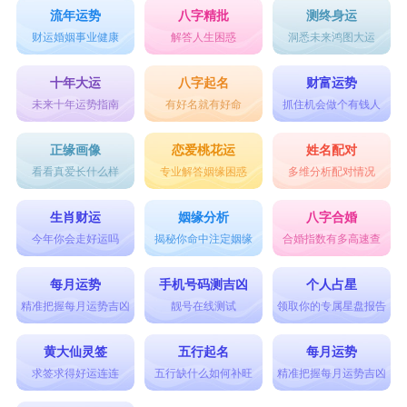
流年运势
八字精批
测终身运
财运婚姻事业健康
解答人生困惑
洞悉未来鸿图大运
十年大运
八字起名
财富运势
未来十年运势指南
有好名就有好命
抓住机会做个有钱人
正缘画像
恋爱桃花运
姓名配对
看看真爱长什么样
专业解答姻缘困惑
多维分析配对情况
生肖财运
姻缘分析
八字合婚
今年你会走好运吗
揭秘你命中注定姻缘
合婚指数有多高速查
每月运势
手机号码测吉凶
个人占星
精准把握每月运势吉凶
靓号在线测试
领取你的专属星盘报告
黄大仙灵签
五行起名
每月运势
求签求得好运连连
五行缺什么如何补旺
精准把握每月运势吉凶