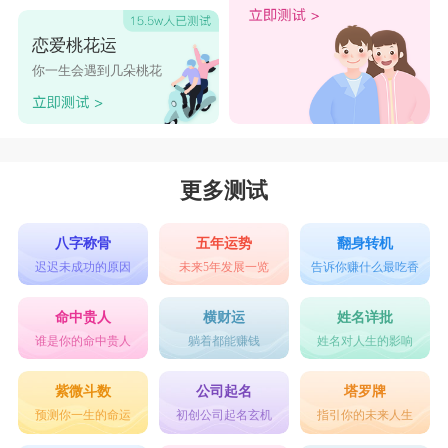
观音灵签第89签
观音灵签第90签
寻人寻物
恋爱桃花运
观音灵签第91签
观音灵签第92签
失物莫着急，割舍此事物，放下追寻意，管他哪里去。
你一生会遇到几朵桃花
观音灵签第93签
观音灵签第94签
远行出国
远行看前景，目前无曙光，出门增劳倦，安待在己邦。
观音灵签第95签
观音灵签第96签
观音灵签第97签
观音灵签第98签
更多测试
观音灵签第99签
观音灵签第100签
八字称骨
五年运势
翻身转机
观音灵签第102签
观音灵签第103签
迟迟未成功的原因
未来5年发展一览
告诉你赚什么最吃香
命中贵人
横财运
姓名详批
谁是你的命中贵人
躺着都能赚钱
姓名对人生的影响
紫微斗数
公司起名
塔罗牌
预测你一生的命运
初创公司起名玄机
指引你的未来人生