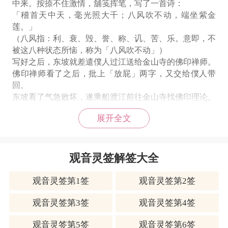
中来。按捺不住激情，舖笺挥笔，写了一首诗：
「稽首天中天，毫光照大千；八风吹不动，端坐紫金
莲。」
（八风指：利、衰、毁、誉、称、讥、苦、乐。意即，不
被这八种状态所恼，称为「八风吹不动」）
写好之后，东坡就差遣僕人过江送给金山寺的佛印禅师。
佛印禅师看了之后，批上「放屁」两字，又交给僕人带
回。
东坡看了气急败坏，遂乘船渡江前往金山寺找佛印理论。
当东坡到了金山寺门口，佛印早已在门口等待。
展开全文
苏东坡劈头便责问佛印：「我写的诗，你为何说是放屁
呢！」
佛印回答说：「你不是已经『八风吹不动』了吗？怎么会
被『一屁打过江』呢！」
观音灵签解签大全
此时，东坡惊觉自己道行不足，惭愧离去。
（本故事譬喻「火候未到」）
观音灵签第1签
观音灵签第2签
观音灵签第3签
观音灵签第4签
第三十一签
吉凶宫位：
中签未宫
观音灵签第5签
观音灵签第6签