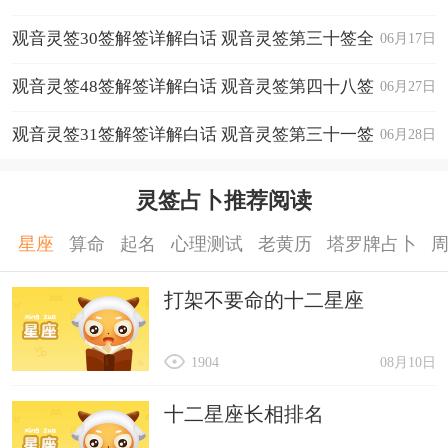
全解
观音灵签30签解签详解白话 观音灵签第三十签全
06月17日
解
观音灵签48签解签详解白话 观音灵签第四十八签
06月27日
全解
观音灵签31签解签详解白话 观音灵签第三十一签
06月28日
全解
灵签占卜推荐阅读
星座
算命
起名
心理测试
老黄历
塔罗牌占卜
打架不要命的十二星座
1904
08月10日
十二星座长相排名