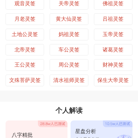
凡事做事
观音灵签
关帝灵签
佛祖灵签
观音灵签第27签
观音灵签第28签
本签示意，只要安闲度日，这就平安了。把该做的事做好
来，而不要去理会他人的是非，这就能安祥了。
观音灵签第29签
观音灵签第30签
月老灵签
黄大仙灵签
吕祖灵签
观音灵签第31签
观音灵签第32签
土地公灵签
妈祖灵签
玉帝灵签
观音灵签第31签解签
观音灵签第33签
观音灵签第34签
北帝灵签
车公灵签
诸葛灵签
圣意
观音灵签第35签
观音灵签第36签
家宅 祈保。
王公灵签
周公灵签
财神灵签
自身 安。
观音灵签第37签
观音灵签第38签
求财 守待。
文殊菩萨灵签
清水祖师灵签
保生大帝灵签
交易 宜迟。
观音灵签第39签
观音灵签第40签
婚姻 合。
六甲 女。
观音灵签第41签
观音灵签第42签
行人 至。
田蚕 秋熟。
个人解读
观音灵签第43签
观音灵签第44签
六畜 稳。
寻人 难。
观音灵签第45签
观音灵签第46签
公讼 和。
星盘分析
八字精批
移徒 吉。