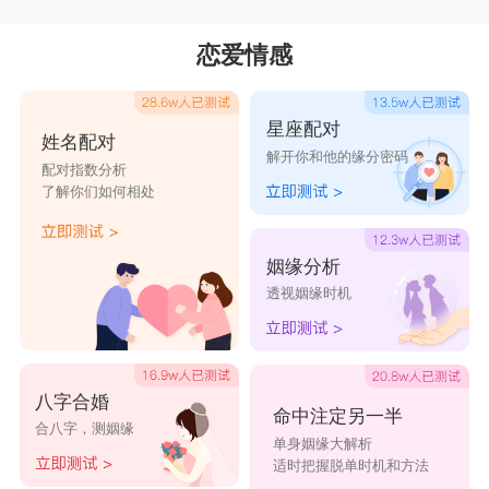
黄大仙灵签第69签
黄大仙灵签第70签
恋爱情感
黄大仙灵签第71签
黄大仙灵签第72签
黄大仙灵签第73签
黄大仙灵签第74签
星座配对
姓名配对
解开你和他的缘分密码
黄大仙灵签第75签
黄大仙灵签第76签
配对指数分析
了解你们如何相处
黄大仙灵签第77签
黄大仙灵签第78签
黄大仙灵签第79签
黄大仙灵签第80签
姻缘分析
透视姻缘时机
黄大仙灵签第81签
黄大仙灵签第82签
黄大仙灵签第83签
黄大仙灵签第84签
八字合婚
黄大仙灵签第85签
黄大仙灵签第86签
命中注定另一半
合八字，测姻缘
单身姻缘大解析
黄大仙灵签第87签
黄大仙灵签第88签
适时把握脱单时机和方法