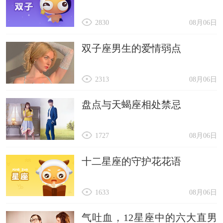
2830
08月06日
双子座男生的爱情弱点
2313
08月06日
盘点与天蝎座相处禁忌
1727
08月06日
十二星座的守护花花语
1633
08月06日
气吐血，12星座中的六大直男