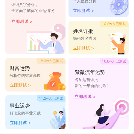
黄大仙灵签第47签
黄大仙灵签第48签
个人星盘分析
详细八字分析，
全方面了解你的命运情况
黄大仙灵签第49签
黄大仙灵签第50签
黄大仙灵签第51签
黄大仙灵签第52签
姓名详批
黄大仙灵签第53签
黄大仙灵签第54签
揭秘姓名吉凶
黄大仙灵签第55签
黄大仙灵签第56签
黄大仙灵签第57签
黄大仙灵签第58签
财富运势
紫微流年运势
分析你的财富高度
黄大仙灵签第59签
黄大仙灵签第60签
各项运势详批，
新的一年新的机遇！
黄大仙灵签第61签
黄大仙灵签第62签
黄大仙灵签第63签
黄大仙灵签第64签
事业运势
解读您的事业天赋
黄大仙灵签第65签
黄大仙灵签第66签
黄大仙灵签第67签
黄大仙灵签第68签