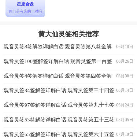
星座合盘
你们是有缘的一对吗
黄大仙灵签相关推荐
观音灵签8签解签详解白话 观音灵签第八签全解
06月10日
观音灵签100签解签详解白话 观音灵签第一百签
06月26日
全解
观音灵签4签解签详解白话 观音灵签第四签全解
06月08日
观音灵签34签解签详解白话 观音灵签第三十四签
06月14日
全解
观音灵签97签解签详解白话 观音灵签第九十七签
06月24日
全解
观音灵签53签解签详解白话 观音灵签第五十三签
08月05日
全解
观音灵签65签解签详解白话 观音灵签第六十五签
07月19日