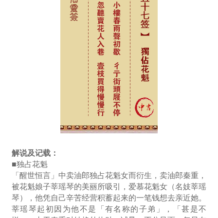
解说及记载：
■独占花魁
「醒世恒言」中卖油郎独占花魁女而衍生，卖油郎秦重，
被花魁娘子莘瑶琴的美丽所吸引，爱慕花魁女（名妓莘瑶
琴），他凭自己辛苦经营积蓄起来的一笔钱想去亲近她。
莘瑶琴起初因为他不是「有名称的子弟」，「甚是不