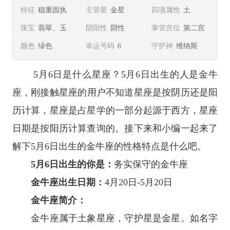
特征
稳重固执
主管星
金星
四项属性
土
珠宝
翡翠、玉
阴阳性
阴性
掌管宫位
第二宫
颜色
绿色
幸运号码
6
守护神
维纳斯
5月6日是什么
星座
？5月6日出生的人是
金牛
座
，刚接触
星座
的用户不知道星座是按阴历还是阳
历计算，星座是占星学的一部分起源于西方，星座
日期是按阳历计算查询的。接下来和小编一起来了
解下5月6日出生的
金牛座
的性格特点是什么吧。
5月6日出生的你是：
务实保守的金牛座
金牛座出生日期：
4月20日-5月20日
金牛座简介：
金牛座属于
土象星座
，守护星是金星。如名字