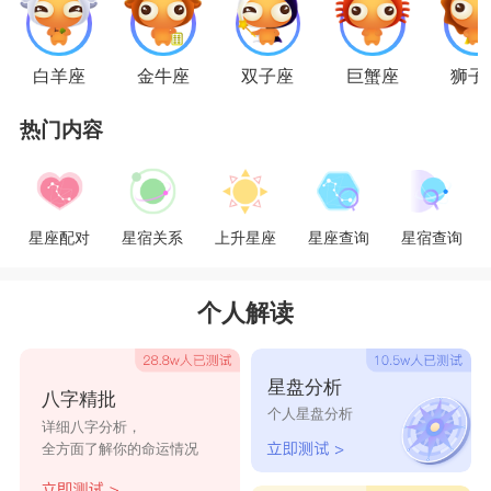
会全力以赴。金牛喜欢以第一印象来决定他们对一
个人的喜好程度，货比三家追求好的品质。另外金
白羊座
金牛座
双子座
巨蟹座
狮子
牛座也是美食主义者，对美食有着狂热的喜爱程
热门内容
度。对于身体、运动和一切美好的事物，金牛都有
着自己独特的见解和追求。
星座配对
星宿关系
上升星座
星座查询
星宿查询
金牛座的外貌特征：
身材比例普遍结实有型，嘴唇、下巴、颈部、
个人解读
背部肌肉厚实或线条优美，耳朵较小，多有鬓发。
面部少有表情，目光呆滞。
星盘分析
八字精批
个人星盘分析
金牛座行事风格：
详细八字分析，
全方面了解你的命运情况
金牛座做事很有计划性，往往会先分析利弊，