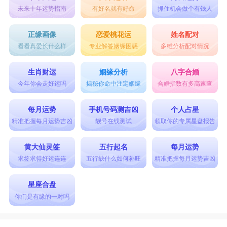
未来十年运势指南
有好名就有好命
抓住机会做个有钱人
正缘画像
恋爱桃花运
姓名配对
看看真爱长什么样
专业解答姻缘困惑
多维分析配对情况
生肖财运
姻缘分析
八字合婚
今年你会走好运吗
揭秘你命中注定姻缘
合婚指数有多高速查
每月运势
手机号码测吉凶
个人占星
精准把握每月运势吉凶
靓号在线测试
领取你的专属星盘报告
黄大仙灵签
五行起名
每月运势
求签求得好运连连
五行缺什么如何补旺
精准把握每月运势吉凶
星座合盘
你们是有缘的一对吗