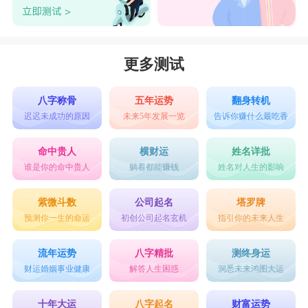
更多测试
八字称骨
五年运势
翻身转机
迟迟未成功的原因
未来5年发展一览
告诉你赚什么最吃香
命中贵人
横财运
姓名详批
谁是你的命中贵人
躺着都能赚钱
姓名对人生的影响
紫微斗数
公司起名
塔罗牌
预测你一生的命运
初创公司起名玄机
指引你的未来人生
流年运势
八字精批
测终身运
财运婚姻事业健康
解答人生困惑
洞悉未来鸿图大运
十年大运
八字起名
财富运势