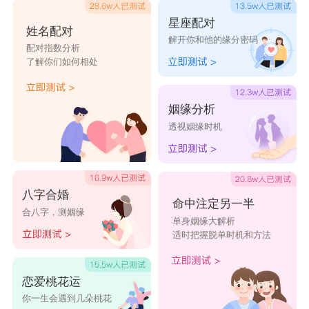
逸，高品质的生活，所以他们对于金钱的追求十分
星座配对
执着。勤奋努力、持之以恒都是金牛身上的好品
姓名配对
解开你和他的缘分密码
配对指数分析
质。性格慢热，不喜爱变动，使得金牛们对周遭的
了解你们如何相处
环境事物都需要较长的时间去适应。金牛座是财富
的象征，往往在金融投资领域有自己的独到见解，
姻缘分析
金牛男普遍有大男人主义，而金牛女则对自己的外
透视姻缘时机
表较为重视。
八字合婚
命中注定另一半
合八字，测姻缘
单身姻缘大解析
适时把握脱单时机和方法
恋爱桃花运
你一生会遇到几朵桃花