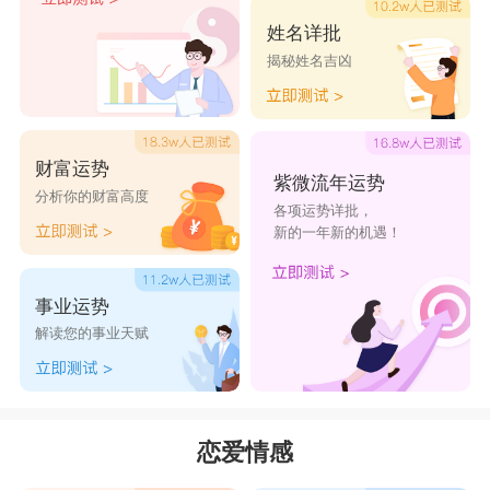
瞻前顾后，而后才小心谨慎行事。金牛从不做没有
姓名详批
胜算的事，一旦开始做，就会小心翼翼全情投入。
揭秘姓名吉凶
他们耐心十足、脚踏实地，具有商业头脑和牢靠的
价值观，这样的行事风格实际可靠，让人值得信
赖。
财富运势
紫微流年运势
金牛座的个性盲点：
分析你的财富高度
各项运势详批，
金牛们对物质金钱的追求过于强烈，有时交友
新的一年新的机遇！
选择上很实际，给人一种拜金主义者的感觉，并且
事业运势
是众人眼中一毛不拔的铁公鸡。行事过于谨慎，缺
解读您的事业天赋
乏应变能力，容易错失良机。发起脾气来很暴躁，
态度过于严肃缺乏幽默感，人际关系容易僵硬。
金牛座总结：
恋爱情感
金牛座是十分保守的星座，他们向往稳定安