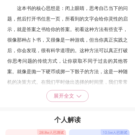
这本书的核心思想是：闭上眼睛，思考自己当下的问
题，然后打开书任意一页，所看到的文字会给你灵性的启
示，就是答案之书给你的答案。初看这种方法有些玄乎，
很像那种占卜书，又很像是一种游戏，但当你真正实践之
后，你会发现，很有科学道理的。这种方法可以真正打破
你思考问题的传统方式，让你获取不同于过去的其他答
案。就像是抛一下硬币或掷一下骰子的方法，这是一种随
机的决策方式。在我们平时做出选择的时间里，我们常常
会被外在环境或情绪左右，而导致自己做出错误的决定。
展开全文
而这种随机选择的方式，可以让我们避免受到这些干扰和
影响，从而更加客观地看待问题和作出选择。
个人解读
当你闭上眼睛，摆脱了眼前的客观事物，你的内心才
真正开始工作，开始为你提供灵感、启示和答案。而书中