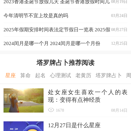
2023香港圣诞节放假几天 圣诞节香港放假时间几
08月19日
天
今年清明节不宜上坟是真的吗
03月24日
2025年假期安排时间表法定节假日一览表 2025假
08月27日
期放假时间表
2024闰月是哪一个月 2024闰月是哪一个月份
12月25日
塔罗牌占卜推荐阅读
星座
算命
起名
心理测试
老黄历
塔罗牌占卜
处女座女生喜欢一个人的表
现：变得有点神经质
1678
08月14日
12月27日是什么星座