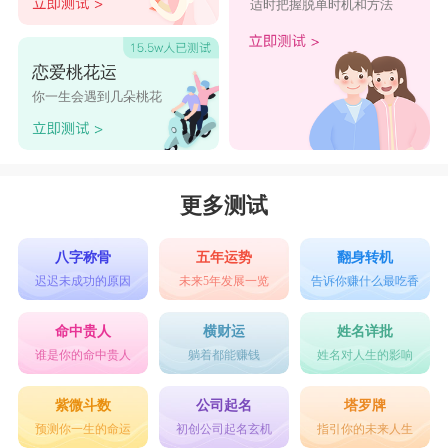
适时把握脱单时机和方法
21、换个角度想想。
22、会付出代价
恋爱桃花运
23、会感到庆幸。
你一生会遇到几朵桃花
24、继续前进.
25、肯定的。
26、没错。
更多测试
答案之书真的准吗，答案之书准确吗，综上所述，答
八字称骨
五年运势
翻身转机
案之书真的准吗，答案之书不准确，根本没有科学依据。
迟迟未成功的原因
未来5年发展一览
告诉你赚什么最吃香
命中贵人
横财运
姓名详批
谁是你的命中贵人
躺着都能赚钱
姓名对人生的影响
紫微斗数
公司起名
塔罗牌
预测你一生的命运
初创公司起名玄机
指引你的未来人生