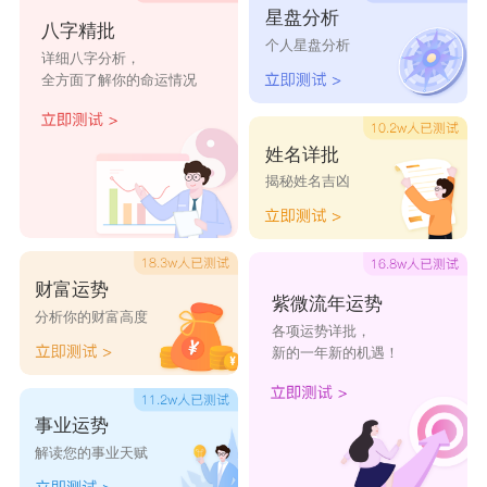
星盘分析
八字精批
提供的文字，会引发更深一层的思考，这是一种发掘自己
个人星盘分析
详细八字分析，
潜能的方式”，作为外在的触发器，可以激发你内心深处
全方面了解你的命运情况
的智慧和感悟。帮助你在解答问题时得到新的思考方式，
从而不断进步。
姓名详批
揭秘姓名吉凶
答案之书答案有哪些
1、别太赶了。
2、别想了。
财富运势
紫微流年运势
3、不。
分析你的财富高度
各项运势详批，
4、不然呢 ?
新的一年新的机遇！
5、不要抱期望
6、要求不要太高。
事业运势
解读您的事业天赋
7、这是必然的。