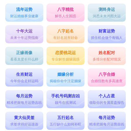
流年运势
八字精批
测终身运
财运婚姻事业健康
解答人生困惑
洞悉未来鸿图大运
十年大运
八字起名
财富运势
未来十年运势指南
有好名就有好命
抓住机会做个有钱人
正缘画像
恋爱桃花运
姓名配对
看看真爱长什么样
专业解答姻缘困惑
多维分析配对情况
生肖财运
姻缘分析
八字合婚
今年你会走好运吗
揭秘你命中注定姻缘
合婚指数有多高速查
每月运势
手机号码测吉凶
个人占星
精准把握每月运势吉凶
靓号在线测试
领取你的专属星盘报告
黄大仙灵签
五行起名
每月运势
求签求得好运连连
五行缺什么如何补旺
精准把握每月运势吉凶