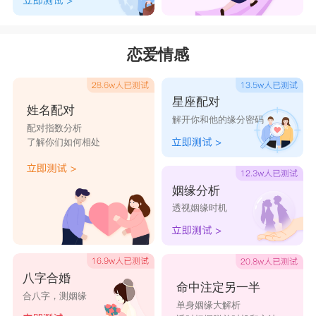
8、不要浪费精力。
9、不要浪费你的时间了。
恋爱情感
10、不用担心。
11、车到山前必有路。
星座配对
12、答案就在你身边。
姓名配对
解开你和他的缘分密码
13、大胆一点。
配对指数分析
了解你们如何相处
14、大方一点。
15、等等
姻缘分析
16、放轻松点。
透视姻缘时机
17、慢慢来。
18、管它呢。
19、好运将会降临。
八字合婚
命中注定另一半
合八字，测姻缘
20、忽略了一件显而易见的事。
单身姻缘大解析