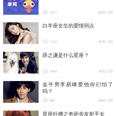
1937
08月13日
白羊座女生的爱情弱点
1743
08月13日
薛之谦是什么星座？
1844
08月13日
金牛男李易峰爱他你们怕了
吗？
896
08月13日
星座吐槽之奇葩舍友射手女