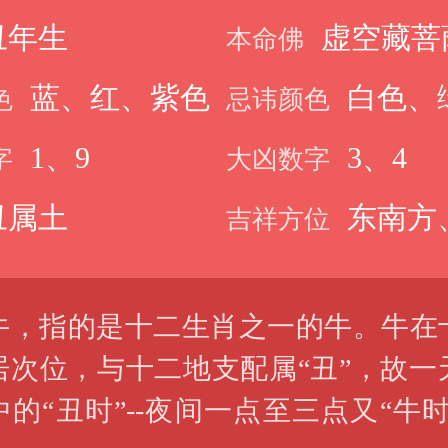
丑年生
虚空藏菩
本命佛
蓝、红、紫色
白色、
色
忌讳颜色
1、9
3、4
字
大凶数字
丑属土
东南方
吉祥方位
及正北方
牛，指的是十二生肖之一的牛。牛在
居次位，与十二地支配属“丑”，故一
的“丑时”--夜间一点至三点又“牛时”.