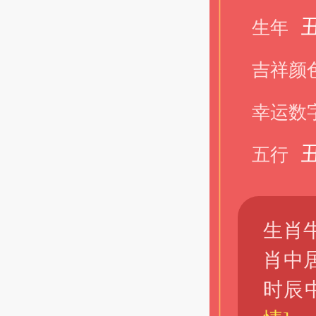
生年
吉祥颜
幸运数
五行
生肖
肖中
时辰中