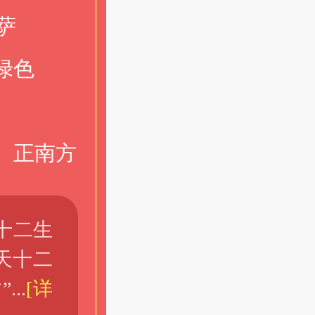
萨
绿色
、正南方
十二生
天十二
..
[详