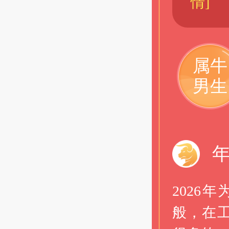
情]
属牛
男生
202
般，在