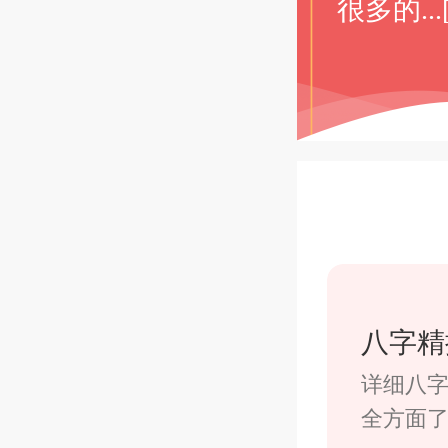
很多的...
八字精
详细八
全方面