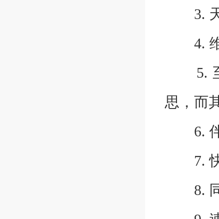
3. 
4. 维
5. 
思，而
6. 
7. 
8. 