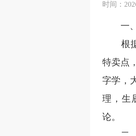
时间：2026
一、服
根据公
特卖点
字学，
理，生
论。
二、服