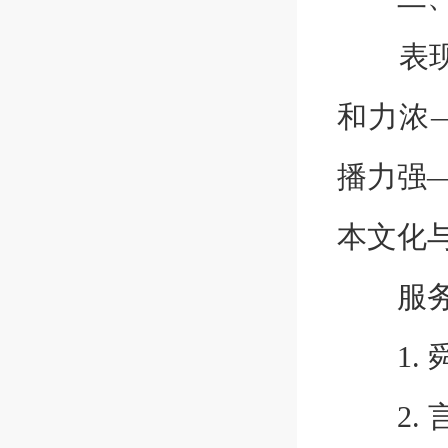
表现力
和力浓
播力强
本文化
服务公
1. 舜
2. 