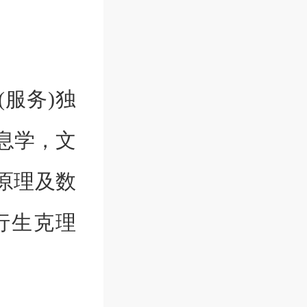
服务)独
息学，文
原理及数
行生克理