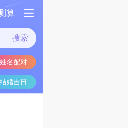
测算
搜索
姓名配对
结婚吉日