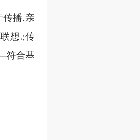
传播.亲
想.;传
—符合基