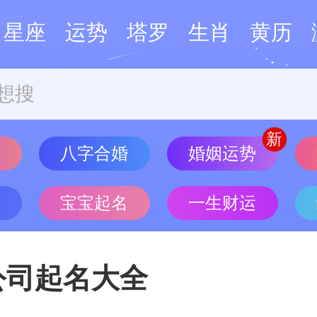
星座
运势
塔罗
生肖
黄历
婚姻运势
势
八字合婚
批
宝宝起名
一生财运
公司起名大全