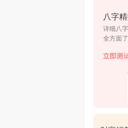
17.
八字精
18.
详细八
全方面
19.
20.