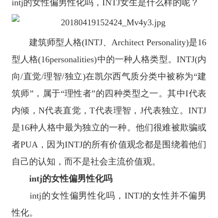
intj的女性偏男性化吗，INTJ女生是什么样的呢？
建筑师型人格(INTJ、Architect Personality)是16
型人格(16personalities)中的一种人格类型。INTJ(内
向/直觉/理智/独立)在凯尔西气质分类中被称为“建
筑师”，属于“理性者”的四种类型之一。其中I代表
内倾，N代表直觉，T代表理智，J代表独立。INTJ
是16种人格中最为独立的一种。他们很难被欺骗或
者PUA，因为INTJ的所有价值观念都是围绕着他们
自己的认知，而不是社会主流价值观。
intj的女性偏男性化吗
intj的女性偏男性化吗，INTJ的女性并不偏男
性化。