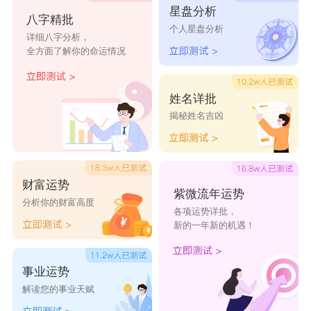
生足够的安全感，同时属鼠女也很崇拜和爱慕属虎男。两
星盘分析
八字精批
人感情浓烈，如胶似漆。但是，属虎男比较急躁，对很多
个人星盘分析
详细八字分析，
事情没耐心，而且常常粗枝大叶，而属鼠的女生比较多愁
全方面了解你的命运情况
善感，属虎男就不太会发现属鼠女不开心的地方，因此属
鼠女时常会跟属虎男怄气。在闹矛盾的时候，属虎男也是
姓名详批
揭秘姓名吉凶
一如既往地专横，这常令属鼠女受不了。两个人要长久地
在一起，还是要收收各自的脾气，包容对方。
财富运势
紫微流年运势
分析你的财富高度
各项运势详批，
新的一年新的机遇！
事业运势
解读您的事业天赋