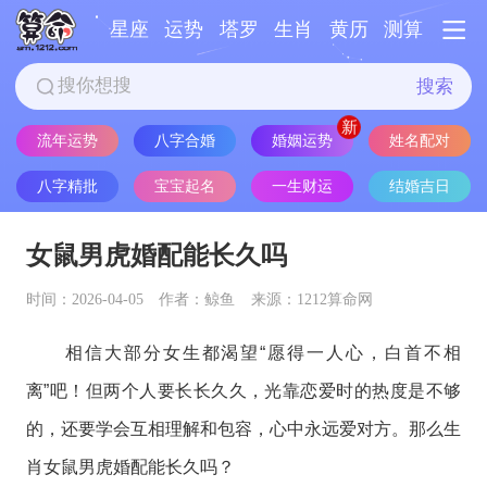
星座
运势
塔罗
生肖
黄历
测算
搜索
婚姻运势
流年运势
八字合婚
姓名配对
八字精批
宝宝起名
一生财运
结婚吉日
女鼠男虎婚配能长久吗
时间：2026-04-05
作者：鲸鱼
来源：1212算命网
相信大部分女生都渴望“愿得一人心，白首不相
离”吧！但两个人要长长久久，光靠恋爱时的热度是不够
的，还要学会互相理解和包容，心中永远爱对方。那么生
肖女鼠男虎婚配能长久吗？