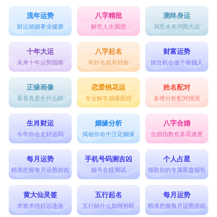
流年运势
八字精批
测终身运
财运婚姻事业健康
解答人生困惑
洞悉未来鸿图大运
十年大运
八字起名
财富运势
未来十年运势指南
有好名就有好命
抓住机会做个有钱人
正缘画像
恋爱桃花运
姓名配对
看看真爱长什么样
专业解答姻缘困惑
多维分析配对情况
生肖财运
姻缘分析
八字合婚
今年你会走好运吗
揭秘你命中注定姻缘
合婚指数有多高速查
每月运势
手机号码测吉凶
个人占星
精准把握每月运势吉凶
靓号在线测试
领取你的专属星盘报告
黄大仙灵签
五行起名
每月运势
求签求得好运连连
五行缺什么如何补旺
精准把握每月运势吉凶