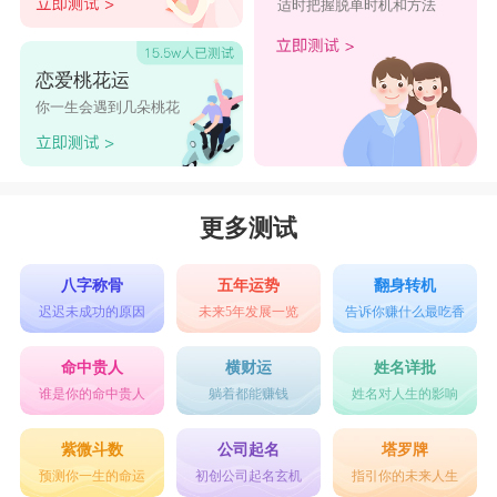
适时把握脱单时机和方法
恋爱桃花运
你一生会遇到几朵桃花
更多测试
八字称骨
五年运势
翻身转机
迟迟未成功的原因
未来5年发展一览
告诉你赚什么最吃香
命中贵人
横财运
姓名详批
谁是你的命中贵人
躺着都能赚钱
姓名对人生的影响
紫微斗数
公司起名
塔罗牌
预测你一生的命运
初创公司起名玄机
指引你的未来人生