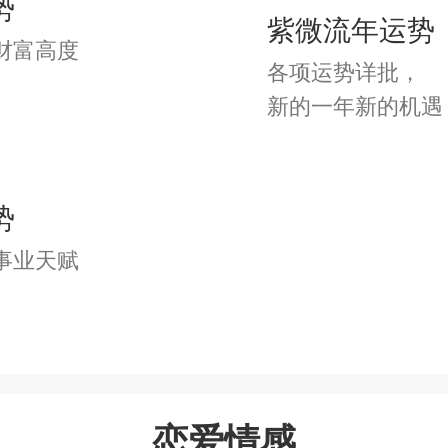
势
} 浪漫梦魇
紫微流年运势
财富高度
各项运势详批，
} 此生相偎
新的一年新的机遇
 无言 #
势
} 桃瓣轻舔
事业天赋
} 承欢情人
} 半疯不傻
恋爱情感