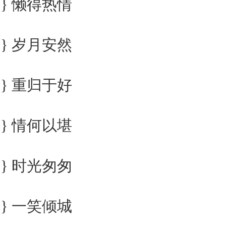
} 懒得热情
} 岁月安然
} 重归于好
} 情何以堪
} 时光匆匆
} 一笑倾城