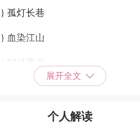
} 孤灯长巷
} 血染江山
} 时过夏末
展开全文
} 倾国倾城
} 彼年豆蔻
个人解读
} 我就很叼!