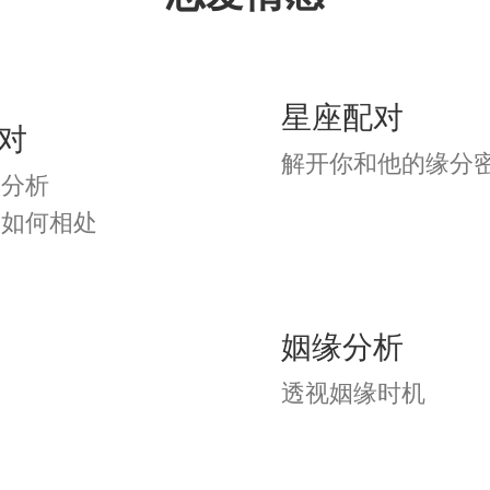
} 弑杀巅峰
星座配对
对
} 樱花盛开
解开你和他的缘分
数分析
们如何相处
小编为大家收集的关于四个字
信名字太长不好记忆，太短又不能
姻缘分析
义，而四个字的微信名字不长也不
透视姻缘时机
!