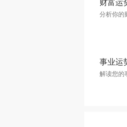
财富运
{24.
分析你的
{25.
{26.}
事业运
{27.
解读您的
{28.
{29.