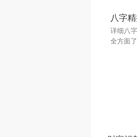
八字精
{19.
详细八
全方面
{20.
{21.
{22.
{23.