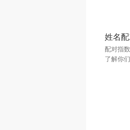
{31.
姓名配
{32.
配对指
了解你
以上是
全，微
达其含
大家参考