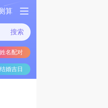
测算
搜索
姓名配对
结婚吉日