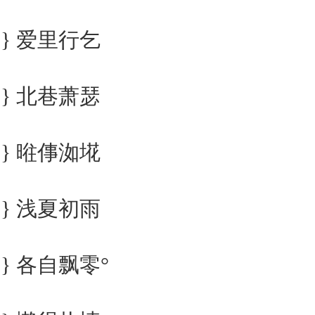
} 爱里行乞
} 北巷萧瑟
} 暀倳洳埖
} 浅夏初雨
} 各自飘零°