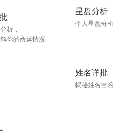
星盘分析
批
} 我帅到爆
个人星盘分析
字分析，
了解你的命运情况
} 孤寂缠身
} 印画少年
姓名详批
揭秘姓名吉凶
} 兔兔丸╮
} 金牌萌神