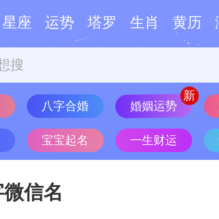
星座
运势
塔罗
生肖
黄历
婚姻运势
势
八字合婚
批
宝宝起名
一生财运
字微信名