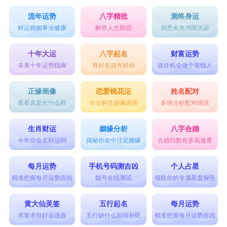
流年运势
八字精批
测终身运
财运婚姻事业健康
解答人生困惑
洞悉未来鸿图大运
十年大运
八字起名
财富运势
未来十年运势指南
有好名就有好命
抓住机会做个有钱人
正缘画像
恋爱桃花运
姓名配对
看看真爱长什么样
专业解答姻缘困惑
多维分析配对情况
生肖财运
姻缘分析
八字合婚
今年你会走好运吗
揭秘你命中注定姻缘
合婚指数有多高速查
每月运势
手机号码测吉凶
个人占星
精准把握每月运势吉凶
靓号在线测试
领取你的专属星盘报告
黄大仙灵签
五行起名
每月运势
求签求得好运连连
五行缺什么如何补旺
精准把握每月运势吉凶