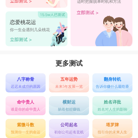
适时把握脱单时机和方法
恋爱桃花运
你一生会遇到几朵桃花
更多测试
八字称骨
五年运势
翻身转机
迟迟未成功的原因
未来5年发展一览
告诉你赚什么最吃香
命中贵人
横财运
姓名详批
谁是你的命中贵人
躺着都能赚钱
姓名对人生的影响
紫微斗数
公司起名
塔罗牌
预测你一生的命运
初创公司起名玄机
指引你的未来人生