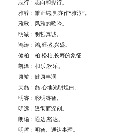
志行：志向和操行。
雅醇：雅正纯厚,亦作“雅淳”。
雅歌：风雅的歌吟。
明诚：明哲真诚。
鸿涛：鸿,旺盛,兴盛。
健柏：柏,松柏,长寿的象征。
凯泽：和乐,欢乐。
康裕：健康丰润。
天磊：磊,心地光明坦白。
明睿：聪明睿智。
明远：透彻而深刻。
朗诣：通达;豁达。
明哲：明智、通达事理。