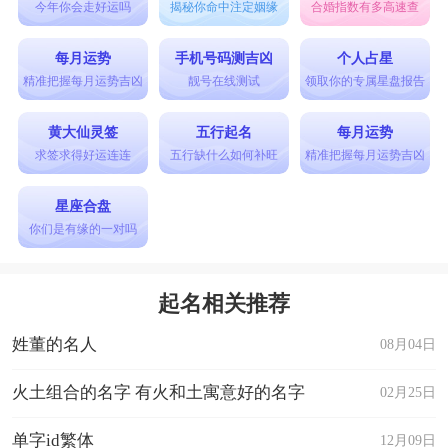
今年你会走好运吗
揭秘你命中注定姻缘
合婚指数有多高速查
每月运势
手机号码测吉凶
个人占星
精准把握每月运势吉凶
靓号在线测试
领取你的专属星盘报告
黄大仙灵签
五行起名
每月运势
求签求得好运连连
五行缺什么如何补旺
精准把握每月运势吉凶
星座合盘
你们是有缘的一对吗
起名相关推荐
姓董的名人
08月04日
火土组合的名字 有火和土寓意好的名字
02月25日
单字id繁体
12月09日