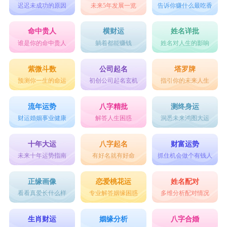
迟迟未成功的原因
未来5年发展一览
告诉你赚什么最吃香
命中贵人
横财运
姓名详批
谁是你的命中贵人
躺着都能赚钱
姓名对人生的影响
紫微斗数
公司起名
塔罗牌
预测你一生的命运
初创公司起名玄机
指引你的未来人生
流年运势
八字精批
测终身运
财运婚姻事业健康
解答人生困惑
洞悉未来鸿图大运
十年大运
八字起名
财富运势
未来十年运势指南
有好名就有好命
抓住机会做个有钱人
正缘画像
恋爱桃花运
姓名配对
看看真爱长什么样
专业解答姻缘困惑
多维分析配对情况
生肖财运
姻缘分析
八字合婚