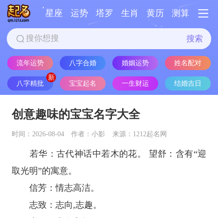
星座
运势
塔罗
生肖
黄历
测算
搜索
流年运势
八字合婚
婚姻运势
姓名配对
八字精批
宝宝起名
一生财运
结婚吉日
创意趣味的宝宝名字大全
时间：2026-08-04
作者：小影
来源：1212起名网
若华：古代神话中若木的花。 望舒：含有“迎
取光明”的寓意。
信芳：情志高洁。
志致：志向,志趣。