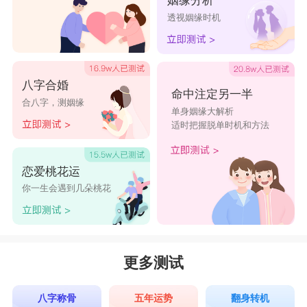
姻缘分析
透视姻缘时机
八字合婚
命中注定另一半
合八字，测姻缘
单身姻缘大解析
适时把握脱单时机和方法
恋爱桃花运
你一生会遇到几朵桃花
更多测试
八字称骨
五年运势
翻身转机