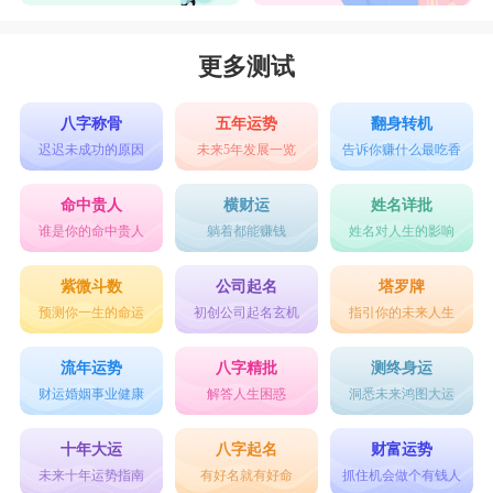
更多测试
八字称骨
五年运势
翻身转机
迟迟未成功的原因
未来5年发展一览
告诉你赚什么最吃香
命中贵人
横财运
姓名详批
谁是你的命中贵人
躺着都能赚钱
姓名对人生的影响
紫微斗数
公司起名
塔罗牌
预测你一生的命运
初创公司起名玄机
指引你的未来人生
流年运势
八字精批
测终身运
财运婚姻事业健康
解答人生困惑
洞悉未来鸿图大运
十年大运
八字起名
财富运势
未来十年运势指南
有好名就有好命
抓住机会做个有钱人