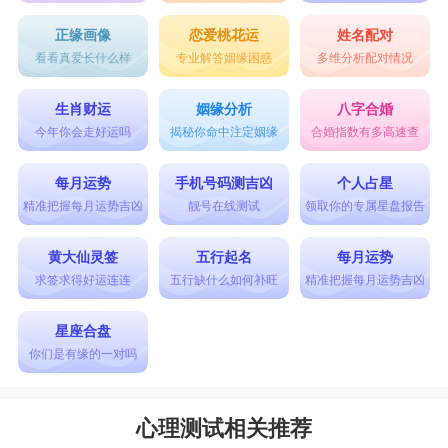
正缘画像
恋爱桃花运
姓名配对
看看真爱长什么样
专业解答姻缘困惑
多维分析配对情况
生肖财运
姻缘分析
八字合婚
今年你会走好运吗
揭秘你命中注定姻缘
合婚指数有多高速查
每月运势
手机号码测吉凶
个人占星
精准把握每月运势吉凶
靓号在线测试
领取你的专属星盘报告
黄大仙灵签
五行起名
每月运势
求签求得好运连连
五行缺什么如何补旺
精准把握每月运势吉凶
星座合盘
你们是有缘的一对吗
心理测试相关推荐