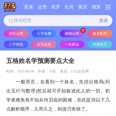
星座
运势
塔罗
生肖
黄历
测算
搜索
婚姻运势
流年运势
八字合婚
姓名配对
八字精批
宝宝起名
一生财运
结婚吉日
五格姓名学预测要点大全
时间：2026-08-06
作者：小影
来源：1212起名网
一般而言，在看到一个姓名，先排出格局(列
出五行与数理)然后就可开始叙述此人的一切。初
学者难免有不知从何启齿的困难，在此提供以下几
点解析顺序，久而久之，则游刃有馀了。