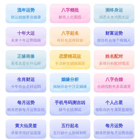
天格：
流年运势
八字精批
测终身运
代表双亲、长上、事业、名誉;单独化表其本
财运婚姻事业健康
解答人生困惑
洞悉未来鸿图大运
人之气质，女性依附丈夫生活，又有代表丈夫吉凶
十年大运
八字起名
财富运势
之暗灵作用。代表童少年运。(按：包含职业之意
未来十年运势指南
有好名就有好命
抓住机会做个有钱人
义。)
正缘画像
恋爱桃花运
姓名配对
人格：
看看真爱长什么样
专业解答姻缘困惑
多维分析配对情况
代表其人形性、自我意识、人生观念;如命理
之命主，为姓名吉凶之主动力，单独代表其人之性
生肖财运
姻缘分析
八字合婚
今年你会走好运吗
揭秘你命中注定姻缘
合婚指数有多高速查
格。代表主运。
姓名五格和六亲对应关系 地格代表其人下辈
每月运势
手机号码测吉凶
个人占星
精准把握每月运势吉凶
靓号在线测试
领取你的专属星盘报告
地格：
代表其人下辈、子女、妻妾、根基;单独代表
黄大仙灵签
五行起名
每月运势
求签求得好运连连
五行缺什么如何补旺
精准把握每月运势吉凶
其人之根基。代表前运。