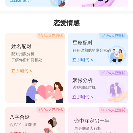
先天即衰弱，若此五行再去生别的五行(消耗己
力)，或受到别的五行来剋(受到打击)则病况更严
恋爱情感
重。
5.际遇：可分成格局与数理来讨论：
星座配对
姓名配对
A.格局：一般以相剋有较激烈的状况，而五行
解开你和他的缘分密码
配对指数分析
了解你们如何相处
相剋中又以金剋木、火剋金、水剋火三者最为剧
烈，故易产生血光之灾，而木剋土、土剋水则较缓
姻缘分析
和(以上仅指姓名学而言)。又格局可区分为三才
透视姻缘时机
生、三才破、连环生、连理剋等常见的五行局。
B.数理：某些凶数即代表了一些不佳的遭遇，
倘若又受剋(或放在人格)，则凶力加重，不可不
八字合婚
命中注定另一半
防。
合八字，测姻缘
单身姻缘大解析