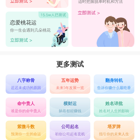
所有的姓名格局皆有其优缺点，重点是倘若缺
适时把握脱单时机和方法
点过多，则此人一生不仅事业不顺、身体不佳，更
甚者早夭(活不到平均寿命的一半)。故一般格局
恋爱桃花运
你一生会遇到几朵桃花
有〞四破〞者，建议其另取一个偏名来改善运势及
气势。何谓〞四破〞?即格局中，五行有相剋之数
量，与坏数理之数量相加，等于四或大于四，则达
更多测试
到此标准。
姓名五格和六亲对应关系
八字称骨
五年运势
翻身转机
爱好周易预测和八字命理的人都知道，在易经
迟迟未成功的原因
未来5年发展一览
告诉你赚什么最吃香
学预测中，六亲是一个重要概念。何谓六亲，即指
命中贵人
横财运
姓名详批
官禄、父母尊长、兄弟、妻子财产、子女下属等。
谁是你的命中贵人
躺着都能赚钱
姓名对人生的影响
在五格姓名学，也有六亲学说。下面给您介绍姓名
紫微斗数
公司起名
塔罗牌
五格与六亲的对应关系：
预测你一生的命运
初创公司起名玄机
指引你的未来人生