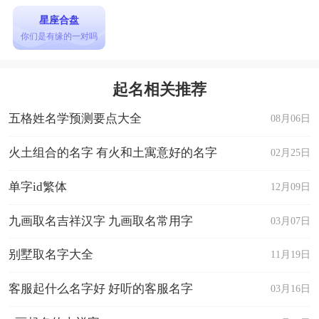
(按：包含居住田宅之意义。)
星座合盘
总格：
你们是有缘的一对吗
代表其人之一生，总纳天地人三格之意义，但
对于其人性格、职业、运命富于变化之中早年运缺
起名相关推荐
乏明显的暗灵作用，但于其人成为一定之性向类型
五格姓名学预测要点大全
08月06日
之后，即发生灵导吉凶作用。代表其人后运。
火土组合的名字 有火和土寓意好的名字
02月25日
(按：包含福德之意义。)
外格：
单字id繁体
12月09日
代表外界、平辈、朋友、兄弟、姊妹之人际关
九画取名吉祥汉字 九画取名常用字
03月07日
系。代表副运。
别墅取名字大全
11月19日
(按：包含疾厄、奴仆、夫妻之意义。)
客服起什么名字好 好听的客服名字
03月16日