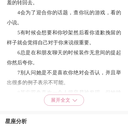
羞的转回去。
4会为了迎合你的话题，查你玩的游戏，看的
小说。
5有时候会想要和你吵架然后看你道歉挽留的
样子就会觉得自己对于你来说很重要。
6总是在和朋友聊天的时候装作无意间的提起
你然后夸你。
7别人问她是不是喜欢你绝对会否认，并且举
出很多的例子表示不可能。
8其实双鱼喜欢一个人很容易被发现，但她绝
展开全文
对会否认。
9从来都不表白，只是想要和你当好朋友，除
星座分析
非你表示的特别特别特别明显。