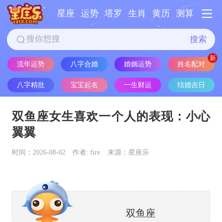
星座
运势
塔罗
生肖
黄历
测算
搜索
姓名配对
流年运势
八字合婚
婚姻运势
八字精批
宝宝起名
一生财运
结婚吉日
双鱼座女生喜欢一个人的表现：小心
翼翼
时间：2026-08-02
作者: fire
来源：星座乐
双鱼座