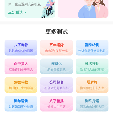
你一生会遇到几朵桃花
更多测试
八字称骨
五年运势
翻身转机
迟迟未成功的原因
未来5年发展一览
告诉你赚什么最吃香
命中贵人
横财运
姓名详批
谁是你的命中贵人
躺着都能赚钱
姓名对人生的影响
紫微斗数
公司起名
塔罗牌
预测你一生的命运
初创公司起名玄机
指引你的未来人生
流年运势
八字精批
测终身运
财运婚姻事业健康
解答人生困惑
洞悉未来鸿图大运