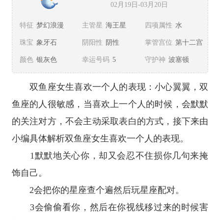
02月19日-03月20日
特征
梦幻浪漫
主管星
海王星
四项属性
水
珠宝
象牙石
阴阳性
阴性
掌管宫位
第十二宫
颜色
银灰色
幸运号码
5
守护神
波塞顿
双鱼座
女生喜欢一个人的表现：小心翼翼，
双
鱼座
的人很敏感，当喜欢上一个人的时候，会默默
的关注对方，不会主动采取表白的方式，接下来由
小编具体解析双鱼座女生喜欢一个人的表现。
1默默地关心你，却又会忍不住损你几句来掩
饰自己。
2会把你的
星座
查个遍然后玩
星座
配对。
3会偷偷看你，然后在你视线移过来的时候害