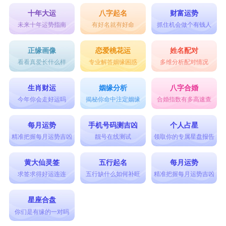
十年大运
八字起名
财富运势
未来十年运势指南
有好名就有好命
抓住机会做个有钱人
正缘画像
恋爱桃花运
姓名配对
看看真爱长什么样
专业解答姻缘困惑
多维分析配对情况
生肖财运
姻缘分析
八字合婚
今年你会走好运吗
揭秘你命中注定姻缘
合婚指数有多高速查
每月运势
手机号码测吉凶
个人占星
精准把握每月运势吉凶
靓号在线测试
领取你的专属星盘报告
黄大仙灵签
五行起名
每月运势
求签求得好运连连
五行缺什么如何补旺
精准把握每月运势吉凶
星座合盘
你们是有缘的一对吗