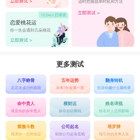
适时把握脱单时机和方法
恋爱桃花运
你一生会遇到几朵桃花
更多测试
八字称骨
五年运势
翻身转机
迟迟未成功的原因
未来5年发展一览
告诉你赚什么最吃香
命中贵人
横财运
姓名详批
谁是你的命中贵人
躺着都能赚钱
姓名对人生的影响
紫微斗数
公司起名
塔罗牌
预测你一生的命运
初创公司起名玄机
指引你的未来人生