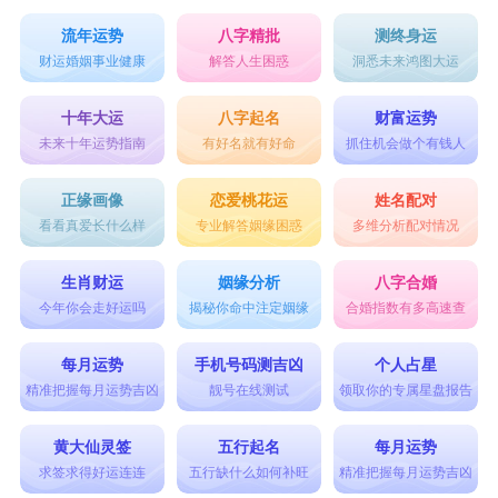
流年运势
八字精批
测终身运
财运婚姻事业健康
解答人生困惑
洞悉未来鸿图大运
十年大运
八字起名
财富运势
未来十年运势指南
有好名就有好命
抓住机会做个有钱人
正缘画像
恋爱桃花运
姓名配对
看看真爱长什么样
专业解答姻缘困惑
多维分析配对情况
生肖财运
姻缘分析
八字合婚
今年你会走好运吗
揭秘你命中注定姻缘
合婚指数有多高速查
每月运势
手机号码测吉凶
个人占星
精准把握每月运势吉凶
靓号在线测试
领取你的专属星盘报告
黄大仙灵签
五行起名
每月运势
求签求得好运连连
五行缺什么如何补旺
精准把握每月运势吉凶