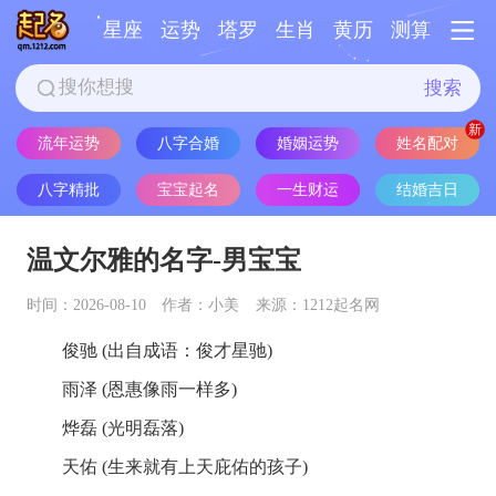
星座
运势
塔罗
生肖
黄历
测算
搜索
流年运势
八字合婚
婚姻运势
姓名配对
八字精批
宝宝起名
一生财运
结婚吉日
温文尔雅的名字-男宝宝
时间：2026-08-10
作者：小美
来源：1212起名网
俊驰 (出自成语：俊才星驰)
雨泽 (恩惠像雨一样多)
烨磊 (光明磊落)
天佑 (生来就有上天庇佑的孩子)