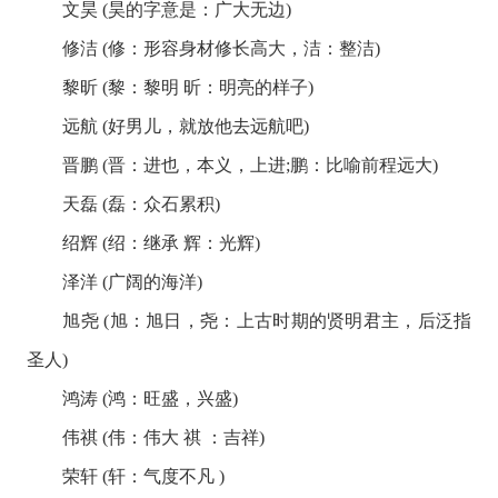
文昊 (昊的字意是：广大无边)
修洁 (修：形容身材修长高大，洁：整洁)
黎昕 (黎：黎明 昕：明亮的样子)
远航 (好男儿，就放他去远航吧)
晋鹏 (晋：进也，本义，上进;鹏：比喻前程远大)
天磊 (磊：众石累积)
绍辉 (绍：继承 辉：光辉)
泽洋 (广阔的海洋)
旭尧 (旭：旭日，尧：上古时期的贤明君主，后泛指
圣人)
鸿涛 (鸿：旺盛，兴盛)
伟祺 (伟：伟大 祺 ：吉祥)
荣轩 (轩：气度不凡 )