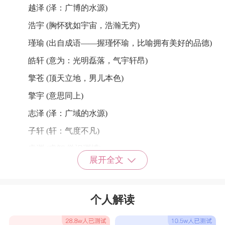
越泽 (泽：广博的水源)
浩宇 (胸怀犹如宇宙，浩瀚无穷)
瑾瑜 (出自成语――握瑾怀瑜，比喻拥有美好的品德)
皓轩 (意为：光明磊落，气宇轩昂)
擎苍 (顶天立地，男儿本色)
擎宇 (意思同上)
志泽 (泽：广域的水源)
子轩 (轩：气度不凡)
睿渊 (睿智;学识渊博)
展开全文
弘文 (弘扬;文：文学家)
个人解读