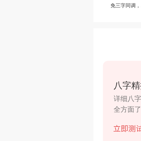
免三字同调，
八字精
详细八
全方面