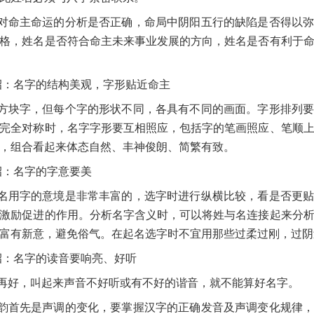
对命主命运的分析是否正确，命局中阴阳五行的缺陷是否得以
格，姓名是否符合命主未来事业发展的方向，姓名是否有利于
招：名字的结构美观，字形贴近命主
方块字，但每个字的形状不同，各具有不同的画面。字形排列
完全对称时，名字字形要互相照应，包括字的笔画照应、笔顺
，组合看起来体态自然、丰神俊朗、简繁有致。
招：名字的字意要美
名用字的意境是非常丰富的，选字时进行纵横比较，看是否更
激励促进的作用。分析名字含义时，可以将姓与名连接起来分
富有新意，避免俗气。在起名选字时不宜用那些过柔过刚，过阴
招：名字的读音要响亮、好听
再好，叫起来声音不好听或有不好的谐音，就不能算好名字。
韵首先是声调的变化，要掌握汉字的正确发音及声调变化规律