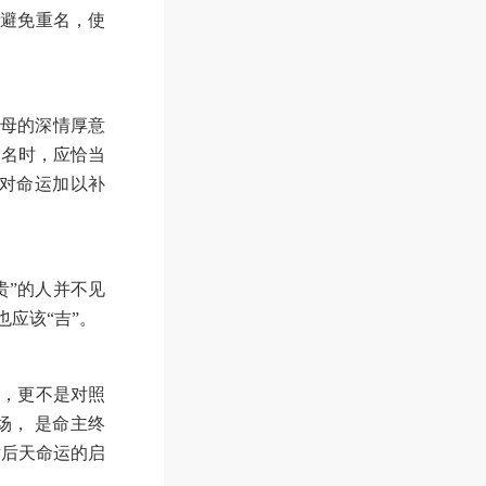
了避免重名，使
父母的深情厚意
起名时，应恰当
对命运加以补
贵”的人并不见
也应该“吉”。
字，更不是对照
场， 是命主终
对后天命运的启