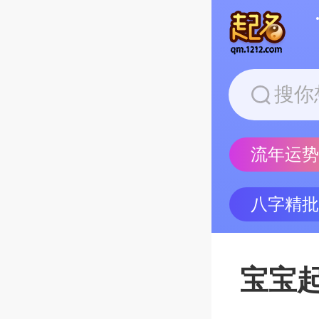
流年运
八字精
宝宝