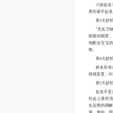
小孩起名
用生僻字起名
第3大妙
“无名万
和殷切期望，
地配合宝宝
救。
第4大妙
姓名应有
得就富贵，叫
第5大妙
起名不是
社会上某些流
生运势的调解
迪、激励，因