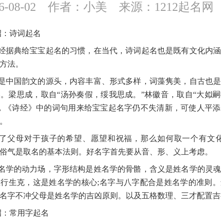
-08-02
作者：小美
来源：1212起名网
招：诗词起名
经据典给宝宝起名的习惯，在当代，诗词起名也是既有文化内
方法。
是中国韵文的源头，内容丰富、形式多样，词藻隽美，自古也
。梁思成，取自“汤孙奏假，绥我思成。”林徽音，取自“大姒
，《诗经》中的词句用来给宝宝起名字仍不失清新，可使人平
。
了父母对于孩子的希望、愿望和祝福，那么如何取一个有文化
俗气是取名的基本法则。好名字首先要从音、形、义上考虑。
名学的动力场，字形结构是姓名学的骨骼，含义是姓名学的灵
行生克，这是姓名学的核心;名字与八字配合是姓名学的准则
名字不冲父母是姓名学的吉凶原则。以及五格数理、三才配置吉
招：常用字起名