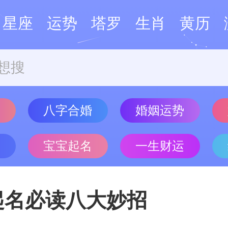
星座
运势
塔罗
生肖
黄历
势
八字合婚
婚姻运势
批
宝宝起名
一生财运
起名必读八大妙招