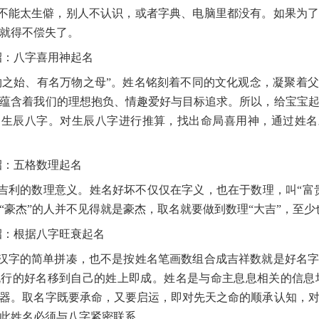
不能太生僻，别人不认识，或者字典、电脑里都没有。如果为
就得不偿失了。
招：八字喜用神起名
物之始、有名万物之母”。姓名铭刻着不同的文化观念，凝聚着
蕴含着我们的理想抱负、情趣爱好与目标追求。所以，给宝宝
的生辰八字。对生辰八字进行推算，找出命局喜用神，通过姓名
招：五格数理起名
吉利的数理意义。姓名好坏不仅仅在字义，也在于数理，叫“富
“豪杰”的人并不见得就是豪杰，取名就要做到数理“大吉”，至少
招：根据八字旺衰起名
汉字的简单拼凑，也不是按姓名笔画数组合成吉祥数就是好名
行的好名移到自己的姓上即成。姓名是与命主息息相关的信息
器。取名字既要承命，又要启运，即对先天之命的顺承认知，
此姓名必须与八字紧密联系。