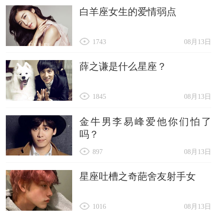
白羊座女生的爱情弱点
1743
08月13日
薛之谦是什么星座？
1845
08月13日
金牛男李易峰爱他你们怕了
吗？
897
08月13日
星座吐槽之奇葩舍友射手女
1016
08月13日