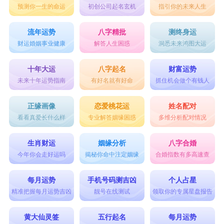
预测你一生的命运
初创公司起名玄机
指引你的未来人生
流年运势
八字精批
测终身运
财运婚姻事业健康
解答人生困惑
洞悉未来鸿图大运
十年大运
八字起名
财富运势
未来十年运势指南
有好名就有好命
抓住机会做个有钱人
正缘画像
恋爱桃花运
姓名配对
看看真爱长什么样
专业解答姻缘困惑
多维分析配对情况
生肖财运
姻缘分析
八字合婚
今年你会走好运吗
揭秘你命中注定姻缘
合婚指数有多高速查
每月运势
手机号码测吉凶
个人占星
精准把握每月运势吉凶
靓号在线测试
领取你的专属星盘报告
黄大仙灵签
五行起名
每月运势