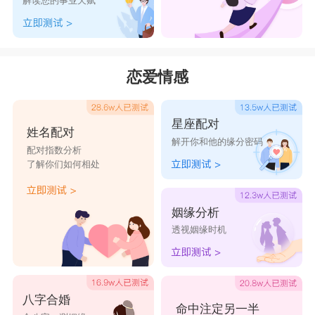
解读您的事业天赋
D、圣杯五
他对你并不是真心的，旧爱仍旧在他心里占据着十分
恋爱情感
重要的位置，或许他曾经告诉你的是他已经放下了，但那
只是在敷衍你罢了。
星座配对
姓名配对
他一直在等旧爱回头，一旦有复合的机会，他就会选
解开你和他的缘分密码
配对指数分析
择离开你。和你在一起大概就只是为了转移注意力，减轻
了解你们如何相处
旧爱所带来的痛苦，在别人眼里你们的感情很稳定，看似
坚不可摧，实则禁不起人性和时间的考验。
姻缘分析
透视姻缘时机
八字合婚
命中注定另一半