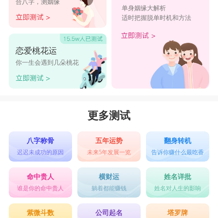
合八字，测姻缘
单身姻缘大解析
适时把握脱单时机和方法
恋爱桃花运
你一生会遇到几朵桃花
更多测试
八字称骨
五年运势
翻身转机
迟迟未成功的原因
未来5年发展一览
告诉你赚什么最吃香
命中贵人
横财运
姓名详批
谁是你的命中贵人
躺着都能赚钱
姓名对人生的影响
紫微斗数
公司起名
塔罗牌