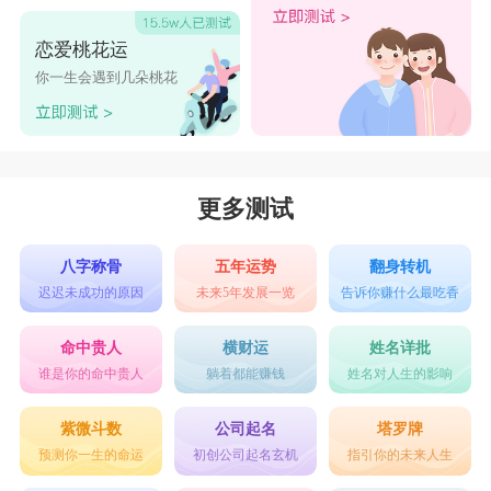
文殊菩萨灵签第89签
文殊菩萨灵签第90签
在这风云际会的时刻，想要问问这事情可否经营。这事情
看来有风险性的，若此事是值得信赖的，那就可以一注。
恋爱桃花运
文殊菩萨灵签第91签
文殊菩萨灵签第92签
只要这事情能维持信用，那就有机会饱赚一笔。
你一生会遇到几朵桃花
爱情婚姻
文殊菩萨灵签第93签
文殊菩萨灵签第94签
◇整体爱情运？◇问姻缘何时来？
想要求姻缘，但也许有些畏惧，不知姻缘路上是否坎坷。
文殊菩萨灵签第95签
文殊菩萨灵签第96签
其实，你可以放心，你有很好的姻缘，双方可以融洽相
文殊菩萨灵签第97签
文殊菩萨灵签第98签
处。
更多测试
◇问心仪对象可否求？◇问当前交往对象可否更进一步或
文殊菩萨灵签第99签
文殊菩萨灵签第100签
走向结婚？
八字称骨
五年运势
翻身转机
看到一个喜欢的对象，不知道这个对象好不好，值不值得
迟迟未成功的原因
未来5年发展一览
告诉你赚什么最吃香
信赖？也许，你可以放心一搏，好好的经营他，会有惊喜
的结果。
命中贵人
横财运
姓名详批
想要更进一步交往或走向结婚，不知这个对象可否信赖，
其实，你可以放心，这是个很好的姻缘。
谁是你的命中贵人
躺着都能赚钱
姓名对人生的影响
◇问爱情分手可否挽回？
想要知道当前爱情上的困顿与分手，是否有希望挽回，是
紫微斗数
公司起名
塔罗牌
否有必要挽回。你大可放心，全力一搏，只要你多点爱情
预测你一生的命运
初创公司起名玄机
指引你的未来人生
的好情操，这爱情就能挽回了。只要你多些真爱，这爱情