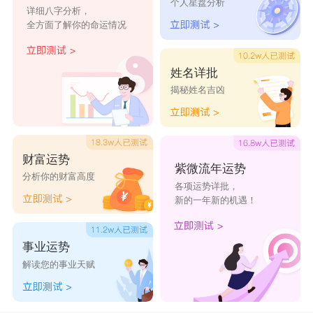
文殊菩萨灵签第47签
文殊菩萨灵签第48签
个人星盘分析
详细八字分析，
签 诗
全方面了解你的命运情况
文殊菩萨灵签第49签
文殊菩萨灵签第50签
风云会虎问荣华，利路名扬信有涯，试问盘中争一掷，欢
呼惊座满盘花。
文殊菩萨灵签第51签
文殊菩萨灵签第52签
解 曰
姓名详批
风云会合 乘时更改 金盘一掷 好音喝釆
文殊菩萨灵签第53签
文殊菩萨灵签第54签
揭秘姓名吉凶
圣 意
求财→秋利。
文殊菩萨灵签第55签
文殊菩萨灵签第56签
交易→成。
婚姻→成。
文殊菩萨灵签第57签
文殊菩萨灵签第58签
六甲→生男。
财富运势
紫微流年运势
自身→秋冬大利。
分析你的财富高度
文殊菩萨灵签第59签
文殊菩萨灵签第60签
各项运势详批，
疾病→设送。
新的一年新的机遇！
家运→祈福。
文殊菩萨灵签第61签
文殊菩萨灵签第62签
寻人→见。
失物→东北。
文殊菩萨灵签第63签
文殊菩萨灵签第64签
事业运势
移徒→
解读您的事业天赋
文殊菩萨灵签第65签
文殊菩萨灵签第66签
行人→至。
公讼→吉。
文殊菩萨灵签第67签
文殊菩萨灵签第68签
诗文解译