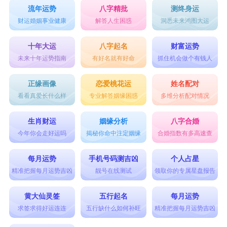
还是能美满的。
流年运势
八字精批
测终身运
求职工作
财运婚姻事业健康
解答人生困惑
洞悉未来鸿图大运
◇问何时可找到工作？◇问工作在哪里？
想要找工作，但也许有些不安。或者，找到一个工作，但
十年大运
八字起名
财富运势
却不知这个工作好不好。其实，你可以放心，求职的路上
未来十年运势指南
有好名就有好命
抓住机会做个有钱人
很安全。找到的工作也是很棒的工作。
◇问工作运途？
正缘画像
恋爱桃花运
姓名配对
看起来虽不如己愿，但是很有前途。
看看真爱长什么样
专业解答姻缘困惑
多维分析配对情况
创业事业
◇问创业时机？
请在春秋两季出发。
生肖财运
姻缘分析
八字合婚
◇问事业运途？
今年你会走好运吗
揭秘你命中注定姻缘
合婚指数有多高速查
想要自行创业，不知好否，也许你有些疑虑，担心这事业
做下去会困境重重。其实，事情没那么坏，这是个很值得
每月运势
手机号码测吉凶
个人占星
你做的事业，你就放心去做吧。
精准把握每月运势吉凶
靓号在线测试
领取你的专属星盘报告
想要知道当前已经发展中的事业前途，也许当前让你小有
不安，或者你在某方面想要投注，这些构想都是值得去做
黄大仙灵签
五行起名
每月运势
的，而且会有出乎意料的好结果。
求签求得好运连连
五行缺什么如何补旺
精准把握每月运势吉凶
◇问适合的行业？
喜欢的行业都值得一试。