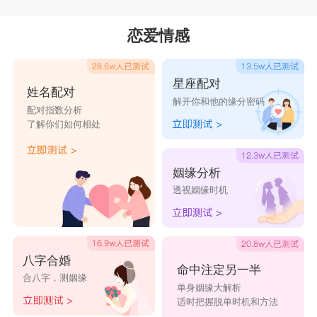
风
云会虎
问
荣
华
文殊菩萨灵签第69签
文殊菩萨灵签第70签
在此风云际会时刻问前途
恋爱情感
在这事情动转之时问运途
文殊菩萨灵签第71签
文殊菩萨灵签第72签
利路名
扬
信有涯
功名利禄相信有去处
文殊菩萨灵签第73签
文殊菩萨灵签第74签
星座配对
功名利禄有得发挥
姓名配对
解开你和他的缘分密码
此事有信心、信誉很重要
文殊菩萨灵签第75签
文殊菩萨灵签第76签
配对指数分析
试问盘
中争一
掷
了解你们如何相处
请问这事情赌一下会如何
文殊菩萨灵签第77签
文殊菩萨灵签第78签
此事有风险性
欢
呼惊座
满盘
花
文殊菩萨灵签第79签
文殊菩萨灵签第80签
姻缘分析
结果令人惊呼
透视姻缘时机
文殊菩萨灵签第81签
文殊菩萨灵签第82签
意即大有斩获
本签精要
文殊菩萨灵签第83签
文殊菩萨灵签第84签
八字合婚
文殊菩萨灵签第6签解签
文殊菩萨灵签第85签
文殊菩萨灵签第86签
命中注定另一半
合八字，测姻缘
单身姻缘大解析
文殊菩萨灵签第87签
文殊菩萨灵签第88签
本签重点
适时把握脱单时机和方法
放手一搏，惊呼满座。