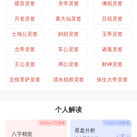
这给孙思貌治病救人的活动带来许多不便。于是孙思貌想
观音灵签
关帝灵签
佛祖灵签
文殊菩萨灵签第27签
文殊菩萨灵签第28签
了个办法对老虎说：「你这老虎不吃人，但恶名在外
啊！」说着拍拍那虎头「哈…哈…」地笑了。
文殊菩萨灵签第29签
文殊菩萨灵签第30签
月老灵签
黄大仙灵签
吕祖灵签
「这样吧，你每次将我送到一个村庄之后，就不要跟在我
身后了，病人服了药后，我让他们将药渣倒在村口，你就
文殊菩萨灵签第31签
文殊菩萨灵签第32签
土地公灵签
妈祖灵签
玉帝灵签
那儿等我吧。」
于是这后来就形成了一个民风民俗，直至今日病人吃完中
文殊菩萨灵签第33签
文殊菩萨灵签第34签
北帝灵签
车公灵签
诸葛灵签
药都将药渣倒在路口，这是为方便神虎寻找药王孙思貌的
文殊菩萨灵签第35签
文殊菩萨灵签第36签
缘故。
王公灵签
周公灵签
财神灵签
文殊菩萨灵签第37签
文殊菩萨灵签第38签
解签范例
文殊菩萨灵签
清水祖师灵签
保生大帝灵签
注 解
文殊菩萨灵签第39签
文殊菩萨灵签第40签
失物→东北。以自己平常生活居所为准，人在居所外的门
口，面对门口，则右前方即是所指的东北。
文殊菩萨灵签第41签
文殊菩萨灵签第42签
备 注
签诗的解释千变万化，皆因问题不同而有不同的解释。以
个人解读
文殊菩萨灵签第43签
文殊菩萨灵签第44签
下详解，仅供参考，也是提示。
签 号
第006签
文殊菩萨灵签第45签
文殊菩萨灵签第46签
本签吉凶
星盘分析
八字精批
上签