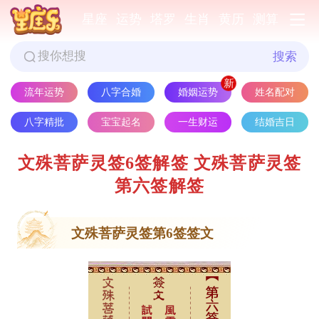
星座
运势
塔罗
生肖
黄历
测算
搜索
流年运势
八字合婚
婚姻运势
姓名配对
八字精批
宝宝起名
一生财运
结婚吉日
文殊菩萨灵签6签解签 文殊菩萨灵签
第六签解签
文殊菩萨灵签第6签签文