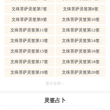
孙思貌是修道之人，慈悲无量，见这虎也能伤感落泪之
文殊菩萨灵签第7签
文殊菩萨灵签第8签
举，心中不忍。即止步说道：「你定要我为治病亦可，但
要保证今后决不伤生害命！」那虎即放下他的衣角依羊一
文殊菩萨灵签第9签
文殊菩萨灵签第10签
样趴伏地下，点头应许。
过去走方郎中身上背上药箱，手上套上圆圈患铃，走衔过
文殊菩萨灵签第11签
文殊菩萨灵签第12签
巷，齐额头举着「丁零丁零」地摇个不停。这有两个作
用；一是让人知道看病的郎中来了；二是告知世人，本郎
文殊菩萨灵签第13签
文殊菩萨灵签第14签
中（郎中：好医生，大夫在当时的称呼）医道高明，得到
「医龙救虎」药王爷的真传。因为这「串铃」据称就是当
文殊菩萨灵签第15签
文殊菩萨灵签第16签
地孙思貌为兽王除疾病，用以撑在虎口中伸入手臂操作用
的医疗器械。
文殊菩萨灵签第17签
文殊菩萨灵签第18签
孙思貌又说：「人类亦多有言而无信者，为防你亦有此毛
文殊菩萨灵签第19签
文殊菩萨灵签第20签
病，你每天均需要到面前张嘴将牙龄给我检查！」那虎亦
点头应许。
文殊菩萨灵签第21签
文殊菩萨灵签第22签
显示全部
孙思貌为那虎治好了病。这虎也真重情谊，每天跟在他的
身前身后护卫。孙思貌入山采药，它好为其背药篓，衔药
文殊菩萨灵签第23签
文殊菩萨灵签第24签
锄；出诊时好为他当坐骑。衔药箱，真成了孙思貌的忠实
灵签占卜
护卫兼童仆。
文殊菩萨灵签第25签
文殊菩萨灵签第26签
这样又来了麻烦，因为虎是凶猛之兽，谁入再敢再靠近？