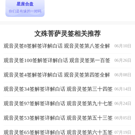
星座合盘
考试竞赛
你们是有缘的一对吗
升迁竞选
◇问考试前途？
看起来难上，但是全力一搏，将有出乎意料的成果。
文殊菩萨灵签相关推荐
◇问学业前途？
以信心经营，将来大有名望。
观音灵签8签解签详解白话 观音灵签第八签全解
06月10日
◇问竞赛前途？
想要问这个竞试可否一试吗？你就全力以赴，好好的经
观音灵签100签解签详解白话 观音灵签第一百签
06月26日
营，将有惊呼的好结果。
◇问竞选前途？
全解
观音灵签4签解签详解白话 观音灵签第四签全解
06月08日
竞争激烈，看来难上，但是全力经营，将有欢喜的成果。
◇问升迁前途？
观音灵签34签解签详解白话 观音灵签第三十四签
06月14日
多人角逐，但值得争取，建议以自己的信誉，则能赢得擢
升。
全解
观音灵签97签解签详解白话 观音灵签第九十七签
投 资
06月24日
想要投资，不知是否安全，是否能获利。其实你不用再挂
虑了，你就谨慎的大胆一搏吧！
全解
观音灵签53签解签详解白话 观音灵签第五十三签
08月05日
经 商
◇经商前途？
全解
观音灵签65签解签详解白话 观音灵签第六十五签
07月19日