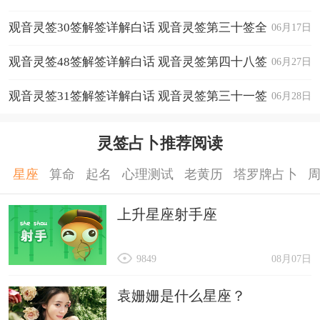
想在这风起云涌的市场经营，欲知这个生意的前途，只要
你把「信」做好，那就能有惊奇的好成果。
全解
观音灵签30签解签详解白话 观音灵签第三十签全
06月17日
房地买卖
若问卖出房地产者，可卖得好价钱。若是问买入者，可以
解
观音灵签48签解签详解白话 观音灵签第四十八签
06月27日
买到一个好产品。
治 病
全解
观音灵签31签解签详解白话 观音灵签第三十一签
06月28日
若想治病者，「信心」很重要，你要相信这可以治好，那
就好了一大半。属于这类的疾病，把心里的垃圾屏除，这
全解
就是药方。若能心情安祥，无覆苦恼，那疾病自然康复
灵签占卜推荐阅读
了。
转 变
星座
算命
起名
心理测试
老黄历
塔罗牌占卜
想要寻求转变人生道路，总有些不安，其实，你可以大胆
一搏，放心去做，会有很好的成果。
上升星座射手座
求 孕
若想要求孕，担心怀孕过程有问题，或是不会生，那你可
以大胆一试，会有惊喜的成果。请把身子养好，再挑个好
9849
08月07日
日子，然后大胆一试。
想要求生男，又担心生出来的不是男婴，你可以大胆一
袁姗姗是什么星座？
搏，会有惊喜的收获。
诉讼运途