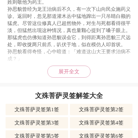
姓则敬他为药王。
孙思貌曾经为龙王治病后不久，有一次下山向民众施药义
诊。返回时，忽见那道灌木丛中猛地蹿出一只吊睛白额的
猛虎。尽管这位修真人已超然物外，对生与死都看得很平
淡，但猛然出现这种情况，真也量颗心提到了嗓子眼上。
那猛虎也仿佛知道孙思貌误会它，到得距离孙思貌三尺远
处，即收拢两只前爪，叭伏于地，似在模仿人叩首状。
孙思貌看得奇怪，心中暗道：「难道这山大王要求治病不
成？」
于是问道：「你这老虎难道身上有什么毛病，要求我治疗
展开全文
吗？」
只见那虎将头在地上连叩三下。
这孙思貌心中犯开了滴咕：「前番治龙王，今番来兽王。
龙王是神灵之种，这兽王可是残忍之类啊！」
文殊菩萨灵签解签大全
所谓「虎狠之心」人人均愿手刃之而后快，我岂能救之以
治成助纣之实？因说道：「我生平有三不治，恶棍不治，
文殊菩萨灵签第1签
文殊菩萨灵签第2签
妖邪不治，残害人群者不治。你是山中凶兽，我为治好
文殊菩萨灵签第3签
文殊菩萨灵签第4签
病，不就是帮助你去害人吃人吗？」说完即昂首挺胸向前
走，那虎则紧紧跟着他，用嘴轻咬他的衣角，口中「呜～
文殊菩萨灵签第5签
文殊菩萨灵签第6签
呜～」有声，眼中竟也有泪水「哗～哗～」流下。