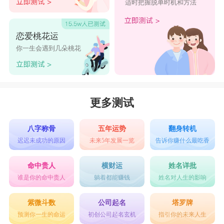
适时把握脱单时机和方法
恋爱桃花运
你一生会遇到几朵桃花
更多测试
八字称骨
五年运势
翻身转机
迟迟未成功的原因
未来5年发展一览
告诉你赚什么最吃香
命中贵人
横财运
姓名详批
谁是你的命中贵人
躺着都能赚钱
姓名对人生的影响
紫微斗数
公司起名
塔罗牌
预测你一生的命运
初创公司起名玄机
指引你的未来人生