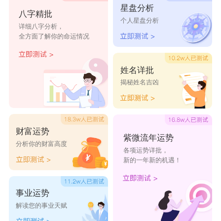
星盘分析
외로운 환자(孤独患者)
八字精批
个人星盘分析
详细八字分析，
이야기 너와(故事与你)
全方面了解你的命运情况
exo만 사랑해(唯爱exo)
무력만회(无力挽回)
姓名详批
동 료(陪伴)
揭秘姓名吉凶
뒷모습(背影)
미쳤어(疯了)
财富运势
심장 마비(失心)
紫微流年运势
分析你的财富高度
몰라, 너(不懂你)
各项运势详批，
新的一年新的机遇！
소프트누이동생(软妹)
하필칭찬받다(何必讨好)
事业运势
귀여운여동생(萌妹)
解读您的事业天赋