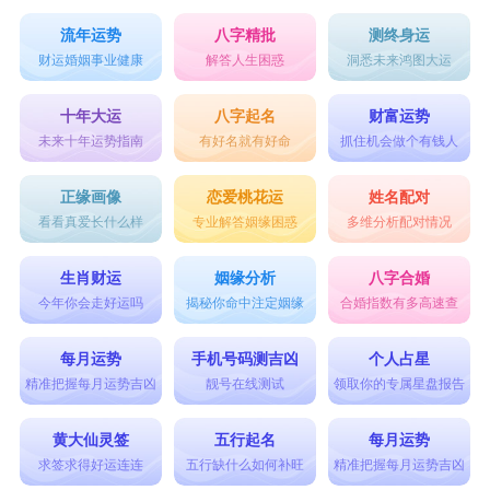
流年运势
八字精批
测终身运
财运婚姻事业健康
解答人生困惑
洞悉未来鸿图大运
十年大运
八字起名
财富运势
未来十年运势指南
有好名就有好命
抓住机会做个有钱人
正缘画像
恋爱桃花运
姓名配对
看看真爱长什么样
专业解答姻缘困惑
多维分析配对情况
生肖财运
姻缘分析
八字合婚
今年你会走好运吗
揭秘你命中注定姻缘
合婚指数有多高速查
每月运势
手机号码测吉凶
个人占星
精准把握每月运势吉凶
靓号在线测试
领取你的专属星盘报告
黄大仙灵签
五行起名
每月运势
求签求得好运连连
五行缺什么如何补旺
精准把握每月运势吉凶