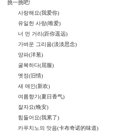
挑一挑吧!
사랑해요(我爱你)
유일한 사랑(唯爱)
너 먼 거리(距你遥远)
가벼운 그리움(淡淡思念)
양파(洋葱)
굴복하다(屈服)
옛정(旧情)
새 애인(新欢)
여름향기(夏日香气)
잘자요(晚安)
힘들어요(我累了)
카푸치노의 맛음(卡布奇诺的味道)