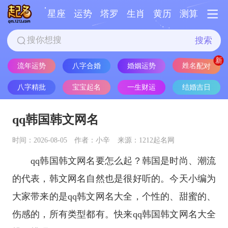
星座
运势
塔罗
生肖
黄历
测算
搜索
流年运势
八字合婚
婚姻运势
姓名配对
八字精批
宝宝起名
一生财运
结婚吉日
qq韩国韩文网名
时间：2026-08-05
作者：小辛
来源：1212起名网
qq韩国韩文网名要怎么起？韩国是时尚、潮流
的代表，韩文网名自然也是很好听的。今天小编为
大家带来的是qq韩文网名大全，个性的、甜蜜的、
伤感的，所有类型都有。快来qq韩国韩文网名大全