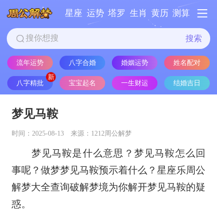
星座
运势
塔罗
生肖
黄历
测算
搜索
流年运势
八字合婚
婚姻运势
姓名配对
八字精批
宝宝起名
一生财运
结婚吉日
梦见马鞍
时间：2025-08-13
来源：1212周公解梦
梦见马鞍是什么意思？梦见马鞍怎么回
事呢？做梦梦见马鞍预示着什么？星座乐周公
解梦大全查询破解梦境为你解开梦见马鞍的疑
惑。