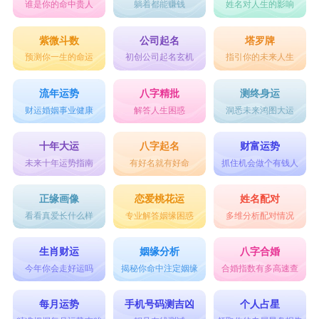
谁是你的命中贵人
躺着都能赚钱
姓名对人生的影响
紫微斗数
公司起名
塔罗牌
预测你一生的命运
初创公司起名玄机
指引你的未来人生
流年运势
八字精批
测终身运
财运婚姻事业健康
解答人生困惑
洞悉未来鸿图大运
十年大运
八字起名
财富运势
未来十年运势指南
有好名就有好命
抓住机会做个有钱人
正缘画像
恋爱桃花运
姓名配对
看看真爱长什么样
专业解答姻缘困惑
多维分析配对情况
生肖财运
姻缘分析
八字合婚
今年你会走好运吗
揭秘你命中注定姻缘
合婚指数有多高速查
每月运势
手机号码测吉凶
个人占星