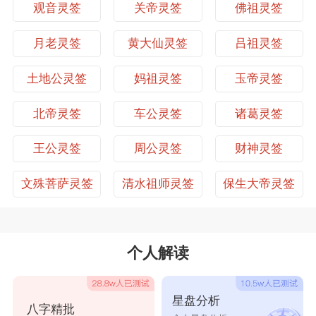
官司诉讼：托贵人调解，花钱消灾。
观音灵签
关帝灵签
佛祖灵签
保生大帝灵签第27签
保生大帝灵签第28签
身体健康：夏天平安。
讨债还钱：不可意气用事，这笔帐春天过后可以要回来。
保生大帝灵签第29签
保生大帝灵签第30签
月老灵签
黄大仙灵签
吕祖灵签
搬家移居：先考虑清楚再采取行动，能不搬就不搬。
【范例】谋业：
保生大帝灵签第31签
保生大帝灵签第32签
土地公灵签
妈祖灵签
玉帝灵签
祈求神明找工作一事，所求的都会让你如愿，达到你所要
求的结果。若是你能展开行动，为自己争取一些机会，会
保生大帝灵签第33签
保生大帝灵签第34签
北帝灵签
车公灵签
诸葛灵签
让你顺利寻获工作。奉劝你得意顺心后，就不可再三心二
保生大帝灵签第35签
保生大帝灵签第36签
意，要停止再找别的工作。当前看来，东西南北四个方
王公灵签
周公灵签
财神灵签
向，对你来说都是不利的。
保生大帝灵签第37签
保生大帝灵签第38签
文殊菩萨灵签
清水祖师灵签
保生大帝灵签
保生大帝灵签第39签
保生大帝灵签第40签
保生大帝灵签第41签
保生大帝灵签第42签
个人解读
保生大帝灵签第43签
保生大帝灵签第44签
保生大帝灵签第45签
保生大帝灵签第46签
星盘分析
八字精批