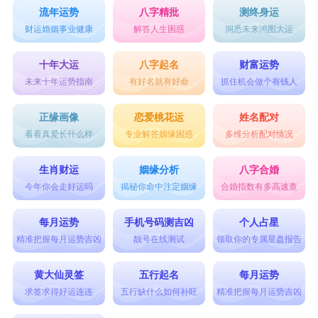
流年运势
八字精批
测终身运
财运婚姻事业健康
解答人生困惑
洞悉未来鸿图大运
十年大运
八字起名
财富运势
未来十年运势指南
有好名就有好命
抓住机会做个有钱人
正缘画像
恋爱桃花运
姓名配对
看看真爱长什么样
专业解答姻缘困惑
多维分析配对情况
生肖财运
姻缘分析
八字合婚
今年你会走好运吗
揭秘你命中注定姻缘
合婚指数有多高速查
每月运势
手机号码测吉凶
个人占星
精准把握每月运势吉凶
靓号在线测试
领取你的专属星盘报告
黄大仙灵签
五行起名
每月运势
求签求得好运连连
五行缺什么如何补旺
精准把握每月运势吉凶