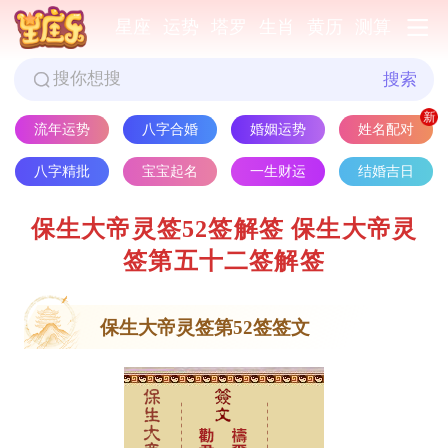
星座
运势
塔罗
生肖
黄历
测算
搜索
流年运势
八字合婚
婚姻运势
姓名配对
八字精批
宝宝起名
一生财运
结婚吉日
保生大帝灵签52签解签 保生大帝灵
签第五十二签解签
保生大帝灵签第52签签文