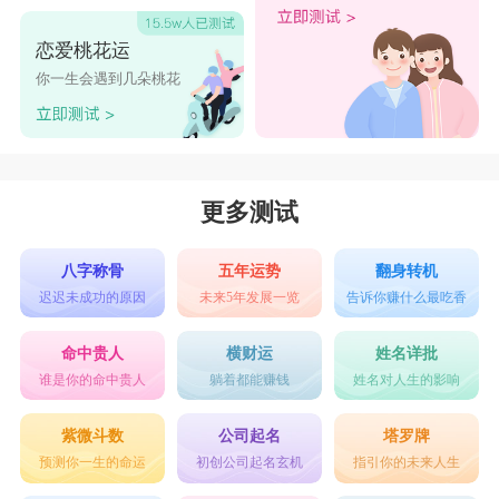
恋爱桃花运
你一生会遇到几朵桃花
更多测试
八字称骨
五年运势
翻身转机
迟迟未成功的原因
未来5年发展一览
告诉你赚什么最吃香
命中贵人
横财运
姓名详批
谁是你的命中贵人
躺着都能赚钱
姓名对人生的影响
紫微斗数
公司起名
塔罗牌
预测你一生的命运
初创公司起名玄机
指引你的未来人生