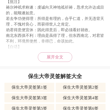
【批注】
祷尔神祇求称遂：虔诚向天神地祗祈祷，恳求允许达成目
的，能顺遂如意。
若去争功便得理：所得是有理的，合乎仁道，并无违背天
理，不愧对良心，而获得世人之肯定。
劝君得意便宜休：因此得意后，即必须看好就收。
南北东西俱不利：理由是虽得了理，但东西南北，对君皆
不利，环境所使然，非得已，命该如此。
【白话】
虔诚向神明膜拜祈祷，希望事事顺遂如意，若能展开行
展开全文
动，把握机会，就会让你得到好成果；还是要奉劝你得意
顺心时，看好就收，因为四面八方都有很多危险陷阱，不
得不小心。
保生大帝灵签解签大全
保生大帝灵签第52签解签
保生大帝灵签第1签
保生大帝灵签第2签
【签解】此签天佑正义之象。凡事见好就收也。
保生大帝灵签第3签
保生大帝灵签第4签
大帝指引、无不观美。所求得里、一切安然。病劫有救、
保生大帝灵签第5签
保生大帝灵签第6签
贵人东窓。财沉北海、信没西江。婚注结合、讼须献降。