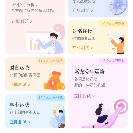
保生大帝灵签第47签
保生大帝灵签第48签
个人星盘分析
详细八字分析，
全方面了解你的命运情况
保生大帝灵签第49签
保生大帝灵签第50签
保生大帝灵签第51签
保生大帝灵签第52签
姓名详批
保生大帝灵签第53签
保生大帝灵签第54签
揭秘姓名吉凶
保生大帝灵签第55签
保生大帝灵签第56签
保生大帝灵签第57签
保生大帝灵签第58签
财富运势
紫微流年运势
分析你的财富高度
保生大帝灵签第59签
保生大帝灵签第60签
各项运势详批，
新的一年新的机遇！
保生大帝灵签第61签
保生大帝灵签第62签
保生大帝灵签第63签
保生大帝灵签第64签
事业运势
解读您的事业天赋
保生大帝灵签第65签
保生大帝灵签第66签