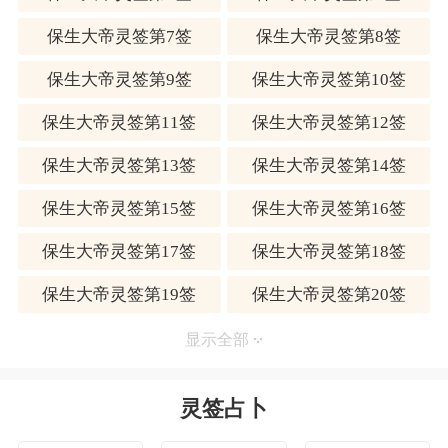
不可远出、宜守家邦。
保生大帝灵签第7签
保生大帝灵签第8签
【评论】
有求助于神明者，必须合乎正义仁道，大帝才会保佑，所
保生大帝灵签第9签
保生大帝灵签第10签
求之事称新如意后，应见好就收，千万不能铁齿，如再硬
闯，将处于不利之境，不得不信。
保生大帝灵签第11签
保生大帝灵签第12签
【卦解】
重雷发响，千里飞声，无事之者，愕然而惊，求谋和遂，
保生大帝灵签第13签
保生大帝灵签第14签
官爵难成，空闻其响，不见其形。
震卦：守株待兔得不到实际利益，不如断然采取行动，超
保生大帝灵签第15签
保生大帝灵签第16签
越障碍。
以六爻五行的相互关系解说如下：
保生大帝灵签第17签
保生大帝灵签第18签
今年运势：展现魄力，不怕艰难，一到夏天就有表现了。
保生大帝灵签第19签
保生大帝灵签第20签
求财问福：过关斩将，克服障碍。立春以后渐入佳境。
创业改行：固执自己的成见，一开始就没交集，先冷静思
保生大帝灵签第21签
保生大帝灵签第22签
考再说。
显示全部
男女姻缘：一板一眼，居高自傲，太过于坚持原则，彼此
保生大帝灵签第23签
保生大帝灵签第24签
都没有好处。
灵签占卜
夫妻感情：认清自己份内的工作，彼此尊重，自然得福。
保生大帝灵签第25签
保生大帝灵签第26签
考试升迁：升学不难。荣调升职，秋天过后有机会。