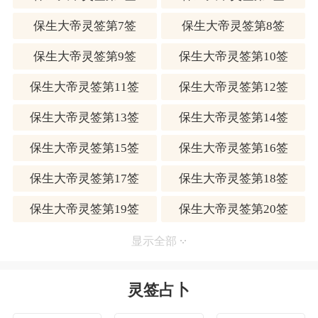
【评论】
保生大帝灵签第7签
保生大帝灵签第8签
为人处事，诚心诚意，不宜自大，否则无人关照时，会走
上穷途末路。凡事必须尽人事，听天命，成败莫怨天。祈
保生大帝灵签第9签
保生大帝灵签第10签
求大帝赐福吧！
【卦解】
保生大帝灵签第11签
保生大帝灵签第12签
暌者背也，两情相违，大事非吉，小事无远，口舌相争，
财散人离，病者不瘥，行者不归。
保生大帝灵签第13签
保生大帝灵签第14签
睽卦：事与愿违。事情不能称心如意，到处都看不顺眼，
各持己见，唠叨争吵，哪有安宁的日子？
保生大帝灵签第15签
保生大帝灵签第16签
以六爻五行的相互关系解说如下：
今年运势：外来的困扰多。在紧要关头都有贵人帮忙解
保生大帝灵签第17签
保生大帝灵签第18签
套，可喜。
保生大帝灵签第19签
保生大帝灵签第20签
求财问福：把握秋冬时节，迎向崭新的一年。
创业改行：事情的决定权在上司长辈，不好谈。纵然谈成
保生大帝灵签第21签
保生大帝灵签第22签
也没多大好处。
显示全部
男女姻缘：「黑目对白目」，彼此都很倔强，何不请亲友
保生大帝灵签第23签
保生大帝灵签第24签
从中说几句好话呢？
灵签占卜
夫妻感情：家务事自己最清楚，何必受旁人来左右。
保生大帝灵签第25签
保生大帝灵签第26签
考试升迁：升学夏天得意，调职升官待明春。