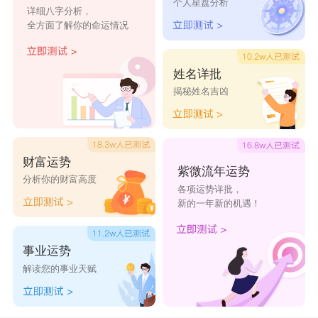
保生大帝灵签第47签
保生大帝灵签第48签
个人星盘分析
详细八字分析，
全方面了解你的命运情况
保生大帝灵签第49签
保生大帝灵签第50签
保生大帝灵签第51签
保生大帝灵签第52签
姓名详批
保生大帝灵签第53签
保生大帝灵签第54签
揭秘姓名吉凶
保生大帝灵签第55签
保生大帝灵签第56签
保生大帝灵签第57签
保生大帝灵签第58签
财富运势
紫微流年运势
分析你的财富高度
保生大帝灵签第59签
保生大帝灵签第60签
各项运势详批，
新的一年新的机遇！
保生大帝灵签第61签
保生大帝灵签第62签
保生大帝灵签第63签
保生大帝灵签第64签
事业运势
解读您的事业天赋
保生大帝灵签第65签
保生大帝灵签第66签