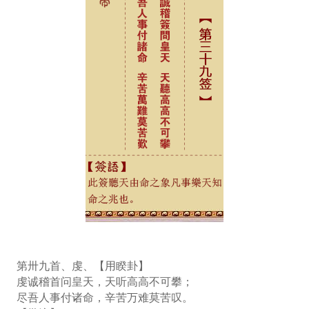
第卅九首、虔、【用睽卦】
虔诚稽首问皇天，天听高高不可攀；
尽吾人事付诸命，辛苦万难莫苦叹。