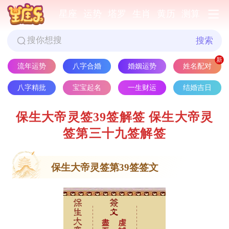
星座
运势
塔罗
生肖
黄历
测算
搜索
流年运势
八字合婚
婚姻运势
姓名配对
八字精批
宝宝起名
一生财运
结婚吉日
保生大帝灵签39签解签 保生大帝灵
签第三十九签解签
保生大帝灵签第39签签文