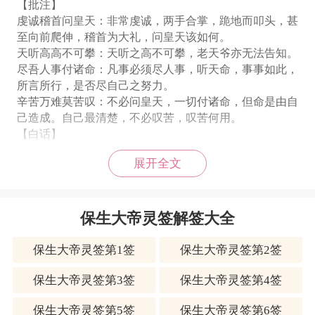
【批注】
虔诚稽首问皇天：非常虔诚，两手合掌，跪地而叩头，甚
至向前爬伸，稽首为大礼，问皇天该如何。
天听高高不可攀：天听之高不可攀，老天爷亦无法告知。
尽吾人事付诸命：凡事必须尽人事，听天命，事事如此，
所言所行，是否尽自己之努力。
辛苦万难莫苦叹：不必问皇天，一切付诸命，但命是由自
己造成。自己最清楚，不必叹苦，叹苦何用。
【白话】
以万分恭敬的心，向老天爷顿首叩头三问讯，高耸的天阶
展开全文
遥不可及，无法爬上去的。只要尽心尽力去努力，成败就
交给命运了，尽管努力去做，再苦再难，也不要悲叹。
保生大帝灵签解签大全
保生大帝灵签第39签解签
保生大帝灵签第1签
保生大帝灵签第2签
【签解】此签听天由命之象。凡事乐天知命之兆也。
守旧安然、叩问神仙。直待时来、事亦偶然。旅行见喜、
保生大帝灵签第3签
保生大帝灵签第4签
仕途升高。婚自和合、病免忧熬。救星朗朗、有福无财。
保生大帝灵签第5签
保生大帝灵签第6签
有惊无险、诸事付天。