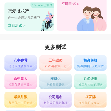
恋爱桃花运
你一生会遇到几朵桃花
更多测试
八字称骨
五年运势
翻身转机
迟迟未成功的原因
未来5年发展一览
告诉你赚什么最吃香
命中贵人
横财运
姓名详批
谁是你的命中贵人
躺着都能赚钱
姓名对人生的影响
紫微斗数
公司起名
塔罗牌
预测你一生的命运
初创公司起名玄机
指引你的未来人生