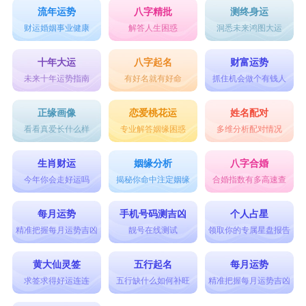
流年运势
八字精批
测终身运
财运婚姻事业健康
解答人生困惑
洞悉未来鸿图大运
十年大运
八字起名
财富运势
未来十年运势指南
有好名就有好命
抓住机会做个有钱人
正缘画像
恋爱桃花运
姓名配对
看看真爱长什么样
专业解答姻缘困惑
多维分析配对情况
生肖财运
姻缘分析
八字合婚
今年你会走好运吗
揭秘你命中注定姻缘
合婚指数有多高速查
每月运势
手机号码测吉凶
个人占星
精准把握每月运势吉凶
靓号在线测试
领取你的专属星盘报告
黄大仙灵签
五行起名
每月运势
求签求得好运连连
五行缺什么如何补旺
精准把握每月运势吉凶