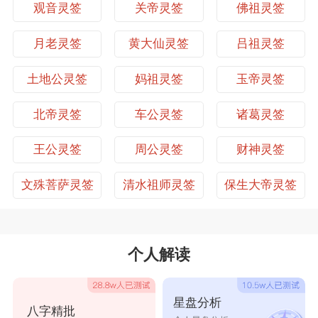
官司诉讼：先告状并不见得就有理。入秋可以结案。
观音灵签
关帝灵签
佛祖灵签
保生大帝灵签第27签
保生大帝灵签第28签
身体健康：小毛病。秋天平安。
讨债还钱：日子已经很难过了，哪有钱还债？
保生大帝灵签第29签
保生大帝灵签第30签
月老灵签
黄大仙灵签
吕祖灵签
搬家移居：本来好好的，何必去找麻烦？
【范例】求财问福：
保生大帝灵签第31签
保生大帝灵签第32签
土地公灵签
妈祖灵签
玉帝灵签
天不从人愿，有福无财，凡事必须尽人事，听天命，一切
都是命，叹苦何用。放低身段，不要样样都看不顺眼，或
保生大帝灵签第33签
保生大帝灵签第34签
北帝灵签
车公灵签
诸葛灵签
许有改观的机会。
保生大帝灵签第35签
保生大帝灵签第36签
王公灵签
周公灵签
财神灵签
保生大帝灵签第37签
保生大帝灵签第38签
文殊菩萨灵签
清水祖师灵签
保生大帝灵签
保生大帝灵签第39签
保生大帝灵签第40签
保生大帝灵签第41签
保生大帝灵签第42签
个人解读
保生大帝灵签第43签
保生大帝灵签第44签
保生大帝灵签第45签
保生大帝灵签第46签
星盘分析
八字精批