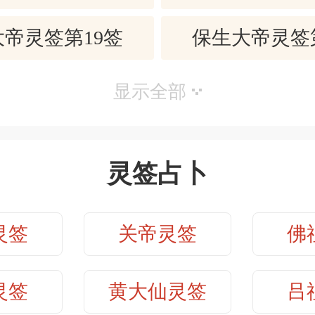
势：上半年有大好机运，要好好把握，
帝灵签第19签
保生大帝灵签
：夏天好运道。掌控得好，一年无忧。
帝灵签第21签
保生大帝灵签
显示全部
：可以慢慢思考，别太天真。夏天有
。
帝灵签第23签
保生大帝灵签
缘：有主张有原则，但不是一意孤行。
灵签占卜
帝灵签第25签
保生大帝灵签
是知心密友。
：背负重担，不如彼此参与发挥所长
灵签
关帝灵签
佛
帝灵签第27签
保生大帝灵签
福愿景。
：五月间不理想，秋天最佳。
帝灵签第29签
保生大帝灵签
灵签
黄大仙灵签
吕
：对方虽然不讲情理，还是可以透过亲