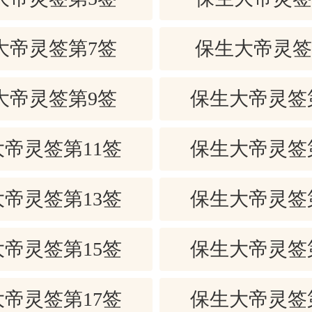
此签养生保健之象。身心健康之兆也。
、众人皆有。不用心忙、福德前定。
大帝灵签第7签
保生大帝灵签
、病保康健、孕产儿郎、争讼必吉、
、气吐眉扬。
大帝灵签第9签
保生大帝灵签
有定律，生活起居需正常，休闲运动
帝灵签第11签
保生大帝灵签
健康。
出于险难，恶事消散，狱讼无林，共
帝灵签第13签
保生大帝灵签
人有隔面，久在床枕，今无病患。
帝灵签第15签
保生大帝灵签
解脱，缓和。不如意事十之八九，虽然
已经有了转机，要沉着应变。
帝灵签第17签
保生大帝灵签
行的相互关系解说如下：