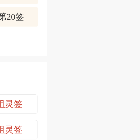
不必怕麻
第20签
第22签
钱大家赚，
第24签
彼此能沟
第26签
，快快乐乐
祖灵签
第28签
第30签
祖灵签
友调解。