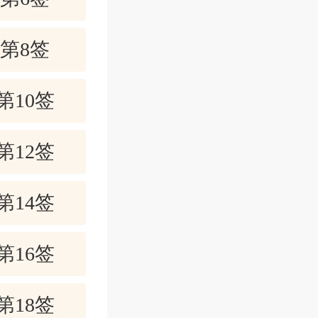
求财颇有、
第8签
联婚则昌、
第10签
不可少，总
第12签
相歌替，忧
第14签
第16签
问题一箩
第18签