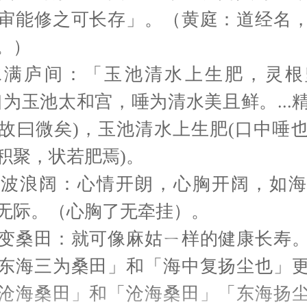
审能修之可长存」。（黄庭：道经名
。）
水满庐间：「玉池清水上生肥，灵根
口为玉池太和宫，唾为清水美且鲜。...
故曰微矣)，玉池清水上生肥(口中唾
积聚，状若肥焉)。
天波浪阔：心情开朗，心胸开阔，如海
无际。（心胸了无牵挂）。
变桑田：就可像麻姑ㄧ样的健康长寿
东海三为桑田」和「海中复扬尘也」
沧海桑田」和「沧海桑田」「东海扬