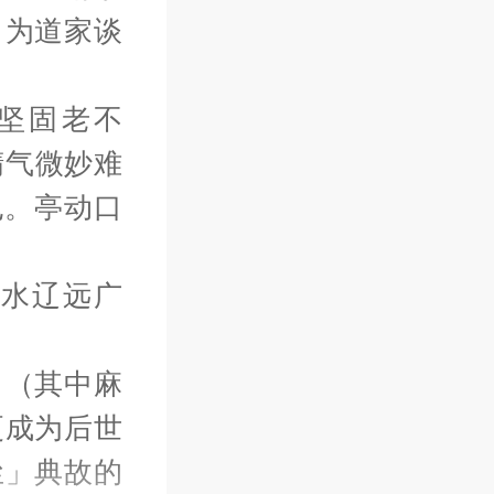
，为道家谈
坚固老不
精气微妙难
也。亭动口
水辽远广
。（其中麻
更成为后世
尘」典故的