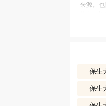
来源。也
仙人，故
【白话】
把道家修
口中的
朗，心胸
的麻姑，
保生
保生
保生