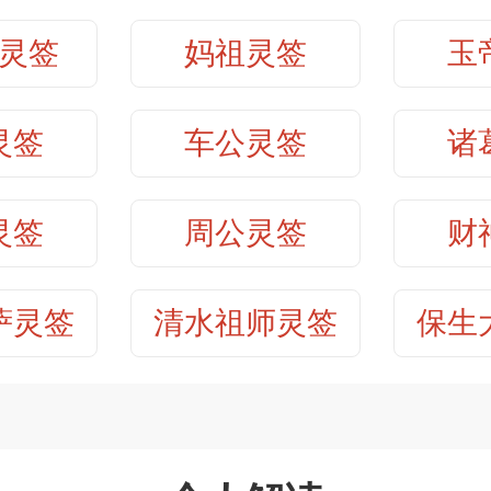
：换个医生，夏天可以康复。
帝灵签第31签
保生大帝灵签
灵签
妈祖灵签
玉
：顾全情分，何必耿耿于怀。用心经
帝灵签第33签
保生大帝灵签
灵签
车公灵签
诸
：一动不如一静，好好的为什么要搬？
帝灵签第35签
保生大帝灵签
身体健康：
灵签
周公灵签
财
黄庭经所述之养生之道，口中之唾液
帝灵签第37签
保生大帝灵签
醇，心胸放开朗，了无牵挂，就可像
萨灵签
清水祖师灵签
保生
。
帝灵签第39签
保生大帝灵签
帝灵签第41签
保生大帝灵签