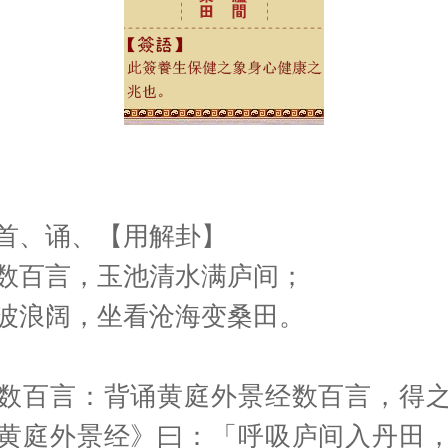
首、诵、【用解卦】
数百言，玉池清水满庐间；
波浪阔，坐看沧海变桑田。
数百言：背诵黄庭外景经数百言，得
黄庭外景经》曰：「呼吸庐间入丹田