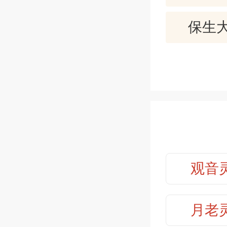
今年运
保生大
烦。
求财问福
保生大
创业改行
可以进行
保生大
男女姻
保生大
通，这才
夫妻感情
观音
保生大
来营造幸
考试升迁
保生大
月老
官司诉讼