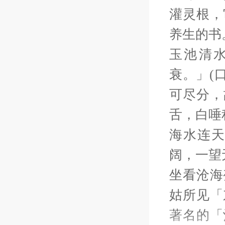
灌灵根，
养生的书
玉池清
衰。」(
可尽分，
舌，白唾
海水连
阔，一望
坐看沧海
姑所见「
著名的「