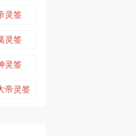
第32签
帝灵签
营事业，回
第34签
葛灵签
第36签
神灵签
就有如清水
第38签
麻姑ㄧ样的
大帝灵签
第40签
第42签