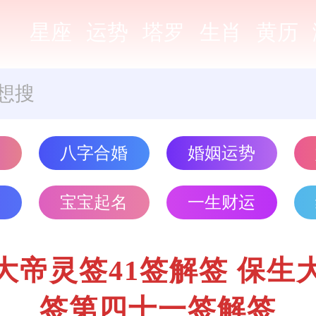
星座
运势
塔罗
生肖
黄历
势
八字合婚
婚姻运势
批
宝宝起名
一生财运
大帝灵签41签解签 保生
签第四十一签解签