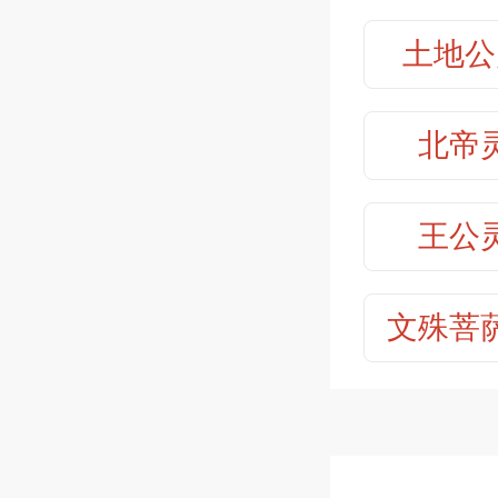
身体健康
保生大
土地公
讨债还钱
收更多。
保生大
北帝
搬家移居
保生大
【范例】
王公
只要遵照
保生大
一般之甘
文殊菩
健康长寿
保生大
保生大