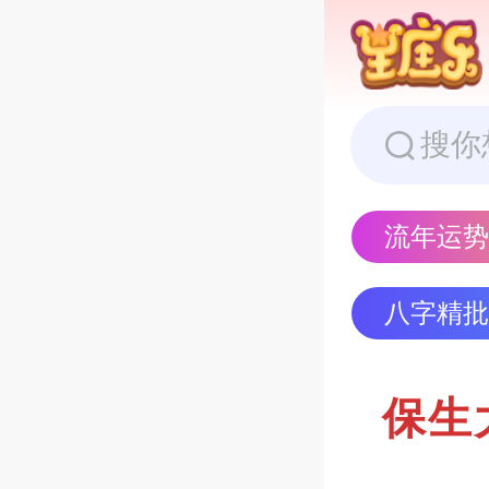
流年运
八字精
保生