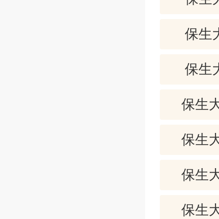
【签解】
这些福份
保生
贸易平常
若逢岁暮
保生
【评论】
养身保健
保生大
是有益身
【卦解】
保生大
财不集，
保生大
解卦：
筐，但是
保生大
以六爻五