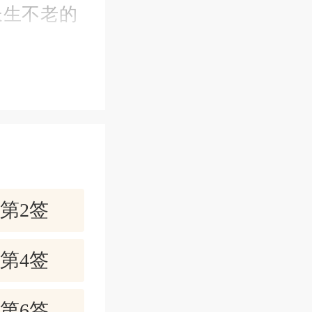
长生不老的
舌根搅动，
；心情开
像长生不老
第2签
第4签
第6签