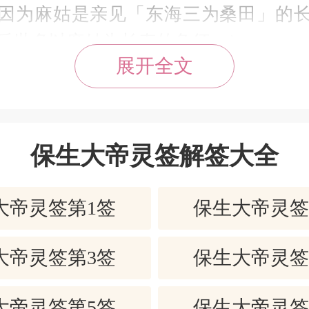
因为麻姑是亲见「东海三为桑田」的
后世多以麻姑为长寿的象征。）
展开全文
心养性的黄庭经典，拿来再三展读。
唾液充足，呼吸深长，肺活量自然增加
开阔如一望无际的大海，心平气和活
保生大帝灵签解签大全
亲见东海三次变桑田。
大帝灵签第1签
保生大帝灵签
保生大帝灵签第41签解签
大帝灵签第3签
保生大帝灵签
大帝灵签第5签
保生大帝灵签