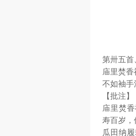
第卅五首
庙里焚香
不如袖手
【批注】
庙里焚香
寿百岁，
瓜田纳履