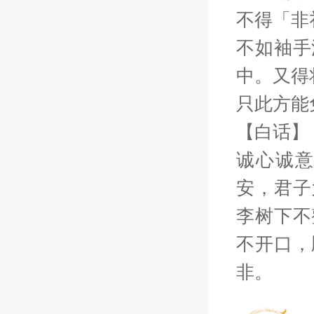
不得「非
不如袖手
中。又得
只此方能
【白话】
诚心诚
安，君子
李树下不
不开口，
非。