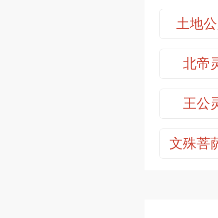
积善，必
保生大
土地公
保生大
北帝
保生大
王公
保生大
文殊菩
保生大
保生大