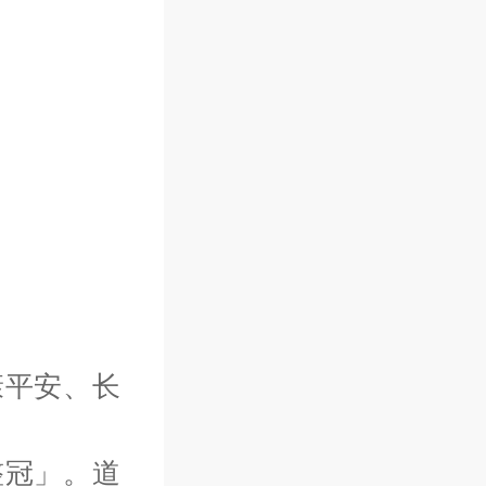
康平安、长
整冠」。道