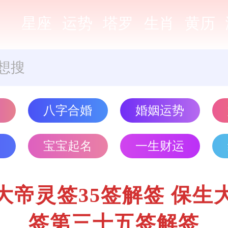
星座
运势
塔罗
生肖
黄历
势
八字合婚
婚姻运势
批
宝宝起名
一生财运
大帝灵签35签解签 保生
签第三十五签解签