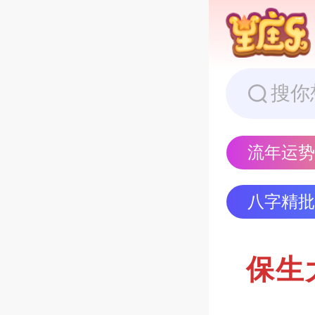
流年运
八字精
保生