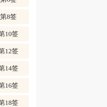
非利勿贪，
第8签
意志坚强才
第10签
斗。冬天可
第12签
融融，何必
第14签
第16签
后再说。
是最好的处
第18签