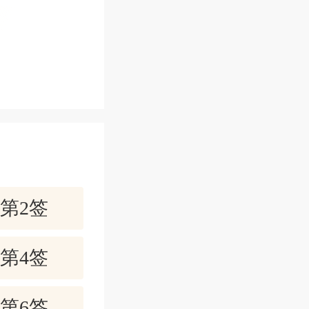
。
讼逢有损、
婚姻不和。
第2签
的麻烦。自
第4签
第6签