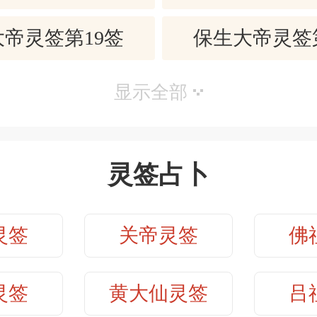
情：过度的关怀让人难受，谁当家就让
帝灵签第19签
保生大帝灵签
相安无事。
：新年升调有希望。试场得意在夏天。
帝灵签第21签
保生大帝灵签
显示全部
：费尽口舌，用尽人情，还是要法院
。
帝灵签第23签
保生大帝灵签
：小病痛，入秋得安。
灵签占卜
帝灵签第25签
保生大帝灵签
：欠钱还钱，理所当然。年底会还，不
：换了新地方，也不见得就会好转，
灵签
关帝灵签
佛
帝灵签第27签
保生大帝灵签
。
转换工作：
帝灵签第29签
保生大帝灵签
灵签
黄大仙灵签
吕
静则吉，此时此刻必须守旧。于此行