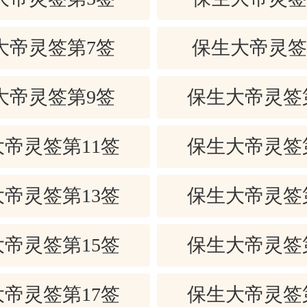
，其道难全，令人刚强，已成过愆，
，道宜贞固，善莫大焉。
大帝灵签第7签
保生大帝灵签
刚强有志气。闯天下本来就不容易。
切困难。
大帝灵签第9签
保生大帝灵签
行的相互关系解说如下：
：要达成愿望，还得下定决心艰若奋
帝灵签第11签
保生大帝灵签
：辛勤得财，赚应得的钱，一家欢乐
帝灵签第13签
保生大帝灵签
帝灵签第15签
保生大帝灵签
：满怀希望，到头来美梦成空，三个月
：理性的选择，勇敢面对现实，这才
帝灵签第17签
保生大帝灵签
。