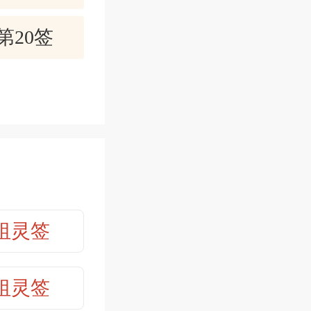
谁来出主
第20签
第22签
见面，但求
第24签
第26签
用记挂。
忍耐坚持下
祖灵签
第28签
第30签
祖灵签
善、布施、