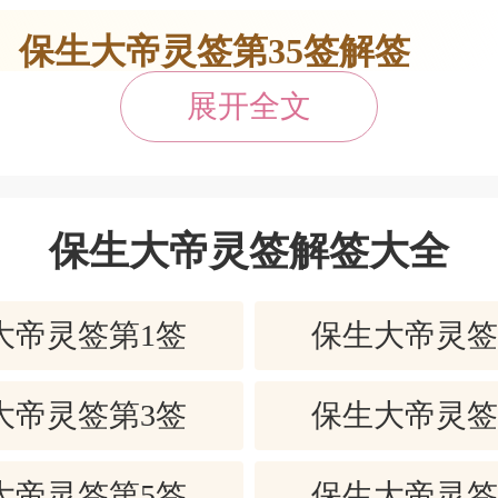
保生大帝灵签第35签解签
展开全文
此签安份守己之象。凡事小心谨防吉也
、他事莫理。若有亏心、到头害己。
。病日沉重、财时消磨。音信未达、
保生大帝灵签解签大全
、难觅枝柯。
大帝灵签第1签
保生大帝灵签
，方可避嫌。闲事少管，可免不必要
，不管他人瓦上霜。
大帝灵签第3签
保生大帝灵签
大帝灵签第5签
保生大帝灵签