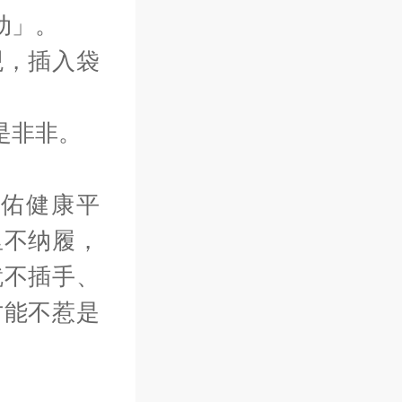
动」。
观，插入袋
是非非。
佑健康平
里不纳履，
就不插手、
才能不惹是