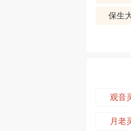
夫妻感
保生大
意，彼此
考试升迁
保生大
官司诉讼
秋天结案
保生大
身体健康
保生大
讨债还钱
搬家移居
观音
保生大
去，有福
【范例】
保生大
月老
动则凶，