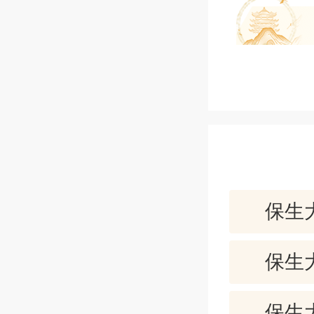
【签解】
闭口含齿
商叹奔波
行人远出
【评论】
保生
小心谨慎
扫门前雪
保生
【卦解】
保生