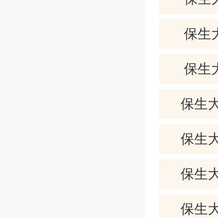
羝羊触藩
知命达天
保生
大壮卦：
能克服一
保生
以六爻五
今年运势
保生大
好转。
求财问福
保生大
多求？
保生大
创业改行
男女姻缘
保生大
理方便法