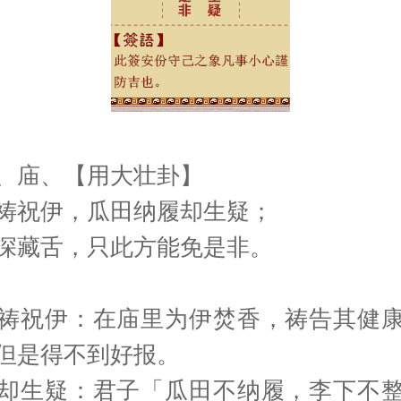
、庙、【用大壮卦】
祷祝伊，瓜田纳履却生疑；
深藏舌，只此方能免是非。
祷祝伊：在庙里为伊焚香，祷告其健
但是得不到好报。
却生疑：君子「瓜田不纳履，李下不