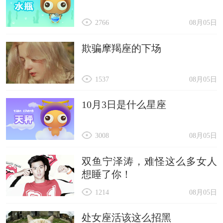
2766
08月05日
欺骗摩羯座的下场
1537
08月05日
10月3日是什么星座
3008
08月05日
双鱼宁泽涛，难怪这么多女人
想睡了你！
1214
08月05日
处女座活该这么招黑