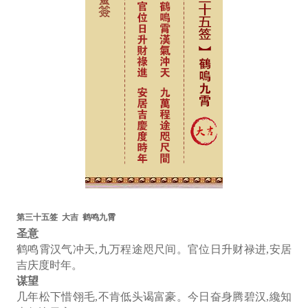
第三十五签 大吉 鹤鸣九霄
圣意
鹤鸣霄汉气冲天,九万程途咫尺间。官位日升财禄进,安居
吉庆度时年。
谋望
几年松下惜翎毛,不肯低头谒富豪。今日奋身腾碧汉,纔知