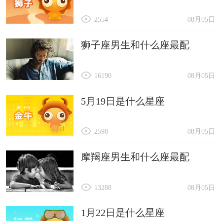
2554
08月05日
狮子座男生和什么座最配
16190
08月05日
5月19日是什么星座
2598
08月05日
摩羯座男生和什么座最配
13288
08月05日
1月22日是什么星座