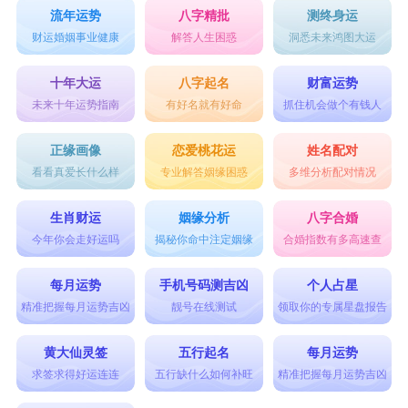
流年运势
八字精批
测终身运
财运婚姻事业健康
解答人生困惑
洞悉未来鸿图大运
十年大运
八字起名
财富运势
未来十年运势指南
有好名就有好命
抓住机会做个有钱人
正缘画像
恋爱桃花运
姓名配对
看看真爱长什么样
专业解答姻缘困惑
多维分析配对情况
生肖财运
姻缘分析
八字合婚
今年你会走好运吗
揭秘你命中注定姻缘
合婚指数有多高速查
每月运势
手机号码测吉凶
个人占星
精准把握每月运势吉凶
靓号在线测试
领取你的专属星盘报告
黄大仙灵签
五行起名
每月运势
求签求得好运连连
五行缺什么如何补旺
精准把握每月运势吉凶