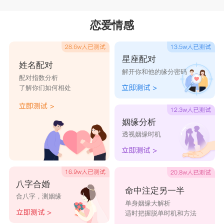
周公灵签第69签
周公灵签第70签
恋爱情感
周公灵签第71签
周公灵签第72签
周公灵签第73签
周公灵签第74签
星座配对
姓名配对
解开你和他的缘分密码
周公灵签第75签
周公灵签第76签
配对指数分析
了解你们如何相处
周公灵签第77签
周公灵签第78签
周公灵签第79签
周公灵签第80签
姻缘分析
透视姻缘时机
周公灵签第81签
周公灵签第82签
周公灵签第83签
周公灵签第84签
八字合婚
周公灵签第85签
周公灵签第86签
命中注定另一半
合八字，测姻缘
单身姻缘大解析
周公灵签第87签
周公灵签第88签
适时把握脱单时机和方法