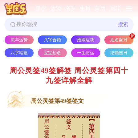
星座
运势
塔罗
生肖
黄历
测算
搜索
流年运势
八字合婚
婚姻运势
姓名配对
八字精批
宝宝起名
一生财运
结婚吉日
周公灵签49签解签 周公灵签第四十
九签详解全解
周公灵签第49签签文