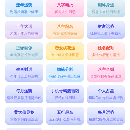
流年运势
八字精批
测终身运
财运婚姻事业健康
解答人生困惑
洞悉未来鸿图大运
十年大运
八字起名
财富运势
未来十年运势指南
有好名就有好命
抓住机会做个有钱人
正缘画像
恋爱桃花运
姓名配对
看看真爱长什么样
专业解答姻缘困惑
多维分析配对情况
生肖财运
姻缘分析
八字合婚
今年你会走好运吗
揭秘你命中注定姻缘
合婚指数有多高速查
每月运势
手机号码测吉凶
个人占星
精准把握每月运势吉凶
靓号在线测试
领取你的专属星盘报告
黄大仙灵签
五行起名
每月运势
求签求得好运连连
五行缺什么如何补旺
精准把握每月运势吉凶