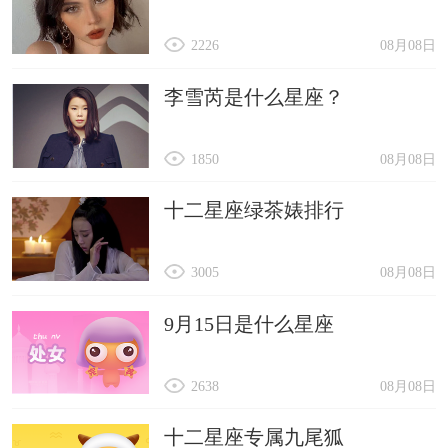
2226
08月08日
李雪芮是什么星座？
1850
08月08日
十二星座绿茶婊排行
3005
08月08日
9月15日是什么星座
2638
08月08日
十二星座专属九尾狐