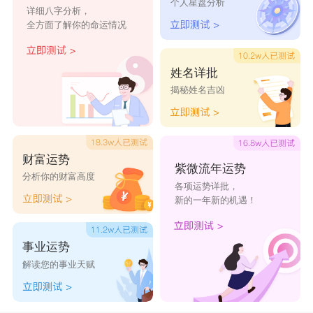
周公灵签第47签
周公灵签第48签
个人星盘分析
详细八字分析，
全方面了解你的命运情况
周公灵签第49签
周公灵签第50签
周公灵签第51签
周公灵签第52签
姓名详批
周公灵签第53签
周公灵签第54签
揭秘姓名吉凶
周公灵签第55签
周公灵签第56签
周公灵签第57签
周公灵签第58签
财富运势
紫微流年运势
分析你的财富高度
周公灵签第59签
周公灵签第60签
各项运势详批，
新的一年新的机遇！
周公灵签第61签
周公灵签第62签
周公灵签第63签
周公灵签第64签
事业运势
解读您的事业天赋
周公灵签第65签
周公灵签第66签
周公灵签第67签
周公灵签第68签