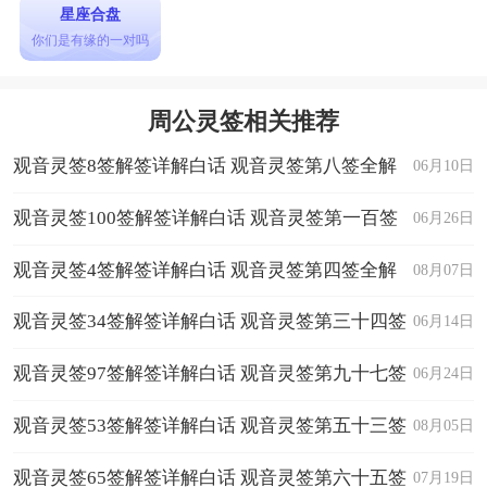
星座合盘
你们是有缘的一对吗
周公灵签相关推荐
观音灵签8签解签详解白话 观音灵签第八签全解
06月10日
观音灵签100签解签详解白话 观音灵签第一百签
06月26日
全解
观音灵签4签解签详解白话 观音灵签第四签全解
08月07日
观音灵签34签解签详解白话 观音灵签第三十四签
06月14日
全解
观音灵签97签解签详解白话 观音灵签第九十七签
06月24日
全解
观音灵签53签解签详解白话 观音灵签第五十三签
08月05日
全解
观音灵签65签解签详解白话 观音灵签第六十五签
07月19日