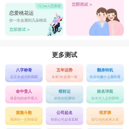
周公灵签第89签
周公灵签第90签
恋爱桃花运
周公灵签第91签
周公灵签第92签
你一生会遇到几朵桃花
周公灵签第93签
周公灵签第94签
周公灵签第95签
周公灵签第96签
周公灵签第97签
周公灵签第98签
更多测试
周公灵签第99签
周公灵签第100签
八字称骨
五年运势
翻身转机
迟迟未成功的原因
未来5年发展一览
告诉你赚什么最吃香
命中贵人
横财运
姓名详批
谁是你的命中贵人
躺着都能赚钱
姓名对人生的影响
紫微斗数
公司起名
塔罗牌
预测你一生的命运
初创公司起名玄机
指引你的未来人生