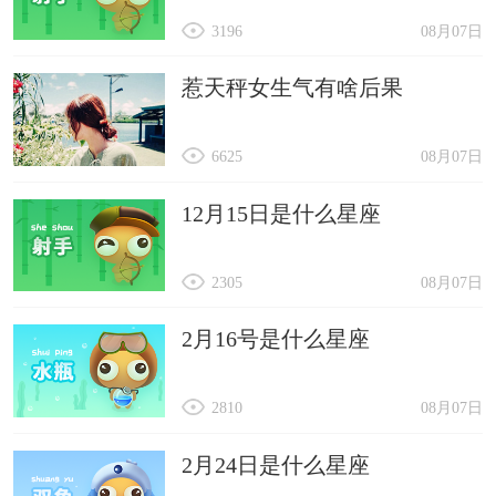
3196
08月07日
惹天秤女生气有啥后果
6625
08月07日
12月15日是什么星座
2305
08月07日
2月16号是什么星座
2810
08月07日
2月24日是什么星座