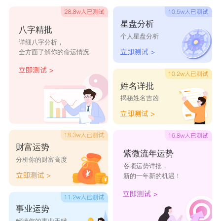
神离开，带走去年的霉运。
星盘分析
八字精批
3. 请财神
个人星盘分析
详细八字分析，
送走穷神后，接下来就是迎接财神了。一般会
全方面了解你的命运情况
在大厅摆放供桌，面朝外，桌上放置五色瓜果、五
杯清茶，并点燃长明灯和香烛。接着，大家会进行
姓名详批
揭秘姓名吉凶
击锣鸣鼓的仪式，集体拜财神，祈求财源广进、事
业顺利。
4. 不出门拜访
财富运势
大年初五是迎财神的日子，这一天最好全家人
紫微流年运势
分析你的财富高度
各项运势详批，
都待在家里，不适合外出走亲访友，否则可能会影
新的一年新的机遇！
响到自己的好运。破五节这天，应尽量避免外出串
门或拜访亲戚，保持家中安稳，迎接财神。
事业运势