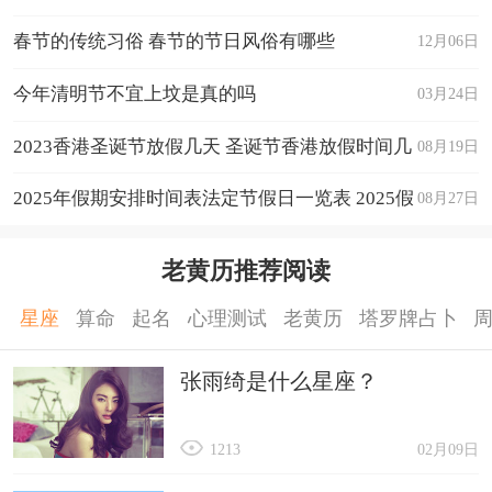
春节的传统习俗 春节的节日风俗有哪些
12月06日
今年清明节不宜上坟是真的吗
03月24日
2023香港圣诞节放假几天 圣诞节香港放假时间几
08月19日
天
2025年假期安排时间表法定节假日一览表 2025假
08月27日
期放假时间表
老黄历推荐阅读
星座
算命
起名
心理测试
老黄历
塔罗牌占卜
张雨绮是什么星座？
1213
02月09日