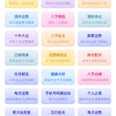
预测你一生的命运
初创公司起名玄机
指引你的未来人生
流年运势
八字精批
测终身运
财运婚姻事业健康
解答人生困惑
洞悉未来鸿图大运
十年大运
八字起名
财富运势
未来十年运势指南
有好名就有好命
抓住机会做个有钱人
正缘画像
恋爱桃花运
姓名配对
看看真爱长什么样
专业解答姻缘困惑
多维分析配对情况
生肖财运
姻缘分析
八字合婚
今年你会走好运吗
揭秘你命中注定姻缘
合婚指数有多高速查
每月运势
手机号码测吉凶
个人占星
精准把握每月运势吉凶
靓号在线测试
领取你的专属星盘报告
黄大仙灵签
五行起名
每月运势