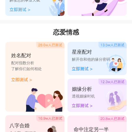
解读您的事业天赋
5. 吃饺子
正月初五还有吃饺子的传统，寓意着来年事业
顺利、家庭和睦、财富滚滚而来。除了饺子，一些
恋爱情感
地方还有吃煎饼、汤圆等食物，这些传统食品象征
着招财进宝，祈愿财运亨通。
星座配对
6. 开业开市
姓名配对
解开你和他的缘分密码
正月初五不仅是迎财神的好日子，还是许多商
配对指数分析
了解你们如何相处
铺选择开业的时机。商家通常会在这一天将财神像
请到店里，供奉在财位上，并点燃长明灯，保持财
姻缘分析
位清洁，祈求生意兴隆、财源广进。
透视姻缘时机
这些迎财神的传统习俗，不仅能带来好运，还
增添了春节的喜庆气氛。希望大家能够按照当地习
俗，好好迎接财神，迎接一个富贵满满的新年！
八字合婚
命中注定另一半