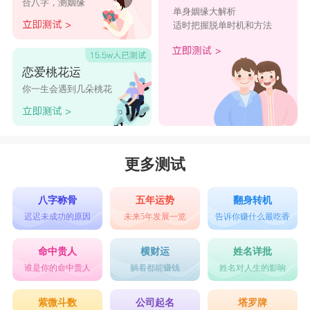
合八字，测姻缘
单身姻缘大解析
适时把握脱单时机和方法
恋爱桃花运
你一生会遇到几朵桃花
更多测试
八字称骨
五年运势
翻身转机
迟迟未成功的原因
未来5年发展一览
告诉你赚什么最吃香
命中贵人
横财运
姓名详批
谁是你的命中贵人
躺着都能赚钱
姓名对人生的影响
紫微斗数
公司起名
塔罗牌