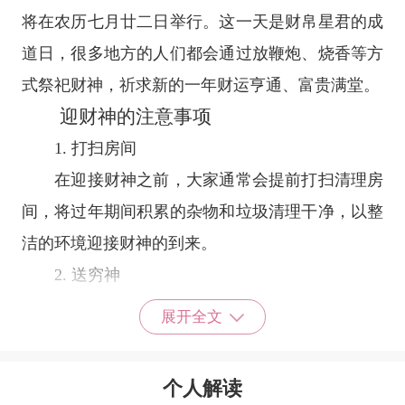
将在农历七月廿二日举行。这一天是财帛星君的成
道日，很多地方的人们都会通过放鞭炮、烧香等方
式祭祀财神，祈求新的一年财运亨通、富贵满堂。
迎财神的注意事项
1. 打扫房间
在迎接财神之前，大家通常会提前打扫清理房
间，将过年期间积累的杂物和垃圾清理干净，以整
洁的环境迎接财神的到来。
2. 送穷神
迎财神之前，许多地方还会进行“送穷神”活
展开全文
动。比如有的地方会制作小人，将垃圾放入小人背
包里，然后一起送出家门，象征着赶走穷神，迎接
个人解读
财运。也有地方通过准备贡品和香火，默念祈求穷