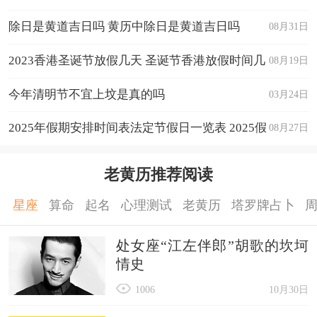
除日是黄道吉日吗 黄历中除日是黄道吉日吗
08月31日
2023香港圣诞节放假几天 圣诞节香港放假时间几
08月19日
天
今年清明节不宜上坟是真的吗
03月24日
2025年假期安排时间表法定节假日一览表 2025假
08月27日
期放假时间表
老黄历推荐阅读
星座
算命
起名
心理测试
老黄历
塔罗牌占卜
处女座“江左伴郎”胡歌的坎坷
情史
1006
10月30日