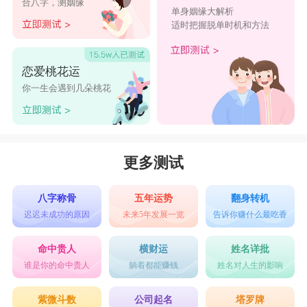
合八字，测姻缘
单身姻缘大解析
适时把握脱单时机和方法
恋爱桃花运
你一生会遇到几朵桃花
更多测试
八字称骨
五年运势
翻身转机
迟迟未成功的原因
未来5年发展一览
告诉你赚什么最吃香
命中贵人
横财运
姓名详批
谁是你的命中贵人
躺着都能赚钱
姓名对人生的影响
紫微斗数
公司起名
塔罗牌