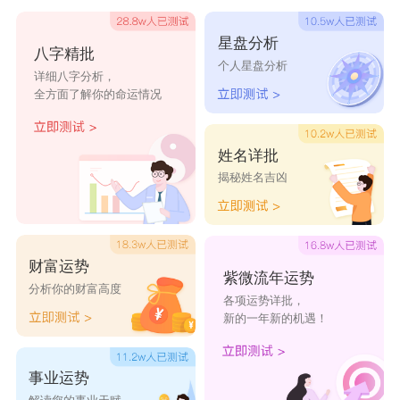
4、健康运
星盘分析
八字精批
辛丑年出生的人在健康方面要关注肺部和消化
个人星盘分析
详细八字分析，
系统等与金土相关的部位。建议保持良好的作息和
全方面了解你的命运情况
饮食习惯，适量锻炼，预防相关疾病，保持身心健
康。
姓名详批
揭秘姓名吉凶
财富运势
紫微流年运势
分析你的财富高度
各项运势详批，
新的一年新的机遇！
事业运势