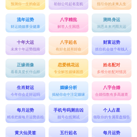
预测你一生的命运
初创公司起名玄机
指引你的未来人生
流年运势
八字精批
测终身运
财运婚姻事业健康
解答人生困惑
洞悉未来鸿图大运
十年大运
八字起名
财富运势
未来十年运势指南
有好名就有好命
抓住机会做个有钱人
正缘画像
恋爱桃花运
姓名配对
看看真爱长什么样
专业解答姻缘困惑
多维分析配对情况
生肖财运
姻缘分析
八字合婚
今年你会走好运吗
揭秘你命中注定姻缘
合婚指数有多高速查
每月运势
手机号码测吉凶
个人占星
精准把握每月运势吉凶
靓号在线测试
领取你的专属星盘报告
黄大仙灵签
五行起名
每月运势