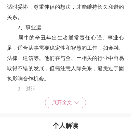
适时妥协，尊重伴侣的想法，才能维持长久和谐的
关系。
2、事业运
属牛的辛丑年出生者通常责任心强、事业心
足，适合从事需要稳定性和智慧的工作，如金融、
法律、建筑等。他们在与金、土相关的行业中容易
取得不错的发展，但需注意人际关系，避免过于固
执影响合作机会。
3、财运
辛丑年出生的人财运稳健，勤劳且擅长理财，
展开全文
偏向保守型投资，如储蓄或房地产。不过也需警惕
外部变化，尤其是事业与人际关系带来的风险，避
个人解读
免因冲动造成财务损失。