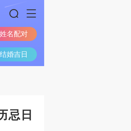
姓名配对
结婚吉日
历忌日