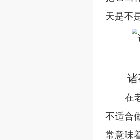
天是不
诸事
在老黄
不适合
常意味