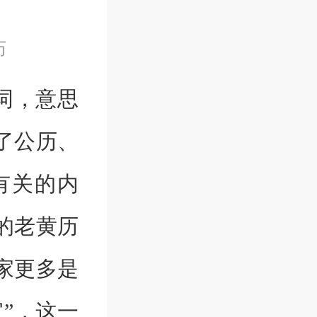
历
词，意思
了公历、
有关的内
的老黄历
家更多是
”，这一