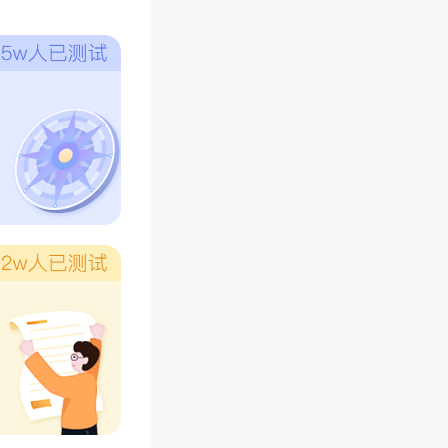
为“四离
合，即当
并不多，
初九等特
这些日子