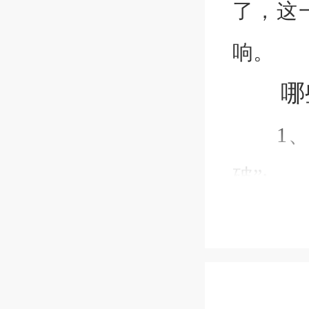
了，这
响。
哪些
1、当
破”;
2、当
破”;
3、立