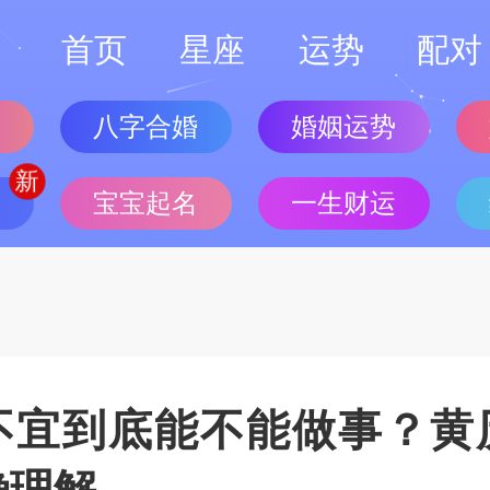
首页
星座
运势
配对
势
八字合婚
婚姻运势
批
宝宝起名
一生财运
不宜到底能不能做事？黄