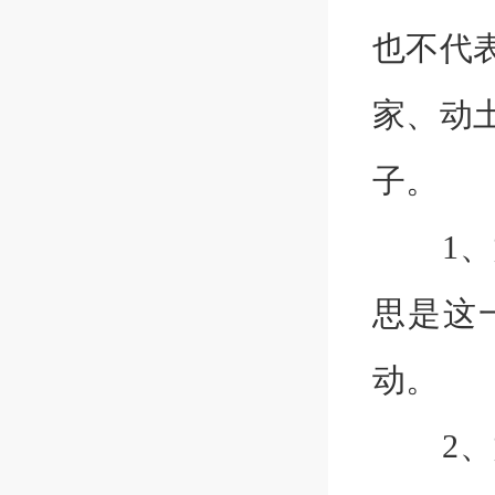
也不代
家、动
子。
1、如
思是这
动。
2、如