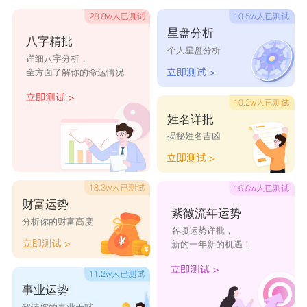
跟同事领导关系和谐，容易得到大家的认可。在奋
星盘分析
八字精批
斗的路上可能会遇到一些困扰，但生肖龙拥有不服
个人星盘分析
详细八字分析，
输的精神，会在无形中将压力转化为动力，最后成
全方面了解你的命运情况
就一番事业。
24年的龙宝宝几月出生最好命，2024年属龙人
姓名详批
揭秘姓名吉凶
5月份出生好
24年几月出生的龙宝宝最好命，这个月份出生
的属龙宝宝，本身就是含着金汤匙长大的，爷爷奶
财富运势
奶或者爸爸妈妈，可能是比较厉害，或者是很有钱
紫微流年运势
分析你的财富高度
各项运势详批，
的人。小时候他们和其他孩子的童年相比，是完全
新的一年新的机遇！
不同的，能够接触到很多优势资源，包括看病、求
学等等，都会走得很轻松。长大之后，他们不管做
事业运势