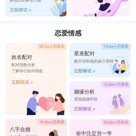
解读您的事业天赋
什么事情，都可以得到父母的鼎力相助，包括寻找
人生伴侣、开拓广阔职场前景等等，根本就不需要
付出太多的时间和精力，轻轻松松就能够得到别人
恋爱情感
一辈子都望尘莫及的东西。
24年的龙宝宝几月出生最好命，2024年属龙人
星座配对
6月份出生好
姓名配对
解开你和他的缘分密码
24年几月出生的龙宝宝最好命，这个月份出生
配对指数分析
了解你们如何相处
的属龙宝宝，他们拥有远大的理想和目标，吃苦耐
劳，小时候就表现的很稳重，从来不会因为零食，
姻缘分析
或者玩具，与家里的弟弟妹妹，或者哥哥姐姐争
透视姻缘时机
吵，在学习或者找工作这些事情上，也完全不用爸
妈担心，因为他们自己就可以妥善安排的井井有
条。进入职场之后，他们会混得如鱼得水，具有强
八字合婚
命中注定另一半