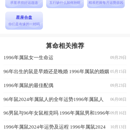
得常识，便会毫无保留地奉献自己。所以就看他们
求签求得好运连连
五行缺什么如何补旺
精准把握每月运势吉凶
的生命中会不会出现贵人挖掘他们了。
星座合盘
龙年宝宝几时出生吉利
你们是有缘的一对吗
1、辰时(上午7点到9点)
在中国传统文化中，辰时被认为是一个非常适
算命相关推荐
合出生的时辰。在龙年中，辰时出生的宝宝将拥有
1996年属鼠女一生命运
09月29日
非常强大的财富运势和事业运势。此外，辰时出生
的宝宝还将具有创造性和创新能力，对于宝宝的未
96年出生的鼠是早婚还是晚婚 1996年属鼠的婚姻
05月15日
来职业发展也非常有利。
配对
1996年属鼠的最佳配偶
09月23日
2、午时(中午11点到下午1点)
96年鼠2024年属鼠人的全年运势1996年属鼠人
06月08日
在中国传统文化中，午时被认为是一个非常吉
祥的时辰。在龙年中，午时出生的宝宝将拥有非常
2024年运势及运程
96男鼠与96年女鼠相克吗 1996年属鼠男和1996年
09月16日
强大的领导能力和执行能力。同时，午时出生的宝
属鼠女配吗
1996年属鼠2024年运势及运程 1996年属鼠2024
10月13日