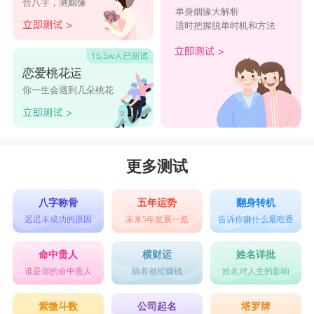
合八字，测姻缘
有力的领导和号召能力，可以攀爬到理想中的职位
单身姻缘大解析
适时把握脱单时机和方法
上，薪资结构也能进一步得到优化。这类属龙人是
永远不知道满足的类型，可以一步一个脚印，不断
恋爱桃花运
往巅峰处攀登。
你一生会遇到几朵桃花
24年的龙宝宝几月出生最好命，2024年属龙人
9月份出生好
24年几月出生的龙宝宝最好命，这个月份出生
更多测试
的宝宝的性格脾气，与人们印象中对属龙人的刻板
印象，是完全不同的，他们非常有亲和力，还极为
八字称骨
五年运势
翻身转机
迟迟未成功的原因
未来5年发展一览
告诉你赚什么最吃香
温柔，善解人意，能够为身边人考虑。所以人缘关
系很不错，可以得到很多人的喜爱，在各行各业都
命中贵人
横财运
姓名详批
谁是你的命中贵人
躺着都能赚钱
姓名对人生的影响
拥有属于自己的好朋友，这样不管是找工作，或者
求人办事，都会轻松简单很多。他们外在颜值也很
紫微斗数
公司起名
塔罗牌