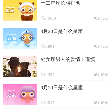
十二星座长相排名
脱，两者生活激情不断，乐趣无限。属龙遇属鸡：
两者相配事业兴隆，行为处事相得益彰，夫妻之间
16884
08月10日
幸福美满，生活中富有激情。
与属龙的人相克的属相为狗、牛、龙、兔
3月20日是什么星座
属龙遇属狗：敌对，有强烈的冲突，互不信任
2811
08月10日
理解，不能解决分岐，能为共同的目标合作。属龙
遇属牛：互相排斥，为争夺优势而发生冲突，二者
处女座男人的爱情：谨慎
不会朝共同的目标合作。属龙遇属龙：有大冲突，
难以保持良好的关系，无法和谐共事。属龙遇属
1562
08月09日
兔：有一些共同利益，只能相互容忍到一定程度。
9月20日是什么星座
3215
08月09日