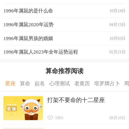
宝还将具有非常敏锐的洞察力和判断力，对于宝宝
年运势完整版
1996年属鼠的是什么命
10月24日
的学习和思考能力也非常有利。
3、酉时(下午5点到7点)
1996年属鼠2020年运势
04月15日
在中国传统文化中，酉时被认为是一个非常适
1996年属鼠男孩的婚姻
10月03日
合出生的时辰。在龙年中，酉时出生的宝宝将具有
1996年属鼠人2023年全年运势运程
02月21日
非常强大的人际关系和交际能力。此外，酉时出生
的宝宝还将非常热情和有创意，对于宝宝的未来发
算命推荐阅读
展也非常有利。
属龙的和什么属相最配、相克
星座
算命
起名
心理测试
老黄历
塔罗牌占卜
属龙的和属鼠、猴、鸡人最配
打架不要命的十二星座
属龙遇属鼠;两者相合，双方幼时家境殷实，
谈吐不凡，合则三观相符，气运相融，夫妻美满。
1903
08月10日
属龙遇属猴：属龙性格坚韧张扬，属猴之人性格跳