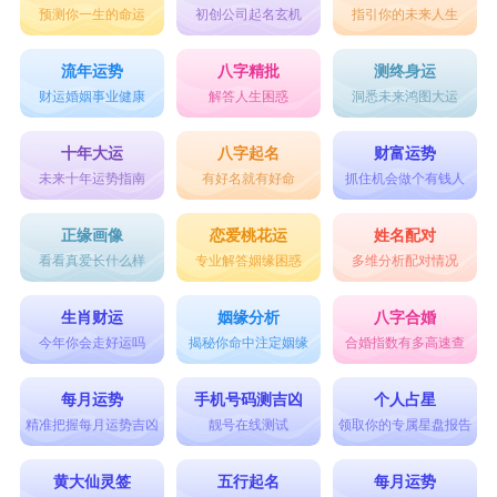
预测你一生的命运
初创公司起名玄机
指引你的未来人生
高，往往都是大帅哥或者大美女，很有可能会凭借
这方面的优势，吃到互联网的一碗饭，比如说，可
流年运势
八字精批
测终身运
能会成为网红，或者直接借助某块跳板，进入娱乐
财运婚姻事业健康
解答人生困惑
洞悉未来鸿图大运
圈，这样会名利双收，人生的金钱会多到花不完。
十年大运
八字起名
财富运势
未来十年运势指南
有好名就有好命
抓住机会做个有钱人
2024年属龙性格解析
正缘画像
恋爱桃花运
姓名配对
看看真爱长什么样
专业解答姻缘困惑
多维分析配对情况
24属龙的人就好像不被人发现的千里马。
以“青龙”为象征。吉祥物：龙。性情内向，沉默寡
生肖财运
姻缘分析
八字合婚
言。待人接物比较被动，不热情，知心朋友不多。
今年你会走好运吗
揭秘你命中注定姻缘
合婚指数有多高速查
人际关系也比较淡薄。其实这种人的才华相当出
每月运势
手机号码测吉凶
个人占星
众，处事能力也很高，只是他们不爱出风头，不爱
精准把握每月运势吉凶
靓号在线测试
领取你的专属星盘报告
表现自己，好像藏在石中的美玉一般。假如他们获
黄大仙灵签
五行起名
每月运势