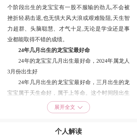
个阶段出生的龙宝宝有一股不服输的劲儿,不会被
挫折轻易击退,也无惧大风大浪或艰难险阻,天生智
力超群、头脑聪慧、才气十足,无论是学业还是事
业都能取得不错的成绩。
24年几月出生的龙宝宝最好命
24年的龙宝宝几月出生最好命，2024年属龙人
3月份出生好
24年几月出生的龙宝宝最好命，三月出生的龙
宝宝属于天生命好，属于上等命。这个时间段出生
的生肖龙从小就聪明伶俐，学习方面不需要付出太
展开全文
多就能取得好成绩，最后成为学校里面的学霸。进
入职场之后的生肖龙表现也非常好，跟同事之间关
个人解读
系和谐，会得到领导的认可，待人接物方面得当，