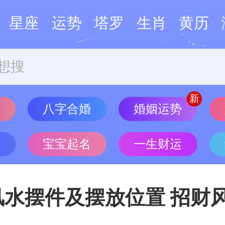
星座
运势
塔罗
生肖
黄历
势
八字合婚
婚姻运势
批
宝宝起名
一生财运
风水摆件及摆放位置 招财