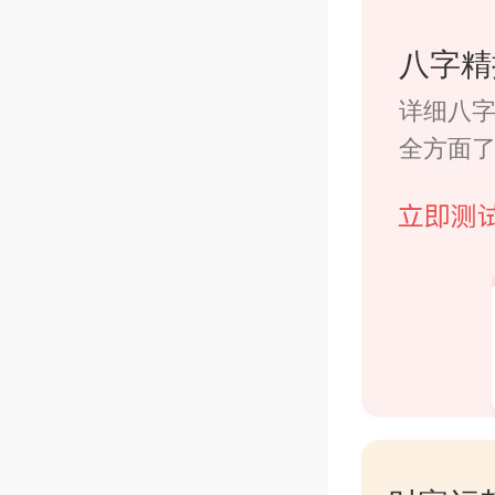
鱼对风
八字精
详细八
财进宝
全方面
等都是
有代表
跟北斗
等等，
来选择