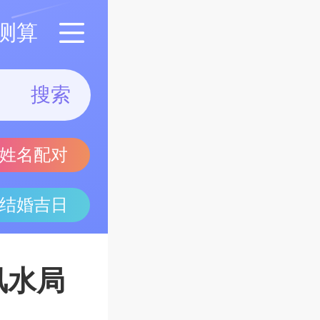
测算
搜索
姓名配对
结婚吉日
风水局