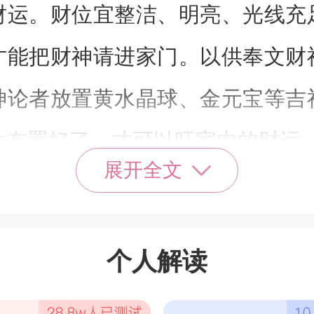
财运。财位宜整洁、明亮、光线充
才能把财神请进家门。以供奉文财
神论者放置黄水晶球、金元宝等吉
位布置好了，才可以旺家中的财运
展开全文
水养鱼要细致
可谓是风水鱼中的极品，它具
个人解读
吉避凶的好处。而且锦鲤这种鱼也
上锦鲤也被成为“招财旺福鱼”。养