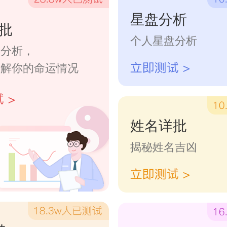
星盘分析
水的改造也很全面，在财运及事业
批
个人星盘分析
字分析，
的功效。在中国的文化中，三、六
了解你的命运情况
有着非常多的风水说法的数字，就
着天地人三才的说法，六六大顺，
姓名详批
七星，九就更不得了了，九九归一
揭秘姓名吉凶
因此这个风水鱼养几条这个便可以
。