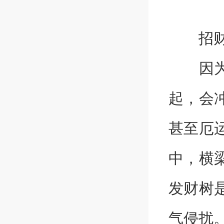
招财风
因为厕
起，会
甚至厄
中，横
发财树
气侵扰