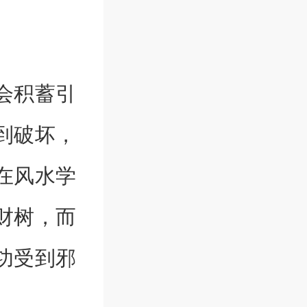
会积蓄引
到破坏，
在风水学
财树，而
功受到邪