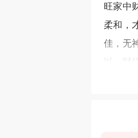
旺家中
柔和，
佳，无
以。财
招财风
红龙鱼
厄、趋
风水学