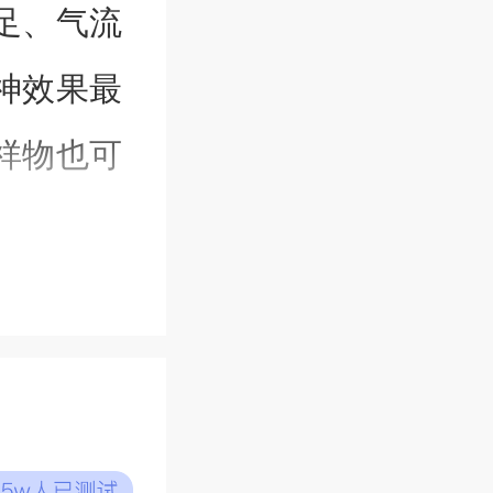
足、气流
神效果最
祥物也可
。
有消灾解
不错，在
七彩神仙