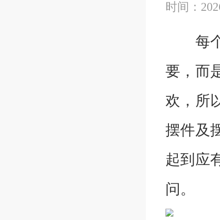
时间：2026
每个人
要，而
欢，所
摆件及
起到应
问。