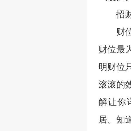
招财风
财位分
财位最
明财位
滚滚的
解让你
居。知