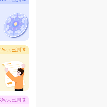
方面有招
、七、九
像是三就
七也可以
、九为极
根据这个