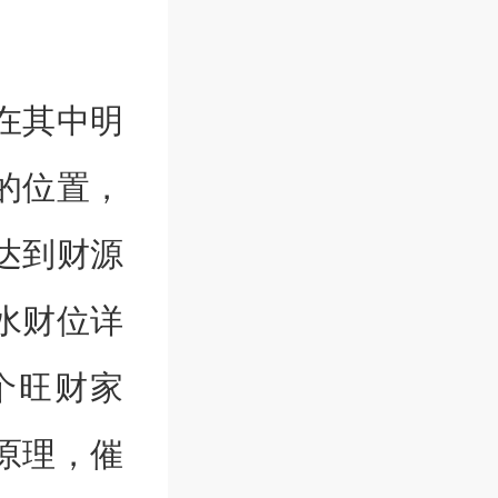
在其中明
的位置，
达到财源
水财位详
个旺财家
原理，催