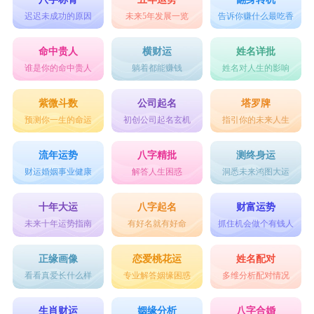
迟迟未成功的原因
未来5年发展一览
告诉你赚什么最吃香
命中贵人
横财运
姓名详批
谁是你的命中贵人
躺着都能赚钱
姓名对人生的影响
紫微斗数
公司起名
塔罗牌
预测你一生的命运
初创公司起名玄机
指引你的未来人生
流年运势
八字精批
测终身运
财运婚姻事业健康
解答人生困惑
洞悉未来鸿图大运
十年大运
八字起名
财富运势
未来十年运势指南
有好名就有好命
抓住机会做个有钱人
正缘画像
恋爱桃花运
姓名配对
看看真爱长什么样
专业解答姻缘困惑
多维分析配对情况
生肖财运
姻缘分析
八字合婚