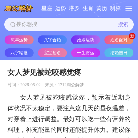
星座
运势
塔罗
生肖
黄历
测算
搜索
姓名配对
流年运势
八字合婚
婚姻运势
八字精批
宝宝起名
一生财运
结婚吉日
女人梦见被蛇咬感觉疼
时间：2026-06-02
来源：1212周公解梦
女人梦见被蛇咬感觉疼，预示着近期身
体状况不太稳定，要注意这几天的昼夜温差，
对穿着上进行调整。最好可以吃一些有营养的
料理，补充能量的同时还能提升体力。建议你