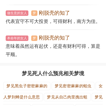
刚脱壳的知了
做生意的女人
梦
代表宜守不可大投资，可得财利，南方为佳。
刚脱壳的知了
本命年的女人
梦
意味着虽然运有起伏，还是有财利可得，算是
平顺。
梦见死人什么预兆相关梦境
梦见黑虫子密密麻麻的
梦见密密麻麻的蛆虫
女
人梦到蝉是什么意思
梦见从自己肉里拽出蛆
梦见