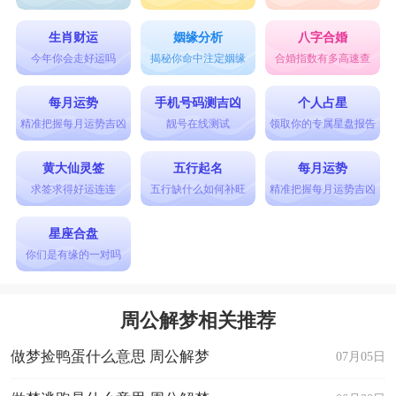
生肖财运
姻缘分析
八字合婚
今年你会走好运吗
揭秘你命中注定姻缘
合婚指数有多高速查
每月运势
手机号码测吉凶
个人占星
精准把握每月运势吉凶
靓号在线测试
领取你的专属星盘报告
黄大仙灵签
五行起名
每月运势
求签求得好运连连
五行缺什么如何补旺
精准把握每月运势吉凶
星座合盘
你们是有缘的一对吗
周公解梦相关推荐
做梦捡鸭蛋什么意思 周公解梦
07月05日