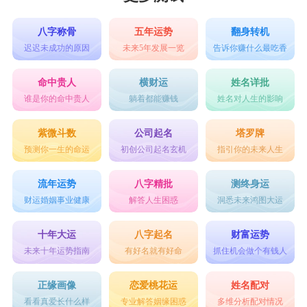
八字称骨
五年运势
翻身转机
迟迟未成功的原因
未来5年发展一览
告诉你赚什么最吃香
命中贵人
横财运
姓名详批
谁是你的命中贵人
躺着都能赚钱
姓名对人生的影响
紫微斗数
公司起名
塔罗牌
预测你一生的命运
初创公司起名玄机
指引你的未来人生
流年运势
八字精批
测终身运
财运婚姻事业健康
解答人生困惑
洞悉未来鸿图大运
十年大运
八字起名
财富运势
未来十年运势指南
有好名就有好命
抓住机会做个有钱人
正缘画像
恋爱桃花运
姓名配对
看看真爱长什么样
专业解答姻缘困惑
多维分析配对情况