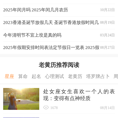
8:59;③ 乙巳时：9:00-10:59;④ 丙午时：11:00-
2025年闰月吗 2025年闰几月农历
10月22日
12:59;⑤ 丁未时：13:00-14:59;⑥ 庚戌时：19:00-
2023香港圣诞节放假几天 圣诞节香港放假时间几
08月19日
20:59;⑦ 辛亥时：21:00-22:59
天
今年清明节不宜上坟是真的吗
03月24日
小编还带来了关于结婚的其它方面内容。
结婚习俗：
2025年假期安排时间表法定节假日一览表 2025假
08月27日
‌婚前礼‌：
期放假时间表
包括纳采、问名、纳吉、纳征、请期等步骤。
老黄历推荐阅读
男方家长请媒人向女方提亲，如果女方同意，就开
星座
算命
起名
心理测试
老黄历
塔罗牌占卜
始进行一系列的仪节。
处女座女生喜欢一个人的表
‌正婚礼‌：
现：变得有点神经质
包括迎亲、拜堂、合卺等步骤。新娘在结婚当
1678
08月14日
天不能与新郎见面，直到婚礼当天才能见面。