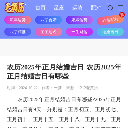
首页
星座
运势
配对
流年运势
八字合婚
婚姻运势
姓名配对
八字精批
宝宝起名
一生财运
结婚吉日
农历2025年正月结婚吉日 农历2025年
正月结婚吉日有哪些
时间：2024-10-22
作者：一梦
来源：1212老黄历
农历2025年正月结婚吉日有哪些?2025年正月
结婚吉日有9天，分别是：正月初五、正月初七、
正月初十、正月十五、正月十八、正月十九、正月