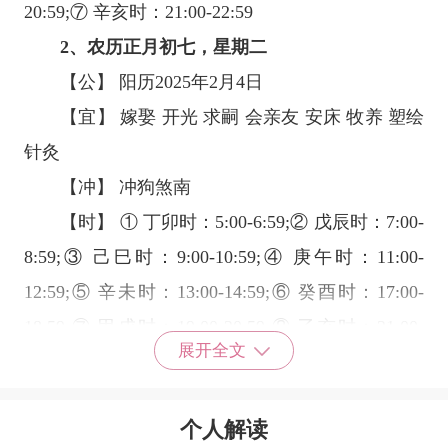
20:59;⑦ 辛亥时：21:00-22:59
2、农历正月初七，星期二
【公】 阳历2025年2月4日
【宜】 嫁娶 开光 求嗣 会亲友 安床 牧养 塑绘
针灸
【冲】 冲狗煞南
【时】 ① 丁卯时：5:00-6:59;② 戊辰时：7:00-
8:59;③ 己巳时：9:00-10:59;④ 庚午时：11:00-
12:59;⑤ 辛未时：13:00-14:59;⑥ 癸酉时：17:00-
18:59;⑦ 甲戌时：19:00-20:59;⑧ 乙亥时：21:00-
展开全文
22:59
个人解读
3、农历正月初十，星期五