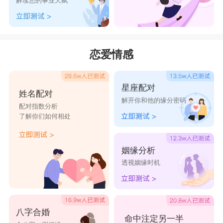
解读您的事业天赋
【冲】 冲马煞南
【时】 ① 癸卯时：5:00-6:59;② 甲辰时：7:00-
8:59;③ 乙巳时：9:00-10:59;④ 丁未时：13:00-
恋爱情感
14:59;⑤ 戊申时：15:00-16:59;⑥ 己酉时：17:00-
18:59;⑦ 庚戌时：19:00-20:59;⑧ 辛亥时：21:00-
星座配对
22:59
姓名配对
解开你和他的缘分密码
5、农历正月十八，星期六
配对指数分析
了解你们如何相处
【公】 阳历2025年2月15日
【宜】 嫁娶 结婚 婚嫁 祭祀 祈福 求嗣 求子 生
姻缘分析
子 开光 出行 出火 拆卸 动土 上梁 进人口 入宅 移
透视姻缘时机
徙 乔迁 搬家 搬迁 安床 开市 开业 开张 交易 立券
挂匾 入殓 破土 安葬 启钻 除服 成服
【冲】 冲鸡
八字合婚
命中注定另一半