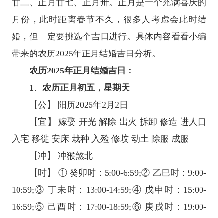
廿二、正月廿七、正月卅。正月是一个充满喜庆的
月份，此时距离春节不久，很多人考虑会此时结
婚，但一定要挑选个吉日进行。具体内容看看小编
带来的农历2025年正月结婚吉日分析。
农历2025年正月结婚吉日：
1、农历正月初五，星期天
【公】 阳历2025年2月2日
【宜】 嫁娶 开光 解除 出火 拆卸 修造 进人口
入宅 移徙 安床 栽种 入殓 修坟 动土 除服 成服
【冲】 冲猴煞北
【时】 ① 癸卯时：5:00-6:59;② 乙巳时：9:00-
10:59;③ 丁未时：13:00-14:59;④ 戊申时：15:00-
16:59;⑤ 己酉时：17:00-18:59;⑥ 庚戌时：19:00-