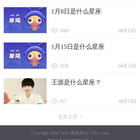
美的梦，永远甜蜜而温馨。
1月8日是什么星座
农历2025年正月结婚吉日有哪些?从文中了解
1989
08月13日
关于农历2025年正月结婚吉日的相关内容。
1月15日是什么星座
2078
08月13日
王源是什么星座？
917
08月13日
更多文章
Copyright 2016-2026 星座乐(m.1212.com)