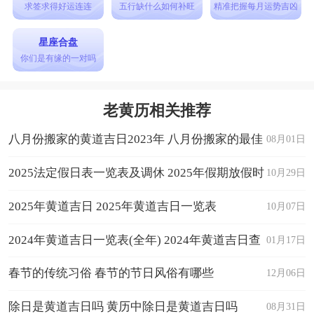
求签求得好运连连
五行缺什么如何补旺
精准把握每月运势吉凶
易 立券 动土 纳财 掘井 会亲友
【冲】 冲马煞南
星座合盘
你们是有缘的一对吗
【时】 ① 丁卯时：5:00-6:59;② 己巳时：9:00-
10:59;③ 辛未时：13:00-14:59;④ 壬申时：15:00-
老黄历相关推荐
16:59;⑤ 甲戌时：19:00-20:59;⑥ 乙亥时：21:00-
八月份搬家的黄道吉日2023年 八月份搬家的最佳
22:59
08月01日
9、农历正月卅，星期四
日期
2025法定假日表一览表及调休 2025年假期放假时
10月29日
【公】 阳历2025年2月27日
间表日历
2025年黄道吉日 2025年黄道吉日一览表
10月07日
【宜】 祭祀 祈福 求嗣 开光 嫁娶 出行 解除 伐
木 拆卸 进人口 安床 动土 起基 上梁 栽种 纳畜 破
2024年黄道吉日一览表(全年) 2024年黄道吉日查
01月17日
土 谢土 启钻 安葬
询
春节的传统习俗 春节的节日风俗有哪些
12月06日
【冲】 冲鸡煞西
除日是黄道吉日吗 黄历中除日是黄道吉日吗
08月31日
【时】 ① 癸卯时：5:00-6:59;② 甲辰时：7:00-