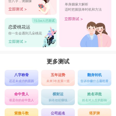
合八字，测姻缘
【时】 ① 己卯时：5:00-6:59;② 辛巳时：9:00-
单身姻缘大解析
适时把握脱单时机和方法
10:59;③ 壬午时：11:00-12:59;④ 癸未时：13:00-
14:59;⑤ 甲申时：15:00-16:59;⑥ 丙戌时：19:00-
恋爱桃花运
20:59;⑦ 丁亥时：21:00-22:59
你一生会遇到几朵桃花
6、农历正月十九，星期天
【公】 阳历2025年2月16日
【宜】 嫁娶 冠笄 纳采 出行 会亲友 上梁 安机
更多测试
械 安床 牧养 畋猎 祭祀 祈福 开光 修造 安门 盖屋
起基
八字称骨
五年运势
翻身转机
迟迟未成功的原因
未来5年发展一览
告诉你赚什么最吃香
【冲】 冲狗煞南
【时】 ① 癸巳时：9:00-10:59;② 甲午时：
命中贵人
横财运
姓名详批
谁是你的命中贵人
躺着都能赚钱
姓名对人生的影响
11:00-12:59;③ 乙未时：13:00-14:59;④ 丙申时：
15:00-16:59;⑤ 丁酉时：17:00-18:59;⑥ 己亥时：
紫微斗数
公司起名
塔罗牌