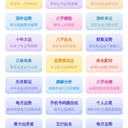
预测你一生的命运
初创公司起名玄机
指引你的未来人生
21:00-22:59
7、农历正月廿二，星期三
流年运势
八字精批
测终身运
【公】 阳历2025年2月19日
财运婚姻事业健康
解答人生困惑
洞悉未来鸿图大运
【宜】 动土 入殓 嫁娶 移柩 安葬 破土
十年大运
八字起名
财富运势
【冲】 冲牛煞西
未来十年运势指南
有好名就有好命
抓住机会做个有钱人
【时】 ① 丁卯时：5:00-6:59;② 己巳时：9:00-
正缘画像
恋爱桃花运
姓名配对
10:59;③ 庚午时：11:00-12:59;④ 辛未时：13:00-
看看真爱长什么样
专业解答姻缘困惑
多维分析配对情况
14:59;⑤ 壬申时：15:00-16:59;⑥ 癸酉时：17:00-
生肖财运
姻缘分析
八字合婚
18:59;⑦ 甲戌时：19:00-20:59;⑧ 乙亥时：21:00-
今年你会走好运吗
揭秘你命中注定姻缘
合婚指数有多高速查
22:59
每月运势
手机号码测吉凶
个人占星
8、农历正月廿七，星期一
精准把握每月运势吉凶
靓号在线测试
领取你的专属星盘报告
【公】 阳历2025年2月24日
黄大仙灵签
五行起名
每月运势
【宜】 嫁娶 祭祀 开光 祈福 求嗣 出行 开市 交