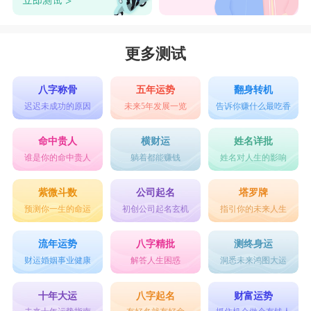
更多测试
八字称骨
五年运势
翻身转机
迟迟未成功的原因
未来5年发展一览
告诉你赚什么最吃香
命中贵人
横财运
姓名详批
谁是你的命中贵人
躺着都能赚钱
姓名对人生的影响
紫微斗数
公司起名
塔罗牌
预测你一生的命运
初创公司起名玄机
指引你的未来人生
流年运势
八字精批
测终身运
财运婚姻事业健康
解答人生困惑
洞悉未来鸿图大运
十年大运
八字起名
财富运势