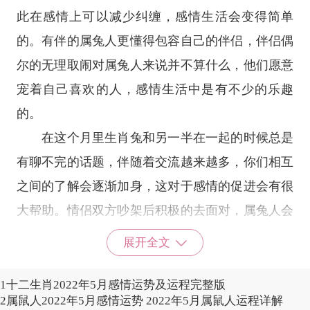
此在感情上可以减少纠缠，感情生活会变得简单
的。有伴的属兔人更懂得包容自己的伴侣，伴侣偶
尔的无理取闹对属兔人来说并不算什么，他们愿意
宠着自己喜欢的人，感情生活中是有不少的乐趣
的。
在这个月里生肖兔和另一半在一起的时候总是
有聊不完的话题，伴随着交流越来越多，你们相互
之间的了解会逐渐加身，这对于感情的促进会有很
大帮助。情侣双方吵架后积极的去面对，属兔人会
保持平和的心态解决双方遇到的问题。未婚情侣今
展开全文
年适宜做结婚、生子打算，尤其在下一年兔年到来
之前，可延续喜庆吉利的运势，顺利迈入本命年。
1
十二生肖2022年5月感情运势及运程完整版
2
属鼠人2022年5月感情运势 2022年5月属鼠人运程详解