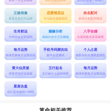
未来十年运势指南
有好名就有好命
抓住机会做个有钱人
正缘画像
恋爱桃花运
姓名配对
看看真爱长什么样
专业解答姻缘困惑
多维分析配对情况
生肖财运
姻缘分析
八字合婚
今年你会走好运吗
揭秘你命中注定姻缘
合婚指数有多高速查
每月运势
手机号码测吉凶
个人占星
精准把握每月运势吉凶
靓号在线测试
领取你的专属星盘报告
黄大仙灵签
五行起名
每月运势
求签求得好运连连
五行缺什么如何补旺
精准把握每月运势吉凶
星座合盘
你们是有缘的一对吗
算命相关推荐