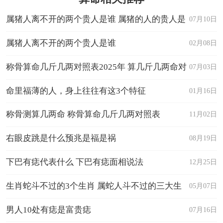
属猪人离不开的两个贵人是谁 属猪的人的贵人是
07月10日
谁
属猪人离不开的两个贵人是谁
02月08日
称骨算命几斤几两对照表2025年 算几斤几两命对
07月03日
照表
命里福薄的人，身上往往有这3个特征
01月16日
称骨测算几两命 称骨算命几斤几两对照表
11月02日
右眼皮跳是什么预兆是福是祸
08月19日
下巴有痣代表什么 下巴有痣面相说法
12月25日
生肖蛇斗不过的3个生肖 属蛇人斗不过的三大生
05月07日
肖
男人10处有痣是富贵痣
07月16日