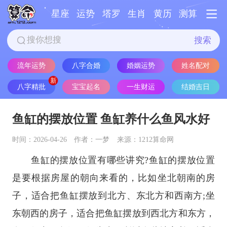
星座
运势
塔罗
生肖
黄历
测算
搜索
流年运势
八字合婚
婚姻运势
姓名配对
八字精批
宝宝起名
一生财运
结婚吉日
鱼缸的摆放位置 鱼缸养什么鱼风水好
时间：2026-04-26
作者：一梦
来源：1212算命网
鱼缸的摆放位置有哪些讲究?鱼缸的摆放位置
是要根据房屋的朝向来看的，比如坐北朝南的房
子，适合把鱼缸摆放到北方、东北方和西南方;坐
东朝西的房子，适合把鱼缸摆放到西北方和东方，