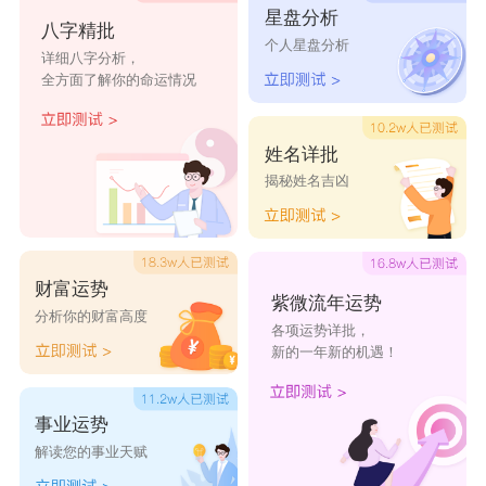
星盘分析
八字精批
受喜爱。在风水学上，七彩神仙鱼被视为能够增强
个人星盘分析
详细八字分析，
气运、提升财运的吉祥物。其鲜艳的色彩和悠然自
全方面了解你的命运情况
得的游姿，不仅能缓解疲惫，还能为家中增添一抹
亮丽的风景线。
姓名详批
揭秘姓名吉凶
‌金鱼
‌金鱼‌作为传统的招财鱼，在中国文化中有着悠
久的历史和深厚的底蕴。其圆润的体型和金黄的色
财富运势
泽，象征着财富与吉祥。金鱼适应性强，容易饲
紫微流年运势
分析你的财富高度
各项运势详批，
养，非常适合家庭养殖。
新的一年新的机遇！
‌
小编还带来了关于鱼缸风水的其它方面内容。
鱼缸摆放风水禁忌：
事业运势
解读您的事业天赋
1、不可放于卧室