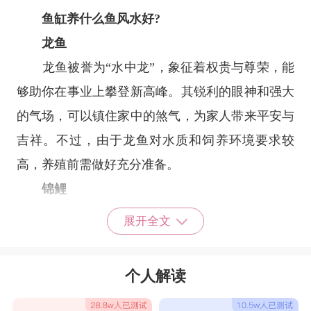
鱼缸养什么鱼风水好?
‌龙鱼‌
‌龙鱼‌被誉为“水中龙”，象征着权贵与尊荣，能
够助你在事业上攀登新高峰。其锐利的眼神和强大
的气场，可以镇住家中的煞气，为家人带来平安与
吉祥。不过，由于龙鱼对水质和饲养环境要求较
高，养殖前需做好充分准备。
‌锦鲤‌
‌锦鲤‌作为“水中活宝石”，自古以来便是吉祥与
展开全文
幸福的象征。其色彩斑斓、姿态优雅，不仅具有极
高的观赏价值，还能在风水上为你带来好运。锦鲤
个人解读
生命力顽强，适应性广，非常适合新手养殖。
‌七彩神仙鱼‌以其独特的色彩和飘逸的鳍条而备