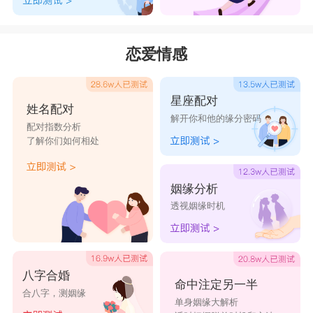
有水的地方就会产生湿气，若将鱼缸摆放在卧
室，造成房内湿度提高、容易滋生细菌，进而影响
恋爱情感
居住者身体健康;再者鱼缸制氧马达发出的噪音，
也会导致睡眠品质不佳。
星座配对
2、不可过大或过高
姓名配对
解开你和他的缘分密码
虽然水对财运风水有相当大的助力，但若鱼缸
配对指数分析
了解你们如何相处
过大、摆放位置过高，则可能带来反效果。大型鱼
缸盛装的水也相对较多，如此会造成屋内湿气过
姻缘分析
重，体积过大也会压缩到空间感;而鱼缸高度也不
透视姻缘时机
可高于人站立时的视角，否则象征灭顶之意，想必
对整体运势造成不好影响。
3、不可放于厨房
八字合婚
命中注定另一半
合八字，测姻缘
因炉灶属火、鱼缸属水，就五行相克原理，水
单身姻缘大解析