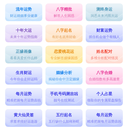
‌二条鱼‌：“二黑土克水”，不利财运。
流年运势
八字精批
测终身运
‌三条鱼‌：“三碧木泄水”，同样不利财运。
财运婚姻事业健康
解答人生困惑
洞悉未来鸿图大运
‌四条鱼‌：“四绿木”，虽然泄水，但四绿为文曲
十年大运
八字起名
财富运势
星，因此以吉论。
未来十年运势指南
有好名就有好命
抓住机会做个有钱人
‌五条鱼‌：“五黄土克水”，不利于财运。
正缘画像
恋爱桃花运
姓名配对
‌六条鱼‌：“六白金生水”，有利财运。
看看真爱长什么样
专业解答姻缘困惑
多维分析配对情况
‌七条鱼‌：“七赤金生水”，虽为凶星，但有相生
生肖财运
姻缘分析
八字合婚
之情，因此以吉论。
今年你会走好运吗
揭秘你命中注定姻缘
合婚指数有多高速查
‌八条鱼‌：“八白土克水”，但八白为左辅星，是
每月运势
手机号码测吉凶
个人占星
吉星。
精准把握每月运势吉凶
靓号在线测试
领取你的专属星盘报告
‌九条鱼‌：“九紫火”，但九紫为右弼星，也是吉
黄大仙灵签
五行起名
每月运势
星，可以旺财。
求签求得好运连连
五行缺什么如何补旺
精准把握每月运势吉凶
‌十条以上的鱼‌：除去整数计算，如二十条以二