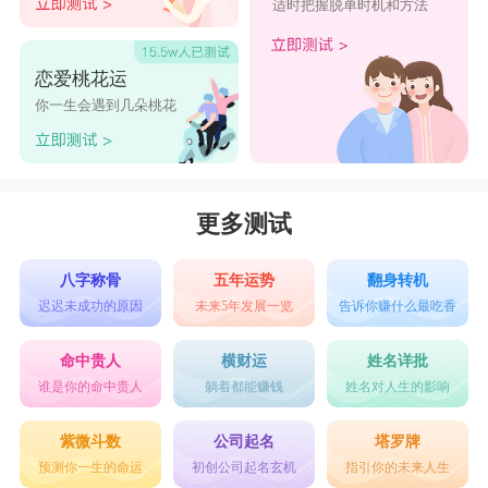
适时把握脱单时机和方法
火不相容，故鱼缸并不适合摆放于厨房，尤其应避
免鱼缸与炉灶直线相对，否则形成水火相冲之格
恋爱桃花运
局，炉灶首当其冲，连带影响到一家人的饮食健
你一生会遇到几朵桃花
康。
4、不可是死水
流动的水才能带动钱财滚滚而来，并且要“从
更多测试
外向内流”，意喻将财运带入家中，反之就会形成
漏财格局。因此可利用制氧马达，促进鱼缸内的水
八字称骨
五年运势
翻身转机
迟迟未成功的原因
未来5年发展一览
告诉你赚什么最吃香
流循环，且要随时保持干净，才能提升居家财运，
若是鱼或水草死亡，也应尽快汰换，象征源源不绝
命中贵人
横财运
姓名详批
谁是你的命中贵人
躺着都能赚钱
姓名对人生的影响
的财气与生命力。
鱼缸养几条鱼最好风水?
紫微斗数
公司起名
塔罗牌
预测你一生的命运
初创公司起名玄机
指引你的未来人生
一条鱼‌：代表“一白水”，可以旺财。