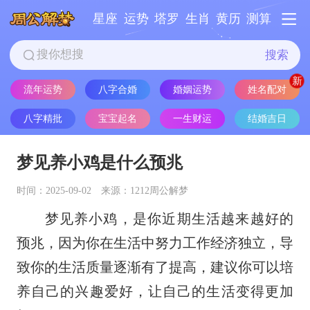
星座
运势
塔罗
生肖
黄历
测算
搜索
姓名配对
流年运势
八字合婚
婚姻运势
八字精批
宝宝起名
一生财运
结婚吉日
梦见养小鸡是什么预兆
时间：2025-09-02
来源：1212周公解梦
梦见养小鸡，是你近期生活越来越好的
预兆，因为你在生活中努力工作经济独立，导
致你的生活质量逐渐有了提高，建议你可以培
养自己的兴趣爱好，让自己的生活变得更加