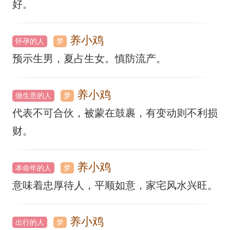
好。
养小鸡
怀孕的人
梦
预示生男，夏占生女。慎防流产。
养小鸡
做生意的人
梦
代表不可合伙，被蒙在鼓裹，有变动则不利损
财。
养小鸡
本命年的人
梦
意味着忠厚待人，平顺如意，家宅风水兴旺。
养小鸡
出行的人
梦