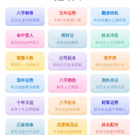
八字称骨
五年运势
翻身转机
迟迟未成功的原因
未来5年发展一览
告诉你赚什么最吃香
命中贵人
横财运
姓名详批
谁是你的命中贵人
躺着都能赚钱
姓名对人生的影响
紫微斗数
公司起名
塔罗牌
预测你一生的命运
初创公司起名玄机
指引你的未来人生
流年运势
八字精批
测终身运
财运婚姻事业健康
解答人生困惑
洞悉未来鸿图大运
十年大运
八字起名
财富运势
未来十年运势指南
有好名就有好命
抓住机会做个有钱人
正缘画像
恋爱桃花运
姓名配对
看看真爱长什么样
专业解答姻缘困惑
多维分析配对情况