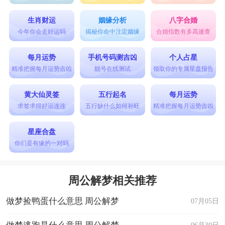
生肖财运
姻缘分析
八字合婚
今年你会走好运吗
揭秘你命中注定姻缘
合婚指数有多高速查
每月运势
手机号码测吉凶
个人占星
精准把握每月运势吉凶
靓号在线测试
领取你的专属星盘报告
黄大仙灵签
五行起名
每月运势
求签求得好运连连
五行缺什么如何补旺
精准把握每月运势吉凶
星座合盘
你们是有缘的一对吗
周公解梦相关推荐
做梦捡鸭蛋什么意思 周公解梦
07月05日