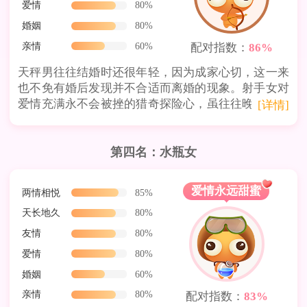
爱情
80%
婚姻
80%
亲情
60%
配对指数：
​86%
天秤男往往结婚时还很年轻，因为成家心切，这一来
也不免有婚后发现并不合适而离婚的现象。射手女对
爱情充满永不会被挫的猎奇探险心，虽往往晚婚，但
[详情]
罗曼史却不少。天秤男和射手女都是喜欢结交朋友的
人，把友情看得很重要，是个天生的外交官。两个人
在一起彼此独立互不干预，都有各自的生活圈。两个
第四名：水瓶女
人都知道不能用感情来捆绑住对方，把对方抓的越紧
失去得越快。轻松自在的相处方式是两人保持新鲜感
爱情永远甜蜜
两情相悦
85%
的秘诀。射手女只是享受自由和随性，不喜欢被束缚
天长地久
80%
而已，而与天秤男在一起，不仅可以得到被爱的幸
福，还得到天秤男互相追求自由的尊重，两个人在一
友情
80%
起完全没有压力。
爱情
80%
婚姻
60%
亲情
80%
配对指数：
​83%