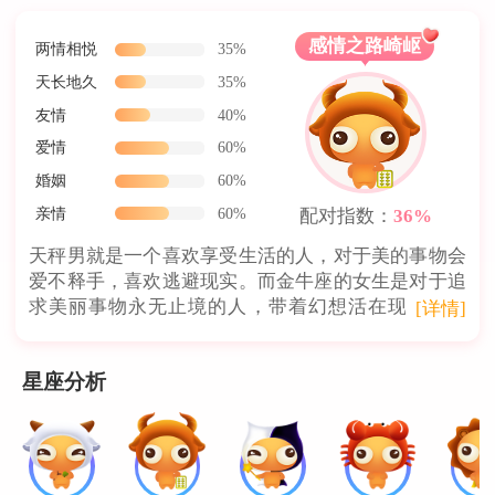
感情之路崎岖
两情相悦
35%
天长地久
35%
友情
40%
爱情
60%
婚姻
60%
亲情
60%
配对指数：
​36%
天秤男就是一个喜欢享受生活的人，对于美的事物会
爱不释手，喜欢逃避现实。而金牛座的女生是对于追
求美丽事物永无止境的人，带着幻想活在现实生活
[详情]
中，能为自己想要的生活而勤奋努力。天秤男有时候
会莫名地脾气暴躁，有时温柔似水，有时又冷若冰
星座分析
霜，这着实让人捉摸不透又爱又恨。金牛女特别在乎
安全感，无论是来自于生活还是爱情，都希望能有一
种实在的感觉。所以非常在乎另一半的一举一动，并
且由衷地在乎对方。