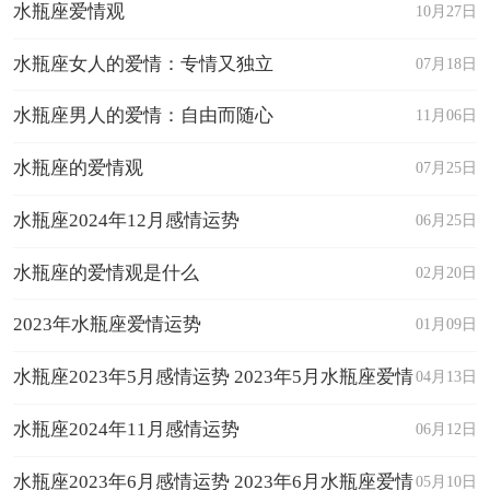
水瓶座爱情观
10月27日
水瓶座女人的爱情：专情又独立
07月18日
水瓶座男人的爱情：自由而随心
11月06日
水瓶座的爱情观
07月25日
水瓶座2024年12月感情运势
06月25日
水瓶座的爱情观是什么
02月20日
2023年水瓶座爱情运势
01月09日
水瓶座2023年5月感情运势 2023年5月水瓶座爱情
04月13日
运程详解
水瓶座2024年11月感情运势
06月12日
水瓶座2023年6月感情运势 2023年6月水瓶座爱情
05月10日