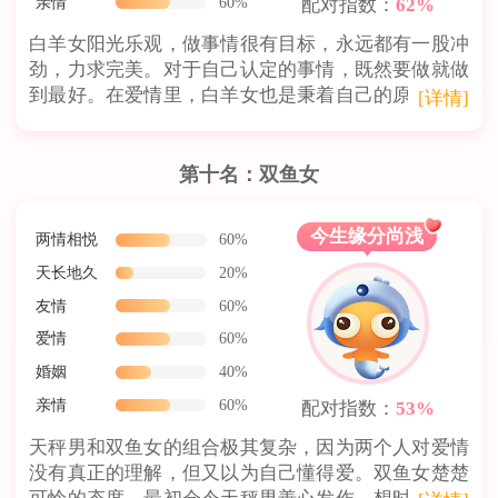
亲情
60%
配对指数：
​62%
白羊女阳光乐观，做事情很有目标，永远都有一股冲
劲，力求完美。对于自己认定的事情，既然要做就做
到最好。在爱情里，白羊女也是秉着自己的原则，要
[详情]
么不爱，一旦爱上就会全心全意，恨不得每天都被爱
情冲昏头脑，沉浸在爱情的漩涡里。而天秤男是一个
富于理念的男人，办事稳妥，凡事三思而后行，比白
第十名：双鱼女
羊女多了一份理性和稳重，是一个踏实的男人。他们
非常喜欢打伴自己，有一种发自内在的优雅风度。在
今生缘分尚浅
两情相悦
60%
爱情方面，天秤男经过热恋期后很快就会冷静下来，
天长地久
20%
能够清醒的看到两个人感情上面的问题，看到对方的
不足，心平气和的和白羊女一起来面对。
友情
60%
爱情
60%
婚姻
40%
亲情
60%
配对指数：
​53%
天秤男和双鱼女的组合极其复杂，因为两个人对爱情
没有真正的理解，但又以为自己懂得爱。双鱼女楚楚