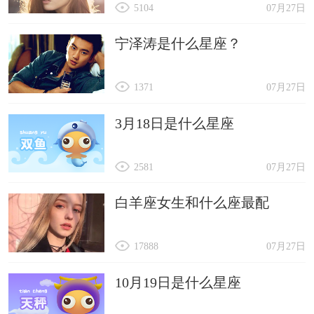
5104
07月27日
宁泽涛是什么星座？
1371
07月27日
3月18日是什么星座
2581
07月27日
白羊座女生和什么座最配
17888
07月27日
10月19日是什么星座