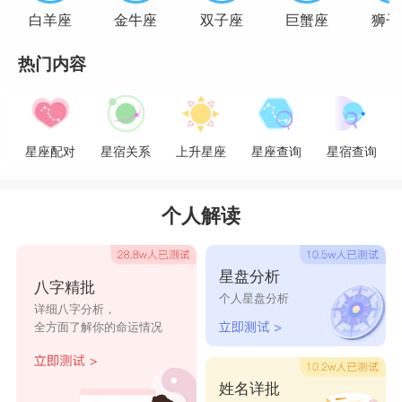
白羊座
金牛座
双子座
巨蟹座
狮子
热门内容
星座配对
星宿关系
上升星座
星座查询
星宿查询
个人解读
星盘分析
八字精批
个人星盘分析
详细八字分析，
全方面了解你的命运情况
姓名详批