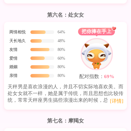
契合拍的相处，配合对方的规律很好的相处。天秤男
女都极其反感懒惰和谎言，这对于他们都是非常忌讳
的。两个人的智商都极高，擅长察言观色，很容易客
第六名：处女女
观的判断出事物的是与否，所以在对待对方上更加苛
刻。或许两个人都力求完美，所以无法容忍乱糟糟的
把你捧在手上
两情相悦
64%
环境，但是人的精力有限，不能错误的因为对方刚好
天长地久
48%
完成了工作又做了大量家务而感到疲惫不堪时，认定
对方爱已经转移。
友情
80%
爱情
60%
婚姻
80%
亲情
80%
配对指数：
​69%
天秤男是喜欢浪漫的人，并且不切实际地喜欢美。而
处女女就不一样，她是属于传统，而且思想也比较传
统，常常天秤座男生搞些浪漫出来的时候，总会说起
[详情]
天秤座男生一点也不切实际，老是喜欢胡思乱想。所
以天秤座男生和处女座女生配对是比较差的情侣了。
总是觉得天秤座男生爱搞些莫名其妙的东西出来，处
第七名：摩羯女
女女在爱情路上不是那么容易有好结果，但天秤男确