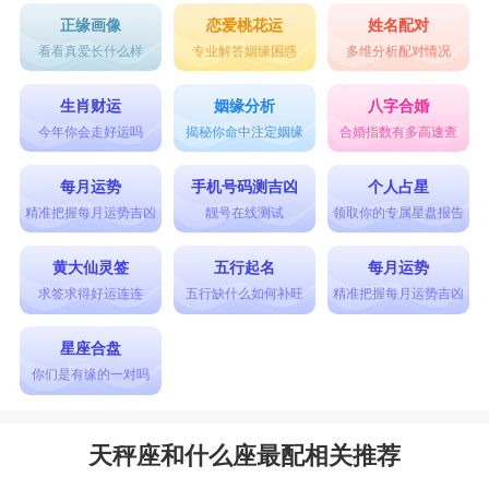
正缘画像
恋爱桃花运
姓名配对
看看真爱长什么样
专业解答姻缘困惑
多维分析配对情况
生肖财运
姻缘分析
八字合婚
今年你会走好运吗
揭秘你命中注定姻缘
合婚指数有多高速查
每月运势
手机号码测吉凶
个人占星
精准把握每月运势吉凶
靓号在线测试
领取你的专属星盘报告
黄大仙灵签
五行起名
每月运势
求签求得好运连连
五行缺什么如何补旺
精准把握每月运势吉凶
星座合盘
你们是有缘的一对吗
天秤座和什么座最配相关推荐