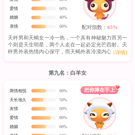
爱情
60%
婚姻
40%
亲情
60%
配对指数：
​65%
天秤男和天蝎女一冷一热，一个具有神秘魅力而另一
个则是天生明星，两个人走在一起必定光芒四射。天
秤男外表热情内心保守，而天蝎外表冷漠内心热情膨
[详情]
湃。两人真的很不同。初次见面，天秤男会被天蝎女
的神秘热情所吸引并且沉迷于她的占有欲，但是时间
一久这种透不过气的激情和过分的没玩没了的占有欲
第九名：白羊女
会逼得天秤男想脱离爱情，享受自己的生活。天秤男
四海皆朋友总是分不清爱情和友情的界限，他喜欢和
把你捧在手上
两情相悦
60%
女孩相处时产生的那种微妙感并且认为这是正常的交
天长地久
50%
友方式;而偏偏天蝎女感情激烈，占有欲和嫉妒心极
强，报复心重，天秤男的这种做法会令天蝎女有另起
友情
60%
炉灶的冲动。
爱情
80%
婚姻
60%