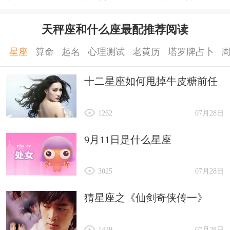
运程详解
天秤座和什么座最配推荐阅读
星座
算命
起名
心理测试
老黄历
塔罗牌占卜
十二星座如何甩掉牛皮糖前任
1262
07月28日
9月11日是什么星座
3025
07月28日
猜星座之《仙剑奇侠传一》
1439
07月28日