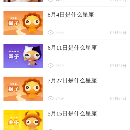
8月4日是什么星座
2856
07月28日
6月11日是什么星座
2829
07月28日
7月27日是什么星座
2469
07月27日
5月15日是什么星座