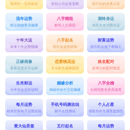
预测你一生的命运
初创公司起名玄机
指引你的未来人生
流年运势
八字精批
测终身运
财运婚姻事业健康
解答人生困惑
洞悉未来鸿图大运
十年大运
八字起名
财富运势
未来十年运势指南
有好名就有好命
抓住机会做个有钱人
正缘画像
恋爱桃花运
姓名配对
看看真爱长什么样
专业解答姻缘困惑
多维分析配对情况
生肖财运
姻缘分析
八字合婚
今年你会走好运吗
揭秘你命中注定姻缘
合婚指数有多高速查
每月运势
手机号码测吉凶
个人占星
精准把握每月运势吉凶
靓号在线测试
领取你的专属星盘报告
黄大仙灵签
五行起名
每月运势