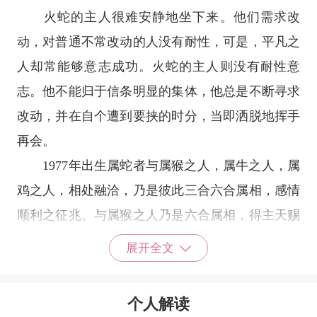
火蛇的主人很难安静地坐下来。他们需求改
动，对普通不常改动的人没有耐性，可是，平凡之
人却常能够意志成功。火蛇的主人则没有耐性意
志。他不能归于信条明显的集体，他总是不断寻求
改动，并在自个遭到要挟的时分，当即洒脱地挥手
再会。
1977年出生属蛇者与属猴之人，属牛之人，属
鸡之人，相处融洽，乃是彼此三合六合属相，感情
顺利之征兆。与属猴之人乃是六合属相，得主天赐
良缘，两人之情感一见钟情之表现，感情长久，生
展开全文
活顺遂，两人之相处，可相互包容，则得生活美满
幸福万千。
个人解读