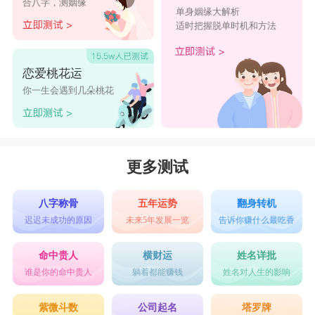
合八字，测姻缘
单身姻缘大解析
适时把握脱单时机和方法
恋爱桃花运
你一生会遇到几朵桃花
更多测试
八字称骨
五年运势
翻身转机
迟迟未成功的原因
未来5年发展一览
告诉你赚什么最吃香
命中贵人
横财运
姓名详批
谁是你的命中贵人
躺着都能赚钱
姓名对人生的影响
紫微斗数
公司起名
塔罗牌