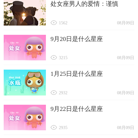
处女座男人的爱情：谨慎
满满的家庭幸福感。
健康
1562
08月09日
健康方面，属羊的人今年需要特别关注自己的
生活习惯和饮食。由于工作压力可能会导致一些心
9月20日是什么星座
理和生理上的压力，建议你们找到适合自己的放松
3215
08月09日
方式，比如运动、旅行或是培养一项新的爱好。定
期体检也是必不可少的，预防总比治疗来得好。
1月25日是什么星座
2932
08月09日
9月22日是什么星座
2935
08月09日