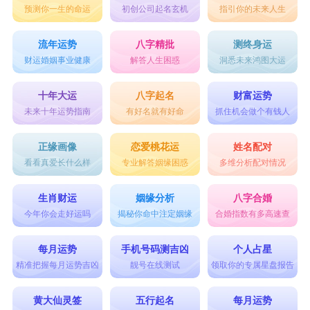
预测你一生的命运
初创公司起名玄机
指引你的未来人生
常装着算计别人的心思。若是属羊人与属蛇人多接
触，经常受到对方的算计，但内心的苦无处诉说，
流年运势
八字精批
测终身运
财运婚姻事业健康
解答人生困惑
洞悉未来鸿图大运
受到的这些委屈只能一个人独自消化。
另外若是在职场中相遇，经常受到属蛇人的算
十年大运
八字起名
财富运势
未来十年运势指南
有好名就有好命
抓住机会做个有钱人
计，经常做一些出力不讨好的事情，还会受到同事
的排挤。而属羊人的性格比较和善，凡事以和为
正缘画像
恋爱桃花运
姓名配对
看看真爱长什么样
专业解答姻缘困惑
多维分析配对情况
贵，这一点只会令属蛇人得寸进尺，进一步被对方
拿捏，甚至还会变本加厉地被对方欺负。
生肖财运
姻缘分析
八字合婚
2024属羊的全年运势
今年你会走好运吗
揭秘你命中注定姻缘
合婚指数有多高速查
事业
每月运势
手机号码测吉凶
个人占星
今年，对于属羊的职场人来说，可以说是个求
精准把握每月运势吉凶
靓号在线测试
领取你的专属星盘报告
稳且逐渐上升的年份。你在工作中的耐心和细致将
黄大仙灵签
五行起名
每月运势