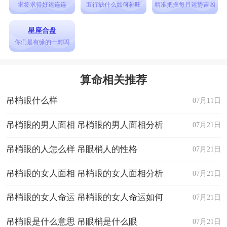
得到上级和同事的认可，但是切记不要因小失大，
求签求得好运连连
五行缺什么如何补旺
精准把握每月运势吉凶
有些时候需要学会拒绝，保护自己的创意和劳动成
星座合盘
果。对于打算跳槽或创业的朋友，今年下半年比较
你们是有缘的一对吗
适合，尤其是在秋季，天时地利人和，你会更容易
找到理想的岗位或是顺利开展自己的项目。
算命相关推荐
感情
吊梢眼什么样
07月11日
在感情方面，2024年可谓是属羊人的温情脉脉
年。单身的朋友们，春天是你们恋爱的黄金季节，
吊梢眼的男人面相 吊梢眼的男人面相分析
07月21日
新的恋情很有可能在不经意间萌芽。已经有伴的属
吊梢眼的人怎么样 吊眼梢人的性格
07月21日
羊人今年需要更加注重和伴侣之间的沟通与理解，
吊梢眼的女人面相 吊梢眼的女人面相分析
07月21日
避免工作中的压力影响到你们的感情生活。在感情
里，不妨大胆表达自己，让对方感受到你的真诚和
吊梢眼的女人命运 吊梢眼的女人命运如何
07月21日
热情。
吊梢眼是什么意思 吊眼梢是什么眼
07月21日