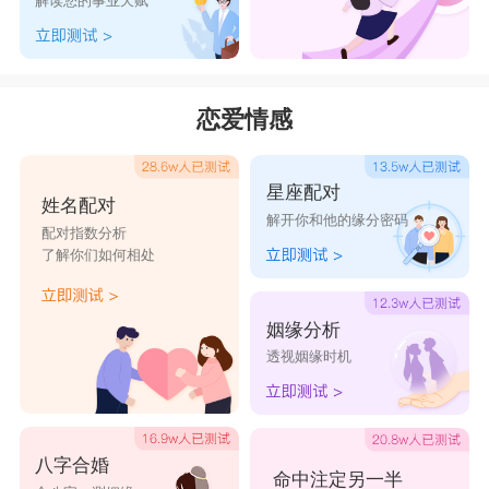
解读您的事业天赋
羊人而言，属狗人会是一辈子难得的贵人，若是在
2024年间能够遇到属狗人，会是一件莫大的好事，
在对方的相助下，自己的生活也会越来越顺。
恋爱情感
2024属羊的贵人和小人：小人
属牛人
星座配对
姓名配对
2024属羊的贵人和小人有哪些?2024属羊的贵
解开你和他的缘分密码
配对指数分析
人和小人是谁?属羊人在2023年间的小人属相是属
了解你们如何相处
牛人，属牛人看待问题很偏激，做事后知后觉，慢
半拍，在2024年间与属牛人走的过近会受到影响。
姻缘分析
透视姻缘时机
属羊人做事被动，与属牛人在一起会形成消极被动
的个性，不利于创业。想要在事业上做出成绩的属
羊人而言，表现的很不理智，需要与属牛人保持距
八字合婚
离，不要有任何联系。
命中注定另一半