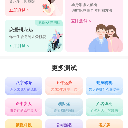
合八字，测姻缘
单身姻缘大解析
属鼠人
适时把握脱单时机和方法
2024属羊的贵人和小人有哪些?2024属羊的贵
人和小人是谁?根据生肖间的五行生克原理，羊与
恋爱桃花运
鼠在某些方面存在相害关系。在2024年，属鼠的人
你一生会遇到几朵桃花
可能成为属羊人的“小人”。属鼠的人思维敏捷，善
于谋划，但在与属羊人的交往中，他们的机智和果
决可能会给心思细腻、倾向于和平相处的属羊人带
更多测试
来压力，甚至有可能在某些利益争夺中设下陷阱，
八字称骨
五年运势
翻身转机
对属羊人造成损失。
迟迟未成功的原因
未来5年发展一览
告诉你赚什么最吃香
属蛇人
命中贵人
横财运
姓名详批
2024属羊的贵人和小人有哪些?2024属羊的贵
谁是你的命中贵人
躺着都能赚钱
姓名对人生的影响
人和小人是谁?在2024年中，属羊人一定要远离属
紫微斗数
公司起名
塔罗牌
蛇人，属蛇人看上去不善言语老实本分，但内心时