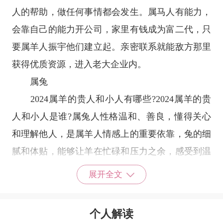
人的帮助，做任何事情都会发生。属马人有能力，
会靠自己的能力开公司，家里有钱成为富二代，只
要属羊人振宇他们建立起。亲密联系就能敌方那里
获得优质资源，进入老大企业内。
属兔
2024属羊的贵人和小人有哪些?2024属羊的贵
人和小人是谁?属兔人性格温和、善良，懂得关心
和理解他人，是属羊人情感上的重要依靠，兔的细
腻和体贴，能够让羊在忙碌和压力之余，感受到温
暖和安慰。在2024年，羊在很多感情问题上，都会
展开全文
显得有些彷徨无措，而兔的智慧和耐心，将帮助对
方找到解决问题的最佳途径，共同度过难关。贵人
个人解读
之所以愿意帮助你，往往是因为看到了你的潜力和