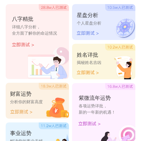
价值，羊应该努力展现能力和才华，让贵人看到独
星盘分析
八字精批
特之处，只有这样，贵人才会更加愿意提供帮助和
个人星盘分析
详细八字分析，
支持。
全方面了解你的命运情况
姓名详批
属狗
揭秘姓名吉凶
2024属羊的贵人和小人有哪些?2024属羊的贵
人和小人是谁?属羊人与属狗人存在着相爱相杀的
关系，刚开始见到属狗人时，属羊人不喜欢与他们
财富运势
紫微流年运势
过多的进行接触，因为属羊人的性格开朗，属狗人
分析你的财富高度
各项运势详批，
给人一副严肃的感觉，但是如果人在感情生活中会
新的一年新的机遇！
特别的忠诚，会竭尽全力的去保护好属羊人，在困
事业运势
难面前甚至会去牺牲自己保全对方属羊人。对于属