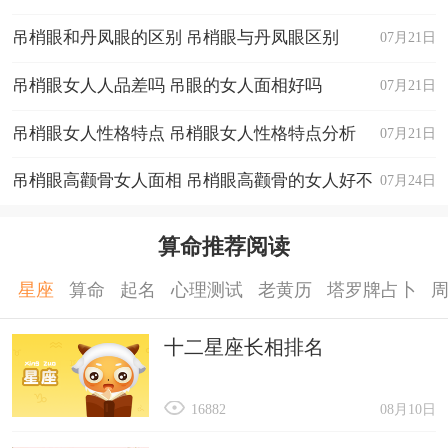
财运
吊梢眼和丹凤眼的区别 吊梢眼与丹凤眼区别
07月21日
对属羊的人来说，2024年的财运较为平稳，但
并非没有亮点。今年你们的财务状况主要依赖于稳
吊梢眼女人人品差吗 吊眼的女人面相好吗
07月21日
定的收入和偶尔的意外之财。在投资方面，建议采
吊梢眼女人性格特点 吊梢眼女人性格特点分析
07月21日
取保守策略，不要轻信他人，尤其是在夏季时要特
吊梢眼高颧骨女人面相 吊梢眼高颧骨的女人好不
07月24日
别小心财务上的投资和借款，以免陷入不必要的麻
烦。
好
算命推荐阅读
家庭
家庭生活对于属羊的人今年来说，将会是一个
星座
算命
起名
心理测试
老黄历
塔罗牌占卜
温馨和睦的港湾。与家人之间的关系更加融洽，特
十二星座长相排名
别是与长辈的互动，会有更多的理解和支持。今年
适合安排一场家庭旅行，不仅能增进家庭成员之间
16882
08月10日
的感情，还能让所有人在忙碌之后放松身心，收获