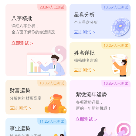
急。属羊人就平常心的对待经济状况就好了，虽然
星盘分析
八字精批
离发财是有距离的，但是至少生活也算是安稳的。
个人星盘分析
详细八字分析，
属羊2022年10月健康运程
全方面了解你的命运情况
属羊人在2022年10月份的健康运势下降，这个
月属羊人会因为要忙而忽略了对身体的照顾，这是
姓名详批
揭秘姓名吉凶
非常不应该的事情了，属羊人有体力透支的感觉。
属羊人这个月在时间的分配上是要注意的，虽然忙
碌的事情有很多，但是属羊人要注意时间的把握，
财富运势
该休息的时候也是要好好的休息的，不要透支自己
紫微流年运势
分析你的财富高度
各项运势详批，
的身体健康。属羊人这个月记得按时吃饭，这是很
新的一年新的机遇！
重要的。
事业运势