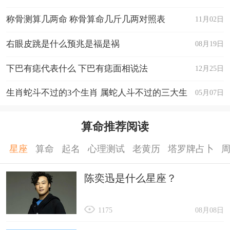
称骨测算几两命 称骨算命几斤几两对照表
11月02日
右眼皮跳是什么预兆是福是祸
08月19日
下巴有痣代表什么 下巴有痣面相说法
12月25日
生肖蛇斗不过的3个生肖 属蛇人斗不过的三大生
05月07日
肖
算命推荐阅读
星座
算命
起名
心理测试
老黄历
塔罗牌占卜
陈奕迅是什么星座？
1175
08月08日