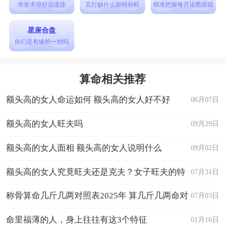
求签求得好运连连
五行缺什么如何补旺
精准把握每月运势吉凶
星座合盘
你们是有缘的一对吗
算命相关推荐
额头高的女人命运如何 额头高的女人好不好
06月07日
额头高的女人旺夫吗
09月29日
额头高的女人面相 额头高的女人说明什么
09月02日
额头高的女人究竟旺夫还是克夫？女子旺夫的特
07月31日
征有哪些
称骨算命几斤几两对照表2025年 算几斤几两命对
07月03日
照表
命里福薄的人，身上往往有这3个特征
01月16日