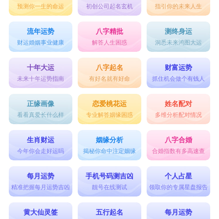
预测你一生的命运
初创公司起名玄机
指引你的未来人生
流年运势
八字精批
测终身运
财运婚姻事业健康
解答人生困惑
洞悉未来鸿图大运
十年大运
八字起名
财富运势
未来十年运势指南
有好名就有好命
抓住机会做个有钱人
正缘画像
恋爱桃花运
姓名配对
看看真爱长什么样
专业解答姻缘困惑
多维分析配对情况
生肖财运
姻缘分析
八字合婚
今年你会走好运吗
揭秘你命中注定姻缘
合婚指数有多高速查
每月运势
手机号码测吉凶
个人占星
精准把握每月运势吉凶
靓号在线测试
领取你的专属星盘报告
黄大仙灵签
五行起名
每月运势