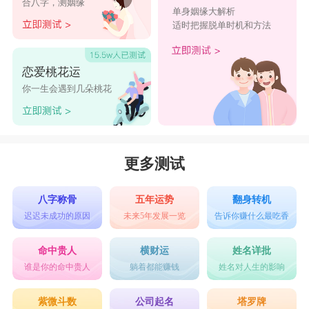
合八字，测姻缘
单身姻缘大解析
适时把握脱单时机和方法
恋爱桃花运
你一生会遇到几朵桃花
更多测试
八字称骨
五年运势
翻身转机
迟迟未成功的原因
未来5年发展一览
告诉你赚什么最吃香
命中贵人
横财运
姓名详批
谁是你的命中贵人
躺着都能赚钱
姓名对人生的影响
紫微斗数
公司起名
塔罗牌