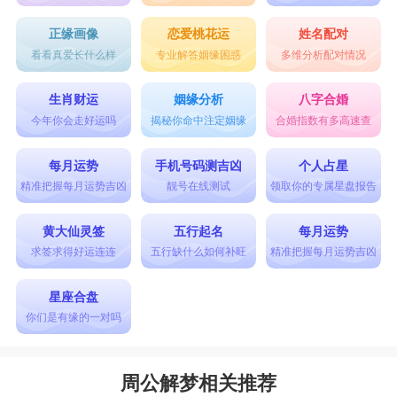
正缘画像
恋爱桃花运
姓名配对
看看真爱长什么样
专业解答姻缘困惑
多维分析配对情况
生肖财运
姻缘分析
八字合婚
今年你会走好运吗
揭秘你命中注定姻缘
合婚指数有多高速查
每月运势
手机号码测吉凶
个人占星
精准把握每月运势吉凶
靓号在线测试
领取你的专属星盘报告
黄大仙灵签
五行起名
每月运势
求签求得好运连连
五行缺什么如何补旺
精准把握每月运势吉凶
星座合盘
你们是有缘的一对吗
周公解梦相关推荐