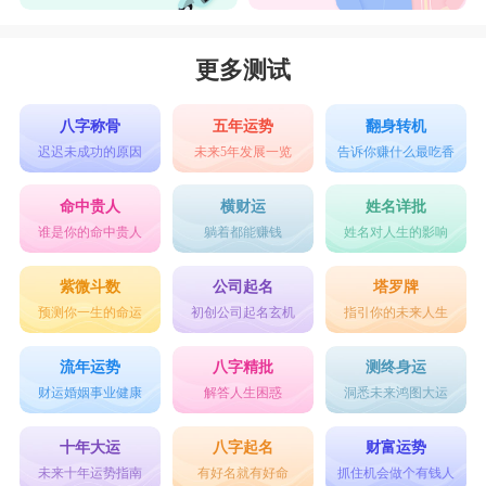
更多测试
八字称骨
五年运势
翻身转机
迟迟未成功的原因
未来5年发展一览
告诉你赚什么最吃香
命中贵人
横财运
姓名详批
谁是你的命中贵人
躺着都能赚钱
姓名对人生的影响
紫微斗数
公司起名
塔罗牌
预测你一生的命运
初创公司起名玄机
指引你的未来人生
流年运势
八字精批
测终身运
财运婚姻事业健康
解答人生困惑
洞悉未来鸿图大运
十年大运
八字起名
财富运势
未来十年运势指南
有好名就有好命
抓住机会做个有钱人