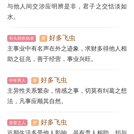
与他人间交涉应明辨是非，君子之交恬淡如
水。
好多飞虫
有头部疾病者
梦
主事业中有名声在外之迹象，求财多得他人相
助之征兆，善于经营，事业兴旺。
好多飞虫
中年男人
梦
主异性关系繁杂，情感之事，切莫有纠葛之想
法，凡事应顺其自然。
好多飞虫
贪婪之人
梦
近期生活多受他人影响，虽有贵人相助，却与