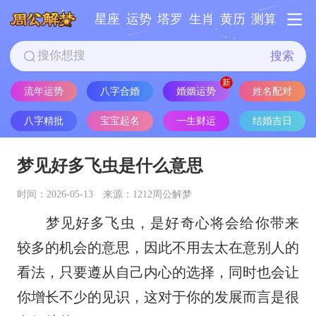
星座
运势
塔罗
生肖
黄历
测算
搜索
姓名配对
流年运势
八字合婚
婚姻运势
八字精批
宝宝起名
一生财运
结婚吉日
梦见好多飞虫是什么意思
时间：2026-05-13
来源：1212周公解梦
梦见好多飞虫，是好奇心将会给你带来
较多的机会的意思，因此不用去太在意别人的
看法，只要遵从自己内心的选择，同时也会让
你增长不少的见识，这对于你的发展而言是很