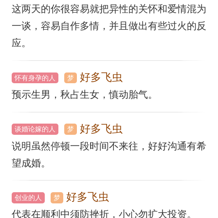
这两天的你很容易就把异性的关怀和爱情混为
一谈，容易自作多情，并且做出有些过火的反
应。
好多飞虫
怀有身孕的人
梦
预示生男，秋占生女，慎动胎气。
好多飞虫
谈婚论嫁的人
梦
说明虽然停顿一段时间不来往，好好沟通有希
望成婚。
好多飞虫
创业的人
梦
代表在顺利中须防挫折，小心勿扩大投资。