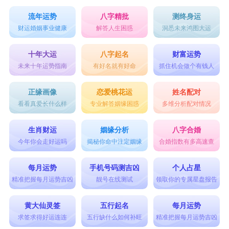
流年运势
八字精批
测终身运
财运婚姻事业健康
解答人生困惑
洞悉未来鸿图大运
十年大运
八字起名
财富运势
未来十年运势指南
有好名就有好命
抓住机会做个有钱人
正缘画像
恋爱桃花运
姓名配对
看看真爱长什么样
专业解答姻缘困惑
多维分析配对情况
生肖财运
姻缘分析
八字合婚
今年你会走好运吗
揭秘你命中注定姻缘
合婚指数有多高速查
每月运势
手机号码测吉凶
个人占星
精准把握每月运势吉凶
靓号在线测试
领取你的专属星盘报告
黄大仙灵签
五行起名
每月运势
求签求得好运连连
五行缺什么如何补旺
精准把握每月运势吉凶