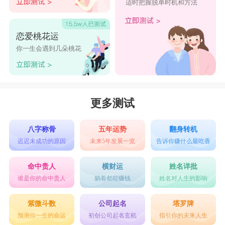
适时把握脱单时机和方法
恋爱桃花运
你一生会遇到几朵桃花
更多测试
八字称骨
五年运势
翻身转机
迟迟未成功的原因
未来5年发展一览
告诉你赚什么最吃香
命中贵人
横财运
姓名详批
谁是你的命中贵人
躺着都能赚钱
姓名对人生的影响
紫微斗数
公司起名
塔罗牌
预测你一生的命运
初创公司起名玄机
指引你的未来人生