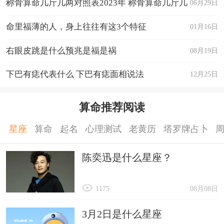
称骨算命几斤几两对照表2023年 称骨算命几斤几
06月29日
两怎么看
命里福薄的人，身上往往有这3个特征
01月16日
右眼皮跳是什么预兆是福是祸
08月19日
下巴有痣代表什么 下巴有痣面相说法
12月25日
算命推荐阅读
星座
算命
起名
心理测试
老黄历
塔罗牌占卜
陈奕迅是什么星座？
1175
08月08日
3月2日是什么星座