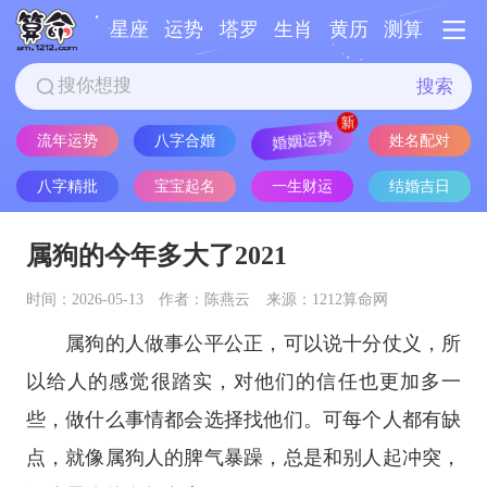
星座
运势
塔罗
生肖
黄历
测算
搜索
流年运势
八字合婚
婚姻运势
姓名配对
八字精批
宝宝起名
一生财运
结婚吉日
属狗的今年多大了2021
时间：2026-05-13
作者：陈燕云
来源：1212算命网
属狗的人做事公平公正，可以说十分仗义，所
以给人的感觉很踏实，对他们的信任也更加多一
些，做什么事情都会选择找他们。可每个人都有缺
点，就像属狗人的脾气暴躁，总是和别人起冲突，