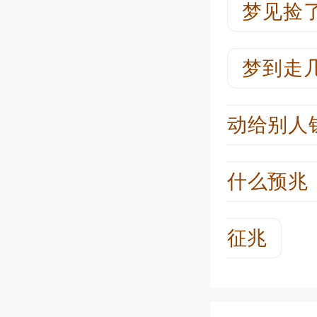
梦见捡
梦到走
动给别人
什么预兆
征兆