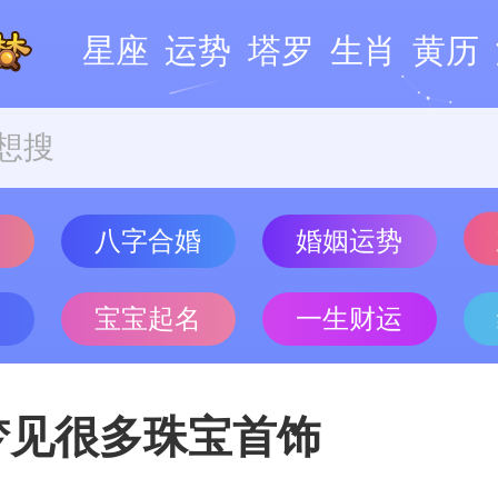
星座
运势
塔罗
生肖
黄历
势
八字合婚
婚姻运势
批
宝宝起名
一生财运
梦见很多珠宝首饰