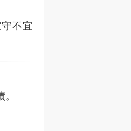
宜守不宜
绩。