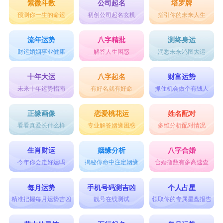
紫微斗数
公司起名
塔罗牌
预测你一生的命运
初创公司起名玄机
指引你的未来人生
流年运势
八字精批
测终身运
财运婚姻事业健康
解答人生困惑
洞悉未来鸿图大运
十年大运
八字起名
财富运势
未来十年运势指南
有好名就有好命
抓住机会做个有钱人
正缘画像
恋爱桃花运
姓名配对
看看真爱长什么样
专业解答姻缘困惑
多维分析配对情况
生肖财运
姻缘分析
八字合婚
今年你会走好运吗
揭秘你命中注定姻缘
合婚指数有多高速查
每月运势
手机号码测吉凶
个人占星
精准把握每月运势吉凶
靓号在线测试
领取你的专属星盘报告