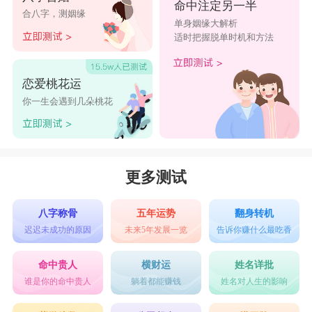
命中注定另一半
合八字，测姻缘
单身姻缘大解析
适时把握脱单时机和方法
恋爱桃花运
你一生会遇到几朵桃花
更多测试
八字称骨
五年运势
翻身转机
迟迟未成功的原因
未来5年发展一览
告诉你赚什么最吃香
命中贵人
横财运
姓名详批
谁是你的命中贵人
躺着都能赚钱
姓名对人生的影响