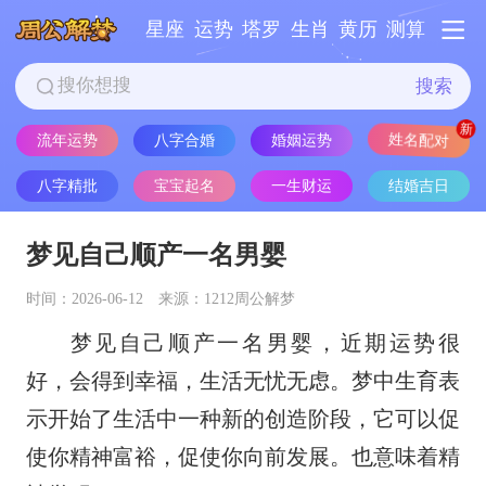
星座
运势
塔罗
生肖
黄历
测算
搜索
流年运势
八字合婚
婚姻运势
姓名配对
八字精批
宝宝起名
一生财运
结婚吉日
梦见自己顺产一名男婴
时间：2026-06-12
来源：1212周公解梦
梦见自己顺产一名男婴，近期运势很
好，会得到幸福，生活无忧无虑。梦中生育表
示开始了生活中一种新的创造阶段，它可以促
使你精神富裕，促使你向前发展。也意味着精