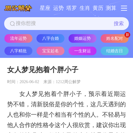
星座
运势
塔罗
生肖
黄历
测算
搜索
姓名配对
流年运势
八字合婚
婚姻运势
八字精批
宝宝起名
一生财运
结婚吉日
女人梦见抱着个胖小子
时间：2026-06-02
来源：1212周公解梦
女人梦见抱着个胖小子，预示着近期运
势不错，清新脱俗是你的个性，这几天遇到的
人也和你一样是个相当有个性的人。不轻易与
他人合作的性格令这个人很欣赏，建议你出现