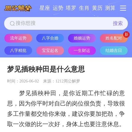
星座
运势
塔罗
生肖
黄历
测算
搜索
姓名配对
流年运势
八字合婚
婚姻运势
八字精批
宝宝起名
一生财运
结婚吉日
梦见插秧种田是什么意思
时间：2026-06-02
来源：1212周公解梦
梦见插秧种田，是你近期工作忙碌的意
思，因为你平时对自己的岗位很负责，导致很
多工作量都交给你来做，建议你要加把劲，争
取一次做的比一次好，身体上也要注意休息。