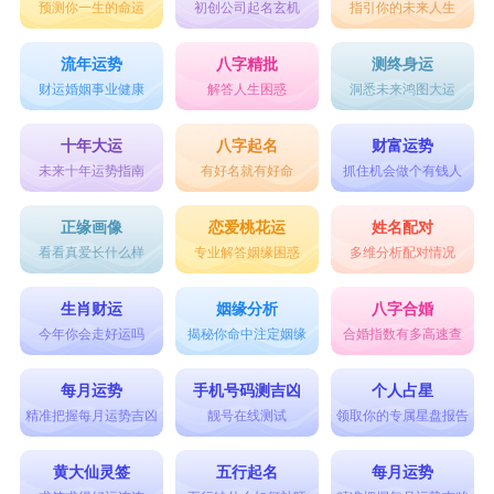
预测你一生的命运
初创公司起名玄机
指引你的未来人生
流年运势
八字精批
测终身运
财运婚姻事业健康
解答人生困惑
洞悉未来鸿图大运
十年大运
八字起名
财富运势
未来十年运势指南
有好名就有好命
抓住机会做个有钱人
正缘画像
恋爱桃花运
姓名配对
看看真爱长什么样
专业解答姻缘困惑
多维分析配对情况
生肖财运
姻缘分析
八字合婚
今年你会走好运吗
揭秘你命中注定姻缘
合婚指数有多高速查
每月运势
手机号码测吉凶
个人占星
精准把握每月运势吉凶
靓号在线测试
领取你的专属星盘报告
黄大仙灵签
五行起名
每月运势