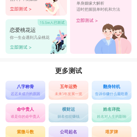
单身姻缘大解析
适时把握脱单时机和方法
恋爱桃花运
你一生会遇到几朵桃花
更多测试
八字称骨
五年运势
翻身转机
迟迟未成功的原因
未来5年发展一览
告诉你赚什么最吃香
命中贵人
横财运
姓名详批
谁是你的命中贵人
躺着都能赚钱
姓名对人生的影响
紫微斗数
公司起名
塔罗牌