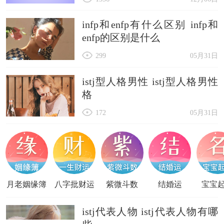
infp和enfp有什么区别 infp和
enfp的区别是什么
299
05月31日
istj型人格男性 istj型人格男性
格
172
05月31日
月老姻缘簿
八字批财运
紫微斗数
结婚运
宝宝
istj代表人物 istj代表人物有哪