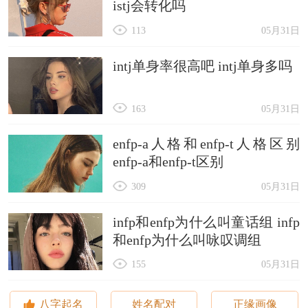
istj会转化吗
113
05月31日
intj单身率很高吧 intj单身多吗
163
05月31日
enfp-a人格和enfp-t人格区别
enfp-a和enfp-t区别
309
05月31日
infp和enfp为什么叫童话组 infp
和enfp为什么叫咏叹调组
155
05月31日
八字起名
姓名配对
正缘画像