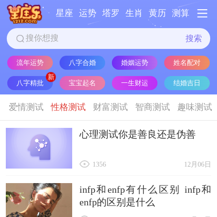
星座
运势
塔罗
生肖
黄历
测算
搜索
流年运势
八字合婚
婚姻运势
姓名配对
八字精批
宝宝起名
一生财运
结婚吉日
爱情测试
性格测试
财富测试
智商测试
趣味测试
心理测试你是善良还是伪善
1356
12月06日
infp和enfp有什么区别 infp和
enfp的区别是什么