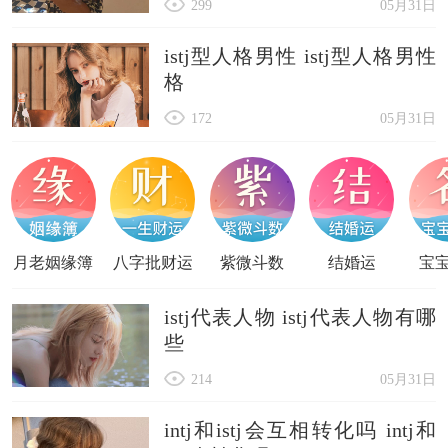
299
05月31日
istj型人格男性 istj型人格男性
格
172
05月31日
月老姻缘簿
八字批财运
紫微斗数
结婚运
宝
istj代表人物 istj代表人物有哪
些
214
05月31日
intj和istj会互相转化吗 intj和