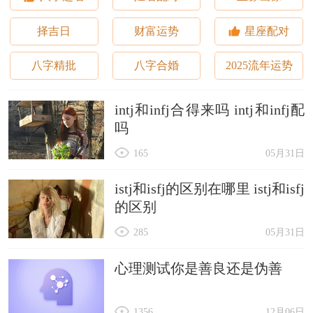
择吉日
财富运势
星座配对
八字精批
八字合婚
2025流年运势
intj和infj合得来吗 intj和infj配
吗
165
05月31日
istj和isfj的区别在哪里 istj和isfj
的区别
285
05月31日
心理测试你是善良还是伪善
1356
12月06日